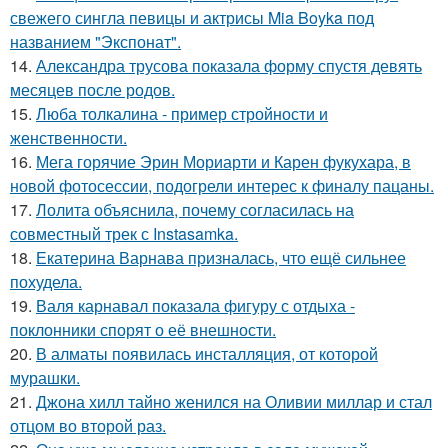
свежего сингла певицы и актрисы Mia Boyka под
названием "Экспонат".
14.
Александра трусова показала форму спустя девять
месяцев после родов.
15.
Люба толкалина - пример стройности и
женственности.
16.
Мега горячие Эрин Мориарти и Карен фукухара, в
новой фотосессии, подогрели интерес к финалу пацаны.
17.
Лолита объяснила, почему согласилась на
совместный трек с Instasamka.
18.
Екатерина Варнава призналась, что ещё сильнее
похудела.
19.
Валя карнавал показала фигуру с отдыха -
поклонники спорят о её внешности.
20.
В алматы появилась инсталляция, от которой
мурашки.
21.
Джона хилл тайно женился на Оливии миллар и стал
отцом во второй раз.