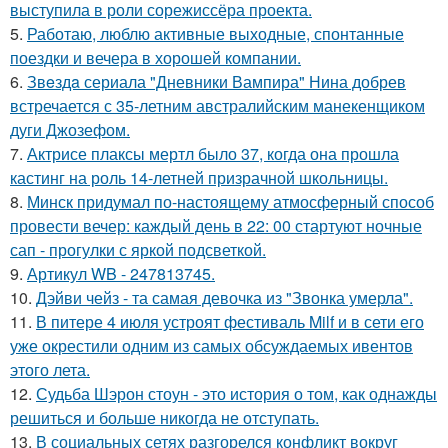
выступила в роли сорежиссёра проекта.
5.
Работаю, люблю активные выходные, спонтанные
поездки и вечера в хорошей компании.
6.
Звeздa сериала "Дневники Вампира" Нина добрев
встречается с 35-летним австралийским манекенщиком
дуги Джозефом.
7.
Актрисе плаксы мертл было 37, когда она прошла
кастинг на роль 14-летней призрачной школьницы.
8.
Минск придумал по-настоящему атмосферный способ
провести вечер: каждый день в 22: 00 стартуют ночные
сап - прогулки с яркой подсветкой.
9.
Артикул WB - 247813745.
10.
Дэйви чейз - та самая девочка из "Звонка умерла".
11.
В питере 4 июля устроят фестиваль Milf и в сети его
уже окрестили одним из самых обсуждаемых ивентов
этого лета.
12.
Судьба Шэрон стоун - это история о том, как однажды
решиться и больше никогда не отступать.
13.
В социальных сетях разгорелся конфликт вокруг