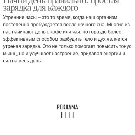
Утренний зарядка
зарядка для каждого
темпе
Утренние часы – это то время, когда наш организм
постепенно пробуждается после ночного сна. Многие из
нас начинают день с кофе или чая, но гораздо более
Зарядки на неделю
Польза от простой
эффективным способом разбудить тело и дух является
утреная зарядка. Это не только помогает повысить тонус
мышц, но и улучшает настроение, придавая энергии и
сил на весь день.
Зарядки в спокойном
10-минутная зарядка
темпе
Зарядки для организма