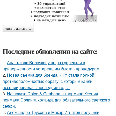
читать дальше →
Последние обновления на сайте:
1.
Анастасию Волочкову не раз упрекали в
приверженности устаревшим бьюти - процедурам.
2.
Новая съёмка для бренда KHY стала полной
противоположностью образу, с которым кайли
ассоциировалась последние годы.
3.
На показе Dolce & Gabbana в таормине Ксения
поймала Эрлинга холанда для обязательного светского
селфи.
4.
Александра Трусова и Макар Игнатов получили