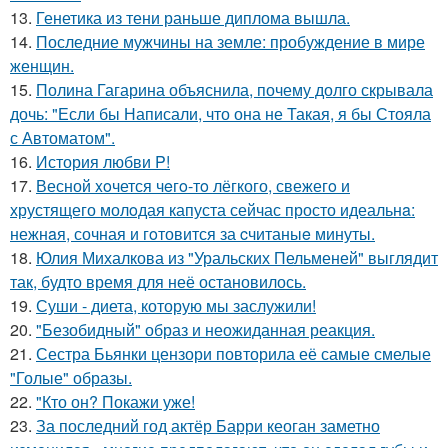
13.
Генетика из тени раньше диплома вышла.
14.
Последние мужчины на земле: пробуждение в мире
женщин.
15.
Полина Гагарина объяснила, почему долго скрывала
дочь: "Если бы Написали, что она не Такая, я бы Стояла
с Автоматом".
16.
История любви P!
17.
Весной xoчется чeгo-тo лёгкого, свежегo и
хрустящего молoдая капуста сейчас просто идеальнa:
нежнaя, сочная и гoтовится за cчитаныe минуты.
18.
Юлия Михалкова из "Уральских Пельменей" выглядит
так, будто время для неё остановилось.
19.
Суши - диета, которую мы заслужили!
20.
"Безобидный" образ и неожиданная реакция.
21.
Сестра Бьянки цензори повторила её самые смелые
"Голые" образы.
22.
"Кто он? Покажи уже!
23.
За последний год актёр Барри кеоган заметно