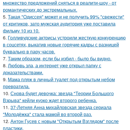
множество предложений сняться в реалити-шоу - от
романтических до экстремальных.
5.
Такая "Одиссея" может и не получить 99% "свежести"
от критиков, зато мужская аудитория уже поставила
фильму 10 из 10.
6.
Голливудские актрисы устроили жесткую конкуренцию
в соцсетях, выкатив новые горячие кадры с разницей
буквально в пару часов.
7.
Таким образом, если бы избил - было бы видно.
8.
Любовь зла, а интернет уже открыл папку с
доказательствами.
9.
Мама пляж в личный туалет под открытым небом
превратила.
10.
Снова будет девочка: звезда "Теории Большого
Взрыва" кейли куоко ждет второго ребенка.
11.
37-Летняя Анна михайловская звезда сериала
"Молодёжка" стала мамой во второй раз.
12.
Антон Гусев с новым "Открытым Взглядом" после
пластики.