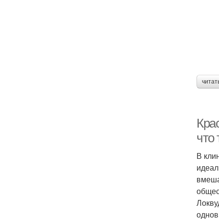
читат
Кра
что
В кли
идеал
вмеша
общес
Локву
однов