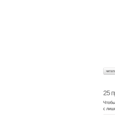
читат
25 
Чтобы
с лиш