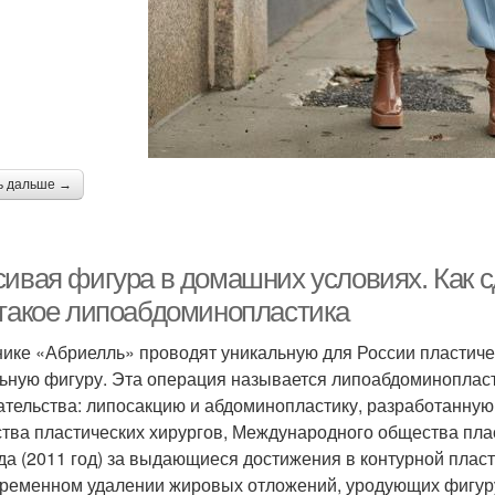
ь дальше →
сивая фигура в домашних условиях. Как 
 такое липоабдоминопластика
нике «Абриелль» проводят уникальную для России пластиче
ьную фигуру. Эта операция называется липоабдоминопласти
тельства: липосакцию и абдоминопластику, разработанну
тва пластических хирургов, Международного общества пла
да (2011 год) за выдающиеся достижения в контурной плас
ременном удалении жировых отложений, уродующих фигуру