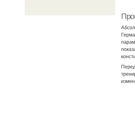
Прог
Абсол
Герма
парам
показ
конст
Перед
трени
измен