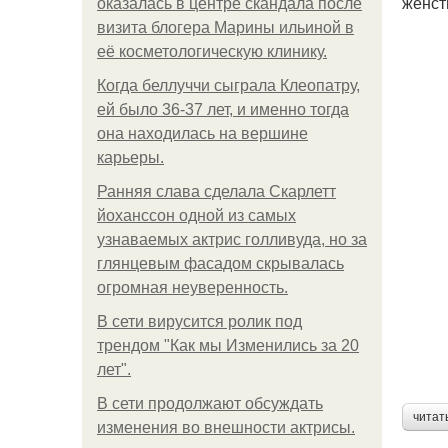
женст
оказалась в центре скандала после
визита блогера Марины ильиной в
её косметологическую клинику.
Когда беллуччи сыграла Клеопатру,
ей было 36-37 лет, и именно тогда
она находилась на вершине
карьеры.
Ранняя слава сделала Скарлетт
йоханссон одной из самых
узнаваемых актрис голливуда, но за
глянцевым фасадом скрывалась
огромная неуверенность.
В сети вирусится ролик под
трендом "Как мы Изменились за 20
лет".
В сети продолжают обсуждать
читат
изменения во внешности актрисы.