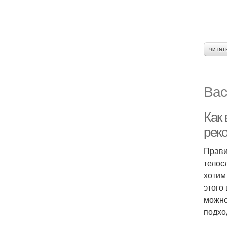
читат
Вас
Как
рек
Прави
телос
хотим
этого
можно
подхо