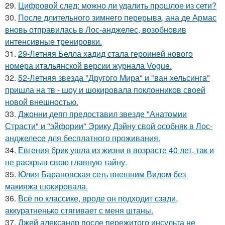
29.
Цифровой след: можно ли удалить прошлое из сети?
30.
После длительного зимнего перерыва, ана де Армас
вновь отправилась в Лос-анджелес, возобновив
интенсивные тренировки.
31.
29-Летняя Белла хадид стала героиней нового
номера итальянской версии журнала Vogue.
32.
52-Летняя звезда "Другого Мира" и "ван хельсинга"
пришла на тв - шоу и шокировала поклонников своей
новой внешностью.
33.
Джонни депп предоставил звезде "Анатомии
Страсти" и "эйфории" Эрику Дэйну свой особняк в Лос-
анджелесе для бесплатного проживания.
34.
Евгения брик ушла из жизни в возрасте 40 лет, так и
не раскрыв свою главную тайну.
35.
Юлия Барановская сеть внешним Видом без
макияжа шокировала.
36.
Всё по классике, вроде он подходит сзади,
аккуратненько стягивает с меня штаны.
37.
Джей александр после пережитого инсульта не