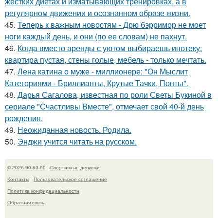
жёстких диетах и изматывающих тренировках, а в
регулярном движении и осознанном образе жизни.
45.
Теперь к важным новостям - Дрю бэрримор не моет
ноги каждый день, и они (по ее словам) не пахнут.
46.
Когда вместо аренды с уютом выбираешь ипотеку:
квартира пустая, стены голые, мебель - только мечтать.
47.
Лена катина о муже - миллионере: "Он Мыслит
Категориями - Бриллианты, Крутые Тачки, Понты".
48.
Дарья Сагалова, известная по роли Светы Букиной в
сериале "Счастливы Вместе", отмечает свой 40-й день
рождения.
49.
Неожиданная новость. Родила.
50.
Энджи учится читать на русском.
© 2026 90-60-90 | Спортивные девушки
Контакты
Пользовательское соглашение
Политика конфидециальности
Обратная связь