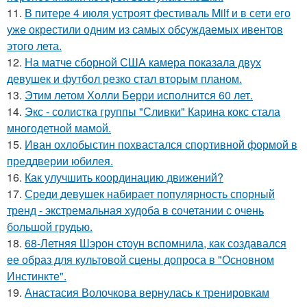
11.
В питере 4 июля устроят фестиваль Milf и в сети его
уже окрестили одним из самых обсуждаемых ивентов
этого лета.
12.
На матче сборной США камера показала двух
девушек и футбол резко стал вторым планом.
13.
Этим летом Холли Берри исполнится 60 лет.
14.
Экс - солистка группы "Сливки" Карина кокс стала
многодетной мамой.
15.
Иван охлобыстин похвастался спортивной формой в
преддверии юбилея.
16.
Как улучшить координацию движений?
17.
Среди девушек набирает популярность спорный
тренд - экстремальная худоба в сочетании с очень
большой грудью.
18.
68-Летняя Шэрон стоун вспомнила, как создавался
ее образ для культовой сцены допроса в "Основном
Инстинкте".
19.
Анастасия Волочкова вернулась к тренировкам