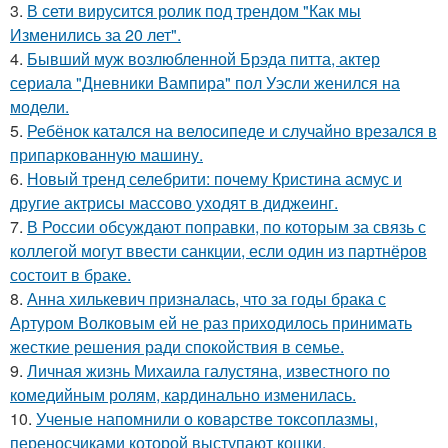
3.
В сети вирусится ролик под трендом "Как мы
Изменились за 20 лет".
4.
Бывший муж возлюбленной Брэда питта, актер
сериала "Дневники Вампира" пол Уэсли женился на
модели.
5.
Ребёнок катался на велосипеде и случайно врезался в
припаркованную машину.
6.
Новый тренд селебрити: почему Кристина асмус и
другие актрисы массово уходят в диджеинг.
7.
В России обсуждают поправки, по которым за связь с
коллегой могут ввести санкции, если один из партнёров
состоит в браке.
8.
Анна хилькевич призналась, что за годы брака с
Артуром Волковым ей не раз приходилось принимать
жесткие решения ради спокойствия в семье.
9.
Личная жизнь Михаила галустяна, известного по
комедийным ролям, кардинально изменилась.
10.
Ученые напомнили о коварстве токсоплазмы,
переносчиками которой выступают кошки.