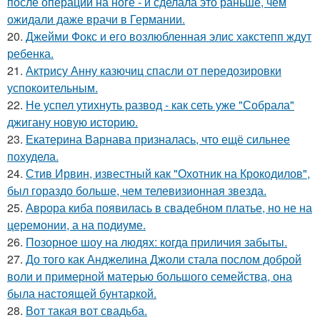
после операции на ноге - и сделала это раньше, чем
ожидали даже врачи в Германии.
20.
Джейми Фокс и его возлюбленная элис хакстепп ждут
ребенка.
21.
Актрису Анну казючиц спасли от передозировки
успокоительным.
22.
Не успел утихнуть развод - как сеть уже "Собрала"
джигану новую историю.
23.
Екатерина Варнава призналась, что ещё сильнее
похудела.
24.
Стив Ирвин, известный как "Охотник на Крокодилов",
был гораздо больше, чем телевизионная звезда.
25.
Аврора киба появилась в свадебном платье, но не на
церемонии, а на подиуме.
26.
Позорное шоу на людях: когда приличия забыты.
27.
До того как Анджелина Джоли стала послом доброй
воли и примерной матерью большого семейства, она
была настоящей бунтаркой.
28.
Вот такая вот свадьба.