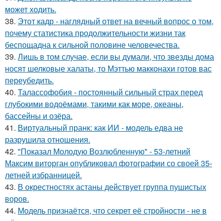
может ходить.
38.
Этот кадр - наглядный ответ на вечный вопрос о том,
почему статистика продолжительности жизни так
беспощадна к сильной половине человечества.
39.
Лишь в том случае, если вы думали, что звезды дома
носят шелковые халаты, то Мэттью макконахи готов вас
переубедить.
40.
Талассофобия - постоянный сильный страх перед
глубокими водоёмами, такими как море, океаны,
бассейны и озёра.
41.
Виртуальный пранк: как ИИ - модель едва не
разрушила отношения.
42.
"Показал Молодую Возлюбленную" - 53-летний
Максим виторган опубликовал фотографии со своей 35-
летней избранницей.
43.
В окрестностях астаны действует группа пушистых
воров.
44.
Модель признаётся, что секрет её стройности - не в