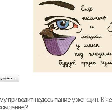
ь дальше →
ему приводит недосыпание у женщин. К ч
осыпание?