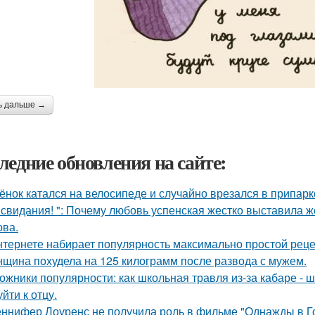
ь дальше →
ледние обновления на сайте:
ёнок катался на велосипеде и случайно врезался в припар
 свидания! ": Почему любовь успенская жестко выставила ж
ва.
нтернете набирает популярность максимально простой реце
щина похудела на 125 килограмм после развода с мужем.
ожники популярности: как школьная травля из-за кабаре - 
йти к отцу.
ннифер Лоуренс не получила роль в фильме "Однажды в Го