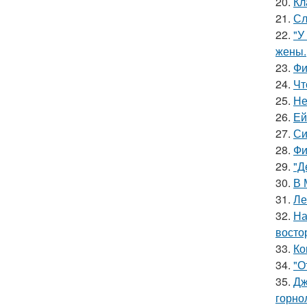
20.
Кл
21.
Сл
22.
"У
жены.
23.
Фи
24.
Чт
25.
Не
26.
Ей
27.
Си
28.
Фи
29.
"Д
30.
В 
31.
Ле
32.
На
восто
33.
Ко
34.
"О
35.
Дж
горно