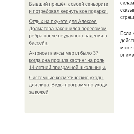
силам
Бывший пришёл к своей сеньорите
сказы
и потребовал вернуть все подарки.
страш
Отдых на пхукете для Алексея
Долматова закончился переломом
Если 
ребра после неудачного падения в
дейст
бассейн.
может
Актрисе плаксы мертл было 37,
внима
когда она прошла кастинг на роль
14-летней призрачной школьницы.
Системные косметические уходы
для лица. Виды программ по уходу
за кожей