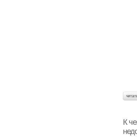
читат
К ч
нед