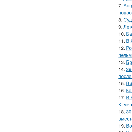
7.
Акт
новоо
8.
Суд
9.
Лет
10.
Ба
11.
В 
12.
Ро
пельм
13.
Бр
14.
39
после
15.
Ви
16.
Ко
17.
В 
Кэмер
18.
30
вмест
19.
Во