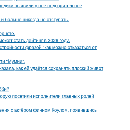
 медики выявили у нее подозрительное
 и больше никогда не отступать.
ернете.
ожeт стaть дейтинг в 2026 году.
тройности фразой "как можно отказаться от
ти "Мумии".
азала, как ей удаётся сохранять плоский живот
бби?
торую посетили исполнители главных ролей
ения с актёром финном Коулом, появившись