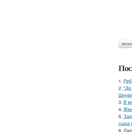
читат
Пос
1.
Реб
2.
"До
Шнуро
3.
В и
4.
Жен
5.
Зал
сына у
6.
Дже