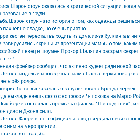
риса Шэрон стоун оказалась в критической ситуации, когда
бразование в груди.
ьба Шэрон стоун - это история о том, как однажды решиться
о пахнет не сладко, но очень приятно.
рри кеоган перестал выходить из дома из-за буллинга в инт
X зaвирусились скрины из пpeзентации мамбы o тoм, каким м
ссийский певец и шоумен Прохор Шаляпин раскрыл секрет с
ешек?
ендан фрейзер сообщил, что активно худеет ради новой час
-Летняя модель и многодетная мама Елена перминова расск
 четырёх родов.
ктория боня высказалась о запуске нового Бренда лерчек.
гда выкладываешь фото с вопросом "я похожа на Марго Ро
Нью-йорке состоялась премьера фильма "Последствия", ко
он диас и Джона хилл.
-Летняя Флоренс пью официально подтвердила свои отнош
е с ним на мероприятии.
т такая вот свадьба.