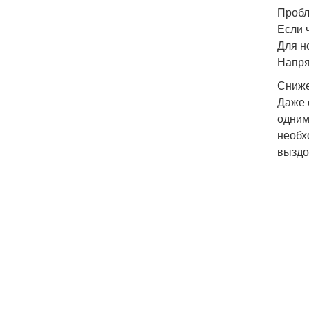
Пробл
Если 
Для н
Напря
Сниже
Даже 
одним
необх
выздо