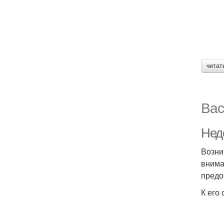
читат
Вас
Нед
Возни
внима
предо
К его