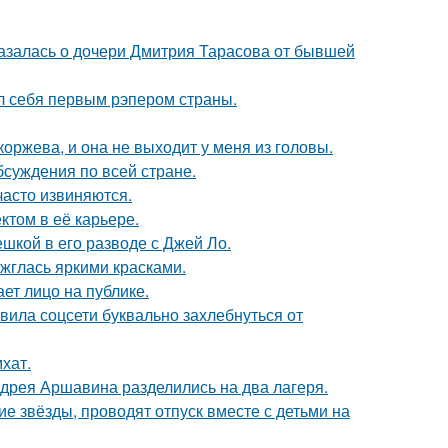
казалась о дочери Дмитрия Тарасова от бывшей
л себя первым рэпером страны.
оржева, и она не выходит у меня из головы.
обсуждения по всей стране.
часто извиняются.
том в её карьере.
шкой в его разводе с Джей Ло.
ажглась яркими красками.
ет лицо на публике.
вила соцсети буквально захлебнуться от
хат.
дрея Аршавина разделились на два лагеря.
гие звёзды, проводят отпуск вместе с детьми на