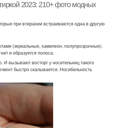
тиркой 2023: 210+ фото модных
оторые при втирании встраиваются одна в другую
тами (зеркальные, хамелеон, полупрозрачные).
нит и образуется полоса.
о. И вызывают восторг у носительниц такого
пигмент быстро скалывается. Носибельность