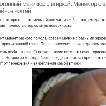
отонный маникюр с втиркой. Маникюр с в
айнов ногтей
нт «втирка» — это мельчайшие частички блесток, слюды, к
дают полностью зеркальную поверхность.
нт бывает разного помола: совсем мелкие с разными эффек
втирка «кошачий глаз». После нанесения, прикладываем маг
чень любят втирки. Смотрятся такие пигменты очень красив
на. Но многие мастера боятся их делать так как при носке 
ит от перекрытия и закрепления самой втирки.