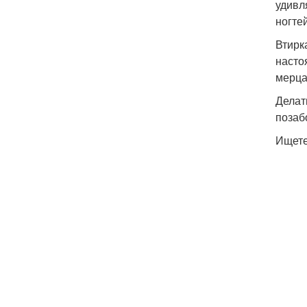
удивл
ногте
Втирк
насто
мерца
Делат
позаб
Ищете