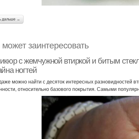
ь дальше →
 может заинтересовать
икюр с жемчужной втиркой и битым стекл
айна ногтей
даже можно найти с десяток интересных разновидностей вти
нности, относительно базового покрытия. Самыми популяр