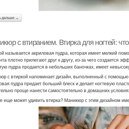
ь дальше →
кюр с втиранием. Втирка для ногтей: что
ой называется акриловая пудра, которая имеет мелкий помо
нта плотно прилегают друг к другу, из-за чего создается эф
тую пудра продается в небольших баночках, имеет невысоку
юр с втиркой напоминает дизайн, выполненный с помощью ф
овая пудра придает больший блеск и делает ногтевую пласт
тельно проще нанести самостоятельно в домашних условия
е еще может удивить втирка? Маникюр с этим дизайном им