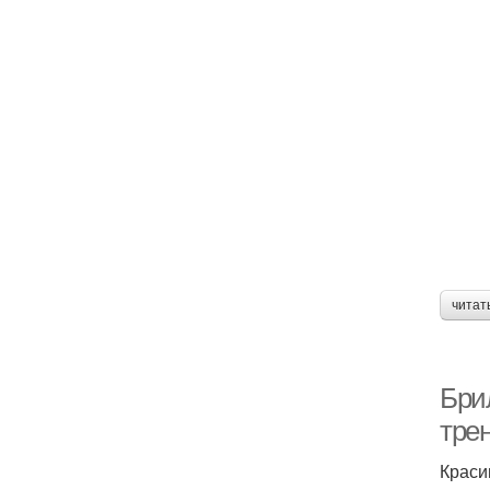
читат
Бри
тре
Краси