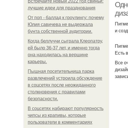
Встречайте новый 2022 год свиньи:
Одн
лучшие идеи для празднования
диз
От поп - баллад к гроулингу: почему
Пигме
Юлия савичева не выдержала
и соз
бунта собственной аудитории.
Когда беллуччи сыграла Клеопатру,
Пигме
ей было 36-37 лет, и именно тогда
Есть 
она находилась на вершине
карьеры.
Все о
дизай
Пышная посетительница парка
завис
развлечений устроила обсуждение
в соцсетях после неожиданного
столкновения с правилами
безопасности.
В соцсетях набирают популярность
чипсы из крапивы, которые
пользователи в комментариях