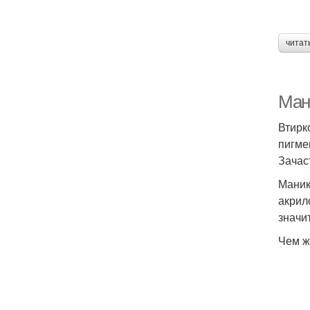
читат
Мани
Втирк
пигме
Зачас
Маник
акрил
значи
Чем ж