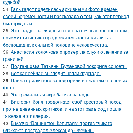
судьбой.
34.
Галь гадот поделилась архивными фото времён
своей беременности и рассказала о том, как этот период
был трудным.
35.
Этот кадр - наглядный ответ на вечный вопрос о том,
почему статистика продолжительности жизни так
беспощадна к сильной половине человечества.
36.
Анастасия волочкова опровергла слухи о лечении за
границей.
37.
Подтанцовка Татьяны Булановой покорила соцсети.
38.
Вот как сейчас выглядит нелли фуртадо.
39.
Павла прилучного заподозрили в пластике на новых
фото.
40.
Экстремальная акробатика на воде.
41.
Виктория боня продолжает свой крестовый поход
против диванных критиков, и на этот раз в ход пошла
тяжелая артиллерия.
42.
В матче "Вашингтон Кэпиталз" против "чикаго
блэкхокс" пострадал Александр Овечкин.