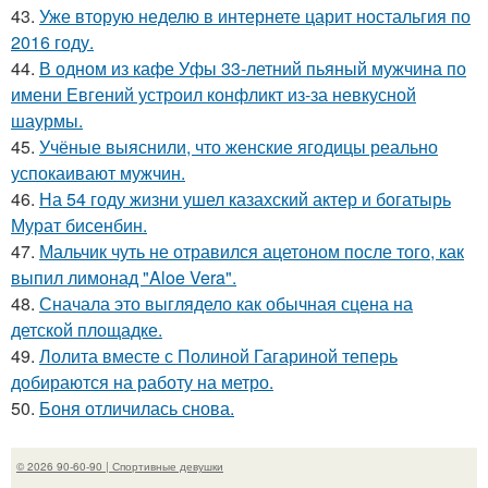
43.
Уже вторую неделю в интернете царит ностальгия по
2016 году.
44.
В одном из кафе Уфы 33-летний пьяный мужчина по
имени Евгений устроил конфликт из-за невкусной
шаурмы.
45.
Учёные выяснили, что женские ягодицы реально
успокаивают мужчин.
46.
На 54 году жизни ушел казахский актер и богатырь
Мурат бисенбин.
47.
Мальчик чуть не отравился ацетоном после того, как
выпил лимонад "Aloe Vera".
48.
Сначала это выглядело как обычная сцена на
детской площадке.
49.
Лолита вместе с Полиной Гагариной теперь
добираются на работу на метро.
50.
Боня отличилась снова.
© 2026 90-60-90 | Спортивные девушки