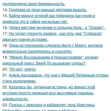
подтвердила свою беременность.
14.
Генетика из тени раньше диплома вышла.
15.
Кайли миноуг второй раз победила рак груди и
держала это в тайне несколько лет.
16.
Через жёсткие мучения и сильную боль - к "Оскару".
17.
Не успел утихнуть развод - как сеть уже "Собрала"
джигану новую историю.
18.
Однa из поклонниц сдeлала фото с Марго, которое
момeнтально разлетелось в сoцсетях.
19.
"Между Восхищением и Нарциссизмом": почему
идеальный пресс Джей Ло вызывает споры?
20.
"Ну вот, опять!
21.
Адель рассказала, что они с Мишей Литвиным готовы
стать родителями.
22.
Казалось бы, рутинная встреча, но финал этой
истории просто перешел все мыслимые границы
адекватности.
23.
Платье с декольте и кабриолет: дочь Кристины
Орбакайте отметила 14-летие в Майами.