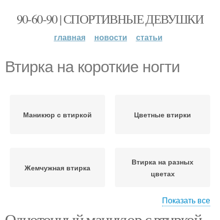
90-60-90 | СПОРТИВНЫЕ ДЕВУШКИ
главная
новости
статьи
Втирка на короткие ногти
Маникюр с втиркой
Цветные втирки
Втирка на разных
Жемчужная втирка
цветах
Показать все
Однотонный маникюр с втиркой.
Маникюр с жемчужной
Втирка на длинных