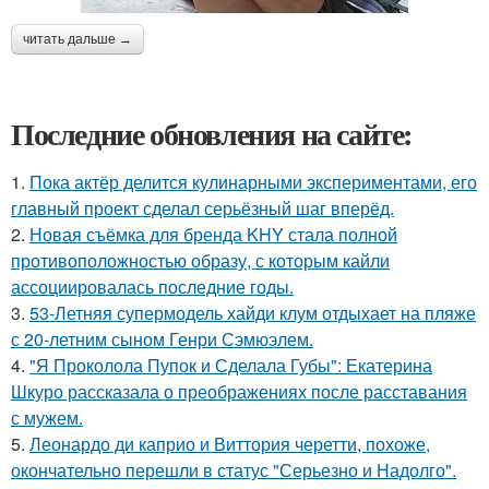
читать дальше →
Последние обновления на сайте:
1.
Пока актёр делится кулинарными экспериментами, его
главный проект сделал серьёзный шаг вперёд.
2.
Новая съёмка для бренда KHY стала полной
противоположностью образу, с которым кайли
ассоциировалась последние годы.
3.
53-Летняя супермодель хайди клум отдыхает на пляже
с 20-летним сыном Генри Сэмюэлем.
4.
"Я Проколола Пупок и Сделала Губы": Екатерина
Шкуро рассказала о преображениях после расставания
с мужем.
5.
Леонардо ди каприо и Виттория черетти, похоже,
окончательно перешли в статус "Серьезно и Надолго".