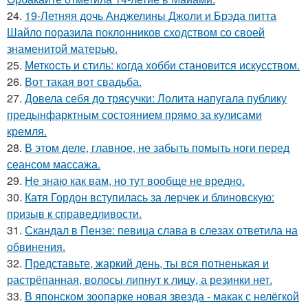
24.
19-Летняя дочь Анджелины Джоли и Брэда питта
Шайло поразила поклонников сходством со своей
знаменитой матерью.
25.
Меткость и стиль: когда хобби становится искусством.
26.
Вот такая вот свадьба.
27.
Довела себя до трясучки: Лолита напугала публику
предынфарктным состоянием прямо за кулисами
кремля.
28.
В этом деле, главное, не забыть помыть ноги перед
сеансом массажа.
29.
Не знаю как вам, но тут вообще не вредно.
30.
Катя Гордон вступилась за лерчек и блиновскую:
призыв к справедливости.
31.
Скандал в Пензе: певица слава в слезах ответила на
обвинения.
32.
Представьте, жаркий день, ты вся потненькая и
растрёпанная, волосы липнут к лицу, а резинки нет.
33.
В японском зоопарке новая звезда - макак с нелёгкой