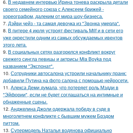
6.
В недавнем интервью Ирина тонева раскрыла детали
своего семейного союза с Алексеем брижей -
хореографом, далеким от мира шоу-бизнеса.
7.
Дэйви чейз - та самая девочка из "Звонка умерла".
8.
В питере 4 июля устроят фестиваль Milf и в сети его
уже окрестили одним из самых обсуждаемых ивентов
этого лета.
9.
В социальных сетях разгорелся конфликт вокруг
свежего сингла певицы и актрисы Mia Boyka под
названием "Экспонат".
10.
Сотрудники автосалона устроили начальнику пранк:
добавили Путина на фото салона с помощью нейросети.
11.
Алекса Деми думала, что потеряет роль Мэдди в
"Эйфории", если не будет соглашаться на интимные и
обнаженные сцены.
12.
Анджелина Джоли одержала победу в суде в
многолетнем конфликте с бывшим мужем Брэдом
питтом.
13.
Супермодель Наталья водянова официально