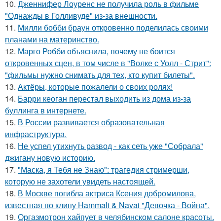
10.
Дженнифер Лоуренс не получила роль в фильме
"Однажды в Голливуде" из-за внешности.
11.
Милли бобби браун откровенно поделилась своими
планами на материнство.
12.
Марго Робби объяснила, почему не боится
откровенных сцен, в том числе в "Волке с Уолл - Стрит":
"фильмы нужно снимать для тех, кто купит билеты".
13.
Актёры, которые пожалели о своих ролях!
14.
Барри кеоган перестал выходить из дома из-за
буллинга в интернете.
15.
В России развивается образовательная
инфраструктура.
16.
Не успел утихнуть развод - как сеть уже "Собрала"
джигану новую историю.
17.
"Маска, я Тебя не Знаю": трагедия стримерши,
которую не захотели увидеть настоящей.
18.
В Москве погибла актриса Ксения добромилова,
известная по клипу Hammali & Navai "Девочка - Война".
19.
Оргазмотрон хайпует в челябинском салоне красоты.