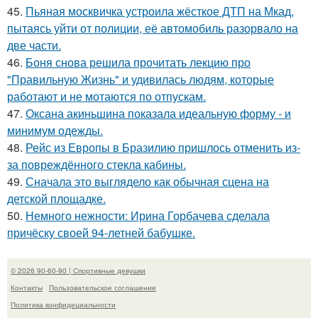
45.
Пьяная москвичка устроила жёсткое ДТП на Мкад,
пытаясь уйти от полиции, её автомобиль разорвало на
две части.
46.
Боня снова решила прочитать лекцию про
"Правильную Жизнь" и удивилась людям, которые
работают и не мотаются по отпускам.
47.
Оксана акиньшина показала идеальную форму - и
минимум одежды.
48.
Рейс из Европы в Бразилию пришлось отменить из-
за повреждённого стекла кабины.
49.
Сначала это выглядело как обычная сцена на
детской площадке.
50.
Немного нежности: Ирина Горбачева сделала
причёску своей 94-летней бабушке.
© 2026 90-60-90 | Спортивные девушки
Контакты
Пользовательское соглашение
Политика конфидециальности