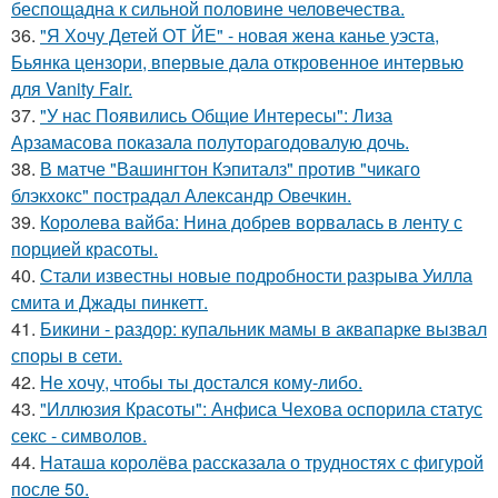
беспощадна к сильной половине человечества.
36.
"Я Хочу Детей ОТ ЙЕ" - новая жена канье уэста,
Бьянка цензори, впервые дала откровенное интервью
для Vanity Fair.
37.
"У нас Появились Общие Интересы": Лиза
Арзамасова показала полуторагодовалую дочь.
38.
В матче "Вашингтон Кэпиталз" против "чикаго
блэкхокс" пострадал Александр Овечкин.
39.
Королева вайба: Нина добрев ворвалась в ленту с
порцией красоты.
40.
Стали известны новые подробности разрыва Уилла
смита и Джады пинкетт.
41.
Бикини - раздор: купальник мамы в аквапарке вызвал
споры в сети.
42.
Не хочу, чтобы ты достался кому-либо.
43.
"Иллюзия Красоты": Анфиса Чехова оспорила статус
секс - символов.
44.
Наташа королёва рассказала о трудностях с фигурой
после 50.