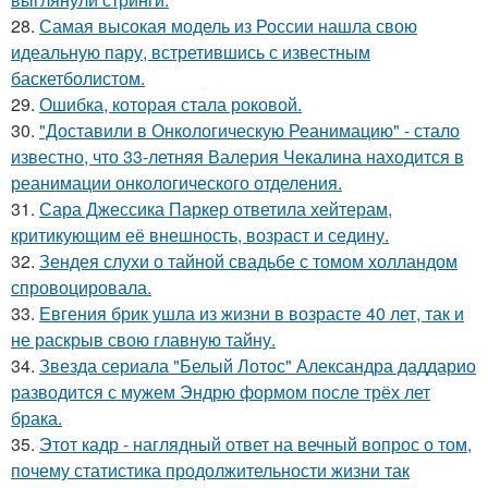
28.
Самая высокая модель из России нашла свою
идеальную пару, встретившись с известным
баскетболистом.
29.
Ошибка, которая стала роковой.
30.
"Доставили в Онкологическую Реанимацию" - стало
известно, что 33-летняя Валерия Чекалина находится в
реанимации онкологического отделения.
31.
Сара Джессика Паркер ответила хейтерам,
критикующим её внешность, возраст и седину.
32.
Зендея слухи о тайной свадьбе с томом холландом
спровоцировала.
33.
Евгения брик ушла из жизни в возрасте 40 лет, так и
не раскрыв свою главную тайну.
34.
Звезда сериала "Белый Лотос" Александра даддарио
разводится с мужем Эндрю формом после трёх лет
брака.
35.
Этот кадр - наглядный ответ на вечный вопрос о том,
почему статистика продолжительности жизни так