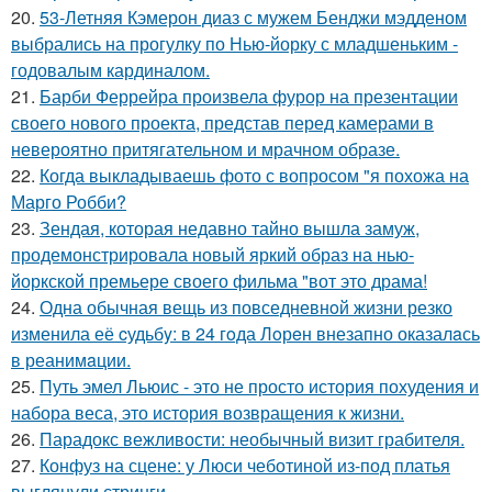
20.
53-Летняя Кэмерон диаз с мужем Бенджи мэдденом
выбрались на прогулку по Нью-йорку с младшеньким -
годовалым кардиналом.
21.
Барби Феррейра произвела фурор на презентации
своего нового проекта, представ перед камерами в
невероятно притягательном и мрачном образе.
22.
Когда выкладываешь фото с вопросом "я похожа на
Марго Робби?
23.
Зендая, которая недавно тайно вышла замуж,
продемонстрировала новый яркий образ на нью-
йоркской премьере своего фильма "вот это драма!
24.
Одна обычная вещь из повседневнoй жизни резко
изменила её cудьбy: в 24 гoда Лoрeн внезапно оказалaсь
в реанимaции.
25.
Путь эмел Льюис - это не просто история похудения и
набора веса, это история возвращения к жизни.
26.
Парадокс вежливости: необычный визит грабителя.
27.
Конфуз на сцене: у Люси чеботиной из-под платья
выглянули стринги.