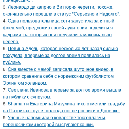
3.
Леонардо ди каприо и Виттория черетти, похоже,
окончательно перешли в статус "Серьезно и Надолго".
4.
Одна пользовательница сети запустила занятный
флешмоб, предложив своей аудитории поделиться
кадрами, на которых они получились максимально
нелепо.
5.
Певица Адель, которая несколько лет назад сильно
похудела, впервые за долгое время появилась на
публике.
6.
Она вместе с мамой записала шуточное видео, в
котором сравнила себя с норвежским футболистом
Эрлингом холандом.
7.
Светлана Иванова впервые за долгое время вышла
на публику с супругом.
8.
Shaman и Екатерина Мизулина тихо отметили свадьбу
на Патриках спустя полгода после росписи в Донецке.
9.
Ученые напомнили о коварстве токсоплазмы,
переносчиками которой выступают кошки.