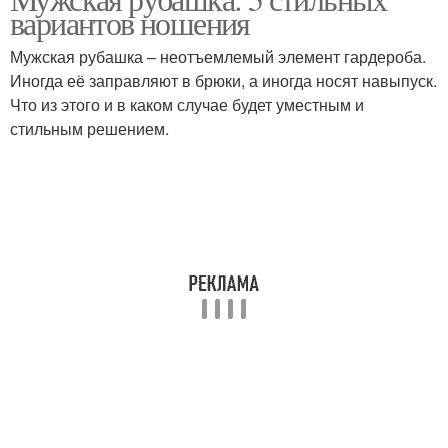
Рубашка в зависимости
Белая рубашка
вариантов ношения
Мужская рубашка – неотъемлемый элемент гардероба.
Иногда её заправляют в брюки, а иногда носят навыпуск.
Что из этого и в каком случае будет уместным и
Синяя рубашка
Черная рубашка
стильным решением.
Серая рубашка
Фиолетовая рубашка
Бордовая рубашка
Бежевая рубашка
Рубашка с юбкой
Рубашка с брюками