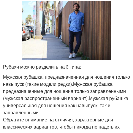
Рубашка в деловом
Рубашка на вечернее
стиле
мероприятие
Рубашка для создания
Рубашки для женщины
Рубахи можно разделить на 3 типа:
Мужская рубашка, предназначенная для ношения только
навыпуск (такие модели редки).Мужская рубашка
Рубашка в женском
предназначенные для ношения только заправленными
Цветовые сочетания
гардеробе
(мужская распространенный вариант).Мужская рубашка
универсальная для ношения как навыпуск, так и
заправленными.
Обратите внимание на отличия, характерные для
классических вариантов, чтобы никогда не надеть их