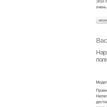
Этот 
очень
читат
Вас
Нар
пол
Модель
Прави
Herre
досто