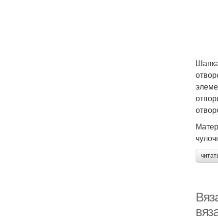
Шапка
отвор
элеме
отвор
отвор
Матер
чулоч
читат
Вяз
вяз