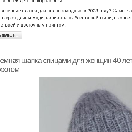
я и выглядеть по-королевски.
 вечерние платья для полных модные в 2023 году? Самые а
го кроя длины миди, варианты из блестящей ткани, с корсето
етрией и цветочным принтом.
ь дальше →
емная шапка спицами для женщин 40 лет
оротом