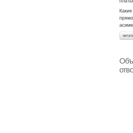
плать
Какие
прямо
асимм
читат
Объ
отв