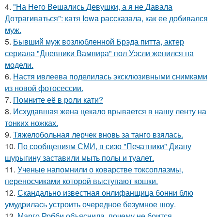
4.
"На Него Вешались Девушки, а я не Давала
Дотрагиваться": катя Iowa рассказала, как ее добивался
муж.
5.
Бывший муж возлюбленной Брэда питта, актер
сериала "Дневники Вампира" пол Уэсли женился на
модели.
6.
Настя ивлеева поделилась эксклюзивными снимками
из новой фотосессии.
7.
Помните её в роли кати?
8.
Исхудавшая жена цекало врывается в нашу ленту на
тонких ножках.
9.
Тяжелобольная лерчек вновь за танго взялась.
10.
По сообщениям СМИ, в сизо "Печатники" Диану
шурыгину заставили мыть полы и туалет.
11.
Ученые напомнили о коварстве токсоплазмы,
переносчиками которой выступают кошки.
12.
Скандально известная онлифанщица бонни блю
умудрилась устроить очередное безумное шоу.
13.
Марго Робби объяснила, почему не боится