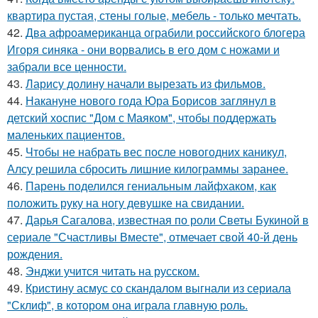
квартира пустая, стены голые, мебель - только мечтать.
42.
Два афроамериканца ограбили российского блогера
Игоря синяка - они ворвались в его дом с ножами и
забрали все ценности.
43.
Ларису долину начали вырезать из фильмов.
44.
Накануне нового года Юра Борисов заглянул в
детский хоспис "Дом с Маяком", чтобы поддержать
маленьких пациентов.
45.
Чтобы не набрать вес после новогодних каникул,
Алсу решила сбросить лишние килограммы заранее.
46.
Парень поделился гениальным лайфхаком, как
положить руку на ногу девушке на свидании.
47.
Дарья Сагалова, известная по роли Светы Букиной в
сериале "Счастливы Вместе", отмечает свой 40-й день
рождения.
48.
Энджи учится читать на русском.
49.
Кристину асмус со скандалом выгнали из сериала
"Склиф", в котором она играла главную роль.