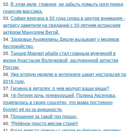
32.
В этом деле, главное, не забыть помыть ноги перед
сеансом массажа.
33.
София вергара в 53 года снова в центре внимания -
актрису заметили на свидании с 33-летним испанским
актёром Мануэлем Вегой.
34.
Здоровье Анджелины Джоли вызывает у медиков
беспокойство.
35.
Танцор Марчел абаби стал главным мужчиной в
жизни Анастасии Волочковой, заслуженной артистки
России.
36.
Уже вторую неделю в интернете царит ностальгия по
2016 году.
37.
Гигиена в деталях: о чем молчат ваши вещи?
38.
18-Летняя дочь телеведущей, Полина Аксенова,
поделилась в своих соцсетях, что мама постоянно
буллит её из-за внешности.
39.
Прощения за такой тон прошу.
40.
"Ребёнок просто мясом станет!
41.
Когда вместо аренды с уютом выбираешь ипотеку: