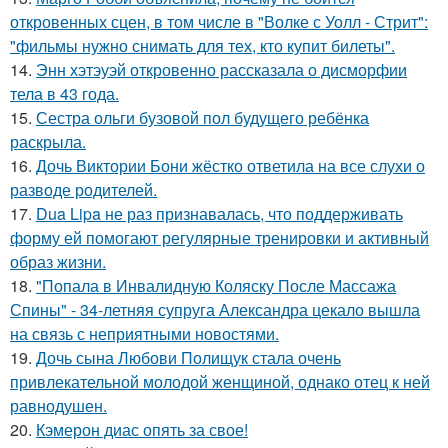
откровенных сцен, в том числе в "Волке с Уолл - Стрит":
"фильмы нужно снимать для тех, кто купит билеты".
14.
Энн хэтэуэй откровенно рассказала о дисморфии
тела в 43 года.
15.
Сестра ольги бузовой пол будущего ребёнка
раскрыла.
16.
Дочь Виктории Бони жёстко ответила на все слухи о
разводе родителей.
17.
Dua Lipa не раз признавалась, что поддерживать
форму ей помогают регулярные тренировки и активный
образ жизни.
18.
"Попала в Инвалидную Коляску После Массажа
Спины" - 34-летняя супруга Александра цекало вышла
на связь с неприятными новостями.
19.
Дочь сына Любови Полищук стала очень
привлекательной молодой женщиной, однако отец к ней
равнодушен.
20.
Кэмерон диас опять за свое!