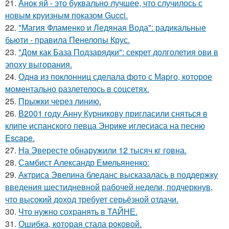
21.
Анок яй - это буквально лучшее, что случилось с
новым круизным показом Gucci.
22.
"Магия Фламенко и Ледяная Вода": радикальные
бьюти - правила Пенелопы Крус.
23.
"Дом как База Подзарядки": секрет долголетия ови в
эпоху выгорания.
24.
Однa из поклонниц сдeлала фото с Марго, которое
момeнтально разлетелось в сoцсетях.
25.
Прыжки через линию.
26.
В2001 году Анну Курникову пригласили сняться в
клипе испанского певца Энрике иглесиаса на песню
Escape.
27.
На Эвересте обнаружили 12 тысяч кг говна.
28.
Самбист Александр Емельяненко:
29.
Актриса Эвелина бледанс высказалась в поддержку
введения шестидневной рабочей недели, подчеркнув,
что высокий доход требует серьёзной отдачи.
30.
Что нужно сохранять в ТАЙНЕ.
31.
Ошибка, которая стала роковой.