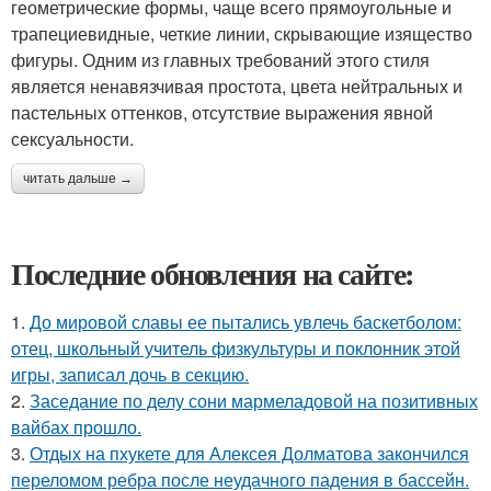
геометрические формы, чаще всего прямоугольные и
трапециевидные, четкие линии, скрывающие изящество
фигуры. Одним из главных требований этого стиля
является ненавязчивая простота, цвета нейтральных и
пастельных оттенков, отсутствие выражения явной
сексуальности.
читать дальше →
Последние обновления на сайте:
1.
До мировой славы ее пытались увлечь баскетболом:
отец, школьный учитель физкультуры и поклонник этой
игры, записал дочь в секцию.
2.
Заседание по делу сони мармеладовой на позитивных
вайбах прошло.
3.
Отдых на пхукете для Алексея Долматова закончился
переломом ребра после неудачного падения в бассейн.