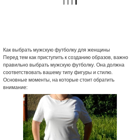
Футболка с разными
Футболки для девушки
стилями
Как выбрать мужскую футболку для женщины
Футболка в
Перед тем как приступить к созданию образов, важно
Футболка для
официальной
правильно выбрать мужскую футболку. Она должна
вечернего наряда
обстановке
соответствовать вашему типу фигуры и стилю.
Основные моменты, на которые стоит обратить
внимание:
Футболка для
Футболка на прогулку
вечернего выхода
Футболки для
Футболка на пляж
комфортного и