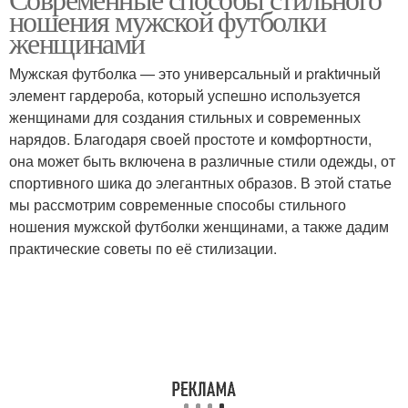
Футболка для создания
Мужские футболки
ношения мужской футболки
женщинами
Мужская футболка — это универсальный и praktичный
элемент гардероба, который успешно используется
Футболка с юбкой
Футболки с помощью
женщинами для создания стильных и современных
нарядов. Благодаря своей простоте и комфортности,
она может быть включена в различные стили одежды, от
спортивного шика до элегантных образов. В этой статье
Футболка в
Футболка на свидание
мы рассмотрим современные способы стильного
повседневном стиле
ношения мужской футболки женщинами, а также дадим
практические советы по её стилизации.
Футболка в спортивном
Футболка в деловом
стиле
стиле
Футболка с
Футболки для
аксессуарами
комфортного ношения