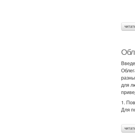
читат
Обл
Введ
Облег
разны
для л
приве
1. По
Для п
читат