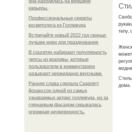
она находилась на вершине
ко
Сти
карьеры.
Свобо
Профессиональные секреты
рукав
косметолога из Голливуда
телу,
Встречайте новый 2022 год свиньи:
лучшие идеи для празднования
Женск
В соцсетях набирают популярность
может
чипсы из крапивы, которые
регул
пользователи в комментариях
модни
называют неожиданно вкусными.
Стиль
Ранняя слава сделала Скарлетт
дома.
йоханссон одной из самых
узнаваемых актрис голливуда, но за
глянцевым фасадом скрывалась
огромная неуверенность.