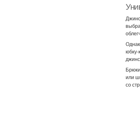
Уни
Джинс
выбра
облег
Однак
юбку-
джинс
Брюки
или ш
со ст