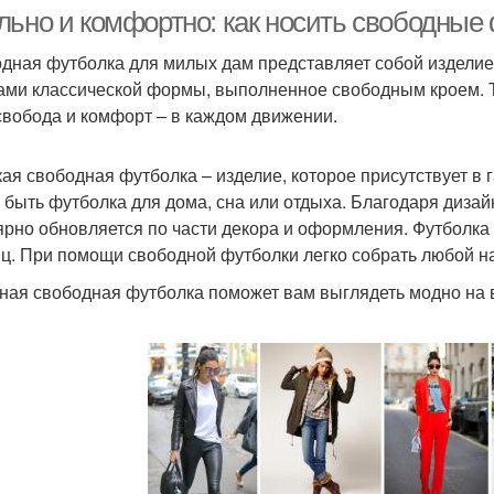
официального
мфортного ношения
льно и комфортно: как носить свободные
мероприятия
дная футболка для милых дам представляет собой изделие
ами классической формы, выполненное свободным кроем. Т
 свобода и комфорт – в каждом движении.
ая свободная футболка – изделие, которое присутствует в
 быть футболка для дома, сна или отдыха. Благодаря диза
ярно обновляется по части декора и оформления. Футболка 
ц. При помощи свободной футболки легко собрать любой на
ная свободная футболка поможет вам выглядеть модно на 