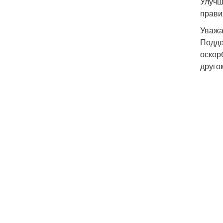
Улучш
прави
Уважа
Подде
оскор
друго