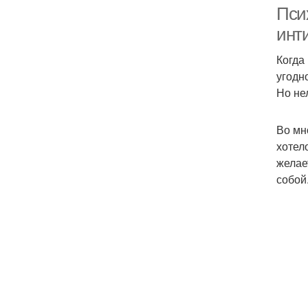
Пси
инт
Когда
угодн
Но не
Во мн
хотел
желае
собой