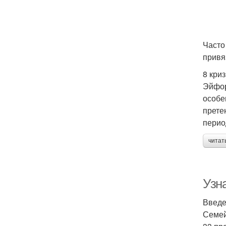
Часто
привя
8 кри
Эйфор
особе
прете
перио
читат
Узн
Введ
Семей