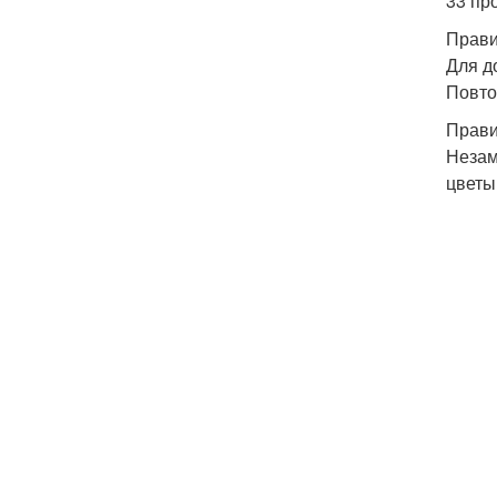
33 пр
Прави
Для д
Повто
Прави
Незам
цветы