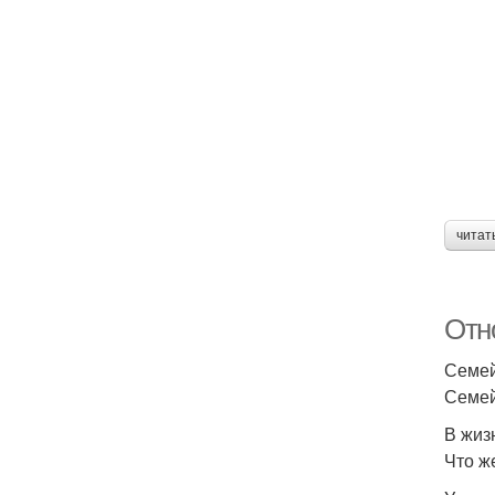
читат
Отн
Семей
Семей
В жиз
Что ж