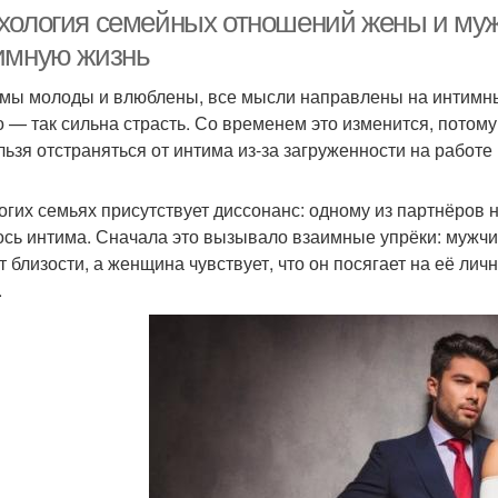
отношения
отношениях
хология семейных отношений жены и мужа
имную жизнь
 мы молоды и влюблены, все мысли направлены на интимные
о — так сильна страсть. Со временем это изменится, потому
льзя отстраняться от интима из‑за загруженности на работе 
огих семьях присутствует диссонанс: одному из партнёров н
ось интима. Сначала это вызывало взаимные упрёки: мужчин
т близости, а женщина чувствует, что он посягает на её лич
.