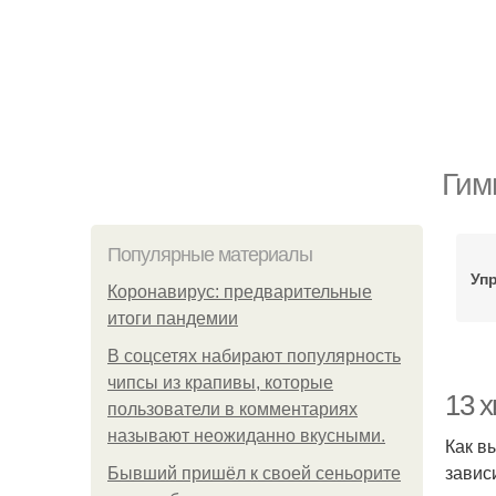
Гим
Популярные материалы
Уп
Коронавирус: предварительные
итоги пандемии
В соцсетях набирают популярность
чипсы из крапивы, которые
13 х
пользователи в комментариях
называют неожиданно вкусными.
Как в
завис
Бывший пришёл к своей сеньорите