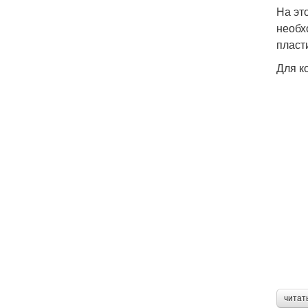
На это
необх
пласт
Для к
читат