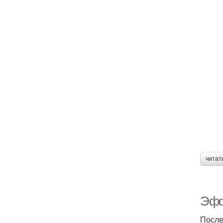
читат
Эфф
После