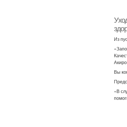
Уход
здо
Из пу
«Запо
Качес
Акиро
Вы ко
Предс
«В сл
помог