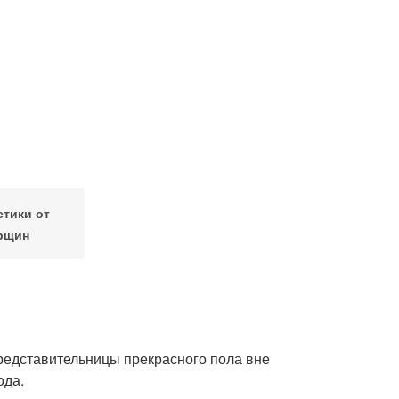
стики от
рщин
редставительницы прекрасного пола вне
ода.