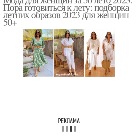
Платья для женщины
Итальянская мода
Пора готовиться к лету: подборка
летних образов 2023 для женщин
50+