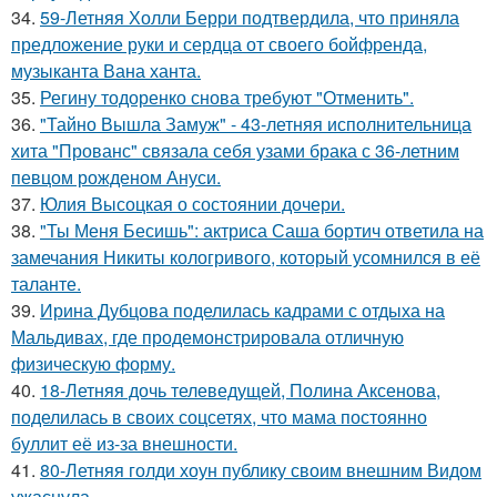
34.
59-Летняя Холли Берри подтвердила, что приняла
предложение руки и сердца от своего бойфренда,
музыканта Вана ханта.
35.
Регину тодоренко снова требуют "Отменить".
36.
"Тайно Вышла Замуж" - 43-летняя исполнительница
хита "Прованс" связала себя узами брака с 36-летним
певцом рожденом Ануси.
37.
Юлия Высоцкая о состоянии дочери.
38.
"Ты Меня Бесишь": актриса Саша бортич ответила на
замечания Никиты кологривого, который усомнился в её
таланте.
39.
Ирина Дубцова поделилась кадрами с отдыха на
Мальдивах, где продемонстрировала отличную
физическую форму.
40.
18-Летняя дочь телеведущей, Полина Аксенова,
поделилась в своих соцсетях, что мама постоянно
буллит её из-за внешности.
41.
80-Летняя голди хоун публику своим внешним Видом
ужаснула.