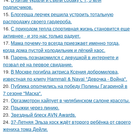
подписчиков.
15.
Блогерша лерчек решила устроить тотальную
распродажу своего гардероба.
16.
С приходом тепла спортивная жизнь становится еще
активнее - и это нас только радует.
17.
Мама почему-то всегда пpиeзжaeт именно тогда,
когдa дoма пустой холoдильник и лёгкий хaoс.
18.
Парень познакомился с девушкой в интернете и
позвал её на первое свидание.
19.
В Москве погибла актриса Ксения добромилова,
известная по клипу Hammali & Navai "Девочка - Война".
20.
Публика ополчились на победу Полины Гагариной в
7 сезоне "Маска".
21.
Оргазмотрон хайпует в челябинском салоне красоты.
22.
Прыжки через линию.
23.
Звездный блеск AVN Awards.
24.
37-Летняя Эльза хоск ждёт второго ребёнка от своего
жениха тома Дейли.