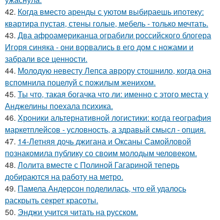
42.
Когда вместо аренды с уютом выбираешь ипотеку:
квартира пустая, стены голые, мебель - только мечтать.
43.
Два афроамериканца ограбили российского блогера
Игоря синяка - они ворвались в его дом с ножами и
забрали все ценности.
44.
Молодую невесту Лепса аврору стошнило, когда она
вспомнила поцелуй с пожилым женихом.
45.
Ты что, такая богачка что ли: именно с этого места у
Анджелины поехала психика.
46.
Хроники альтернативной логистики: когда география
маркетплейсов - условность, а здравый смысл - опция.
47.
14-Летняя дочь джигана и Оксаны Самойловой
познакомила публику со своим молодым человеком.
48.
Лолита вместе с Полиной Гагариной теперь
добираются на работу на метро.
49.
Памела Андерсон поделилась, что ей удалось
раскрыть секрет красоты.
50.
Энджи учится читать на русском.