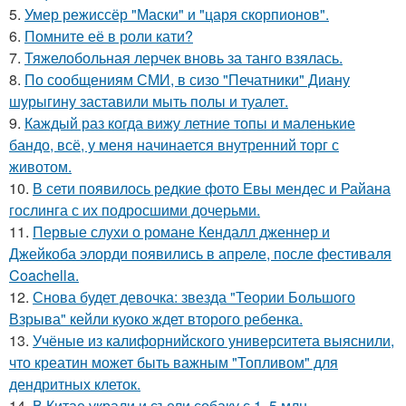
5.
Умер режиссёр "Маски" и "царя скорпионов".
6.
Помните её в роли кати?
7.
Тяжелобольная лерчек вновь за танго взялась.
8.
По сообщениям СМИ, в сизо "Печатники" Диану
шурыгину заставили мыть полы и туалет.
9.
Каждый раз когда вижу летние топы и маленькие
бандо, всё, у меня начинается внутренний торг с
животом.
10.
В сети появилось редкие фото Евы мендес и Райана
гослинга с их подросшими дочерьми.
11.
Первые слухи о романе Кендалл дженнер и
Джейкоба элорди появились в апреле, после фестиваля
Coachella.
12.
Снова будет девочка: звезда "Теории Большого
Взрыва" кейли куоко ждет второго ребенка.
13.
Учёные из калифорнийского университета выяснили,
что креатин может быть важным "Топливом" для
дендритных клеток.
14.
В Китае украли и съели собаку с 1, 5 млн