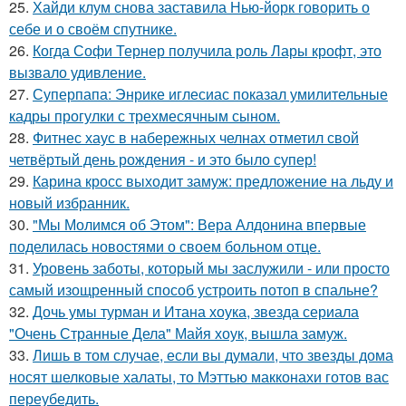
25.
Хайди клум снова заставила Нью-йорк говорить о
себе и о своём спутнике.
26.
Когда Софи Тернер получила роль Лары крофт, это
вызвало удивление.
27.
Суперпапа: Энрике иглесиас показал умилительные
кадры прогулки с трехмесячным сыном.
28.
Фитнес хаус в набережных челнах отметил свой
четвёртый день рождения - и это было супер!
29.
Карина кросс выходит замуж: предложение на льду и
новый избранник.
30.
"Мы Молимся об Этом": Вера Алдонина впервые
поделилась новостями о своем больном отце.
31.
Уровень заботы, который мы заслужили - или просто
самый изощренный способ устроить потоп в спальне?
32.
Дочь умы турман и Итана хоука, звезда сериала
"Очень Странные Дела" Майя хоук, вышла замуж.
33.
Лишь в том случае, если вы думали, что звезды дома
носят шелковые халаты, то Мэттью макконахи готов вас
переубедить.