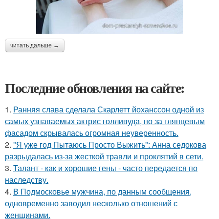
читать дальше →
Последние обновления на сайте:
1.
Ранняя слава сделала Скарлетт йоханссон одной из
самых узнаваемых актрис голливуда, но за глянцевым
фасадом скрывалась огромная неуверенность.
2.
"Я уже год Пытаюсь Просто Выжить": Анна седокова
разрыдалась из-за жесткой травли и проклятий в сети.
3.
Талант - как и хорошие гены - часто передается по
наследству.
4.
В Подмосковье мужчина, по данным сообщения,
одновременно заводил несколько отношений с
женщинами.