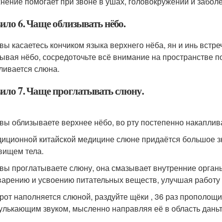
нение помогает при звоне в ушах, головокружении и заболе
ило 6. Чаще облизывать нёбо.
 вы касаетесь кончиком языка верхнего нёба, ян и инь встре
ывая нёбо, сосредоточьте всё внимание на пространстве по
ливается слюна.
ило 7. Чаще проглатывать слюну.
 вы облизываете верхнее нёбо, во рту постепенно накаплив
диционной китайской медицине слюне придаётся большое зн
вищем тела.
 вы проглатываете слюну, она смазывает внутренние органы
арению и усвоению питательных веществ, улучшая работу 
 рот наполняется слюной, раздуйте щёки , 36 раз прополощ
булькающим звуком, мысленно направляя её в область даньт