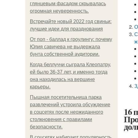
глянцевым фасадом скрывалась
огромная неуверенность.
Встречайте новый 2022 год свиньи:
О
лучшие идеи для празднования
С
От поп - баллад к гроулингу: почему
ж
Юлия савичева не выдержала
бунта собственной аудитории.
Когда беллуччи сыграла Клеопатру,
ей было 36-37 лет, и именно тогда
она находилась на вершине
З
карьеры.
Пышная посетительница парка
развлечений устроила обсуждение
16 
в соцсетях после неожиданного
Про
столкновения с правилами
дол
безопасности.
В соцсетях набирают популярность