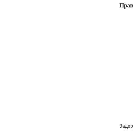
Прав
Задер