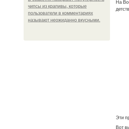
На Во
чипсы из крапивы, которые
детст
пользователи в комментариях
называют неожиданно вкусными.
Эти п
Вот в