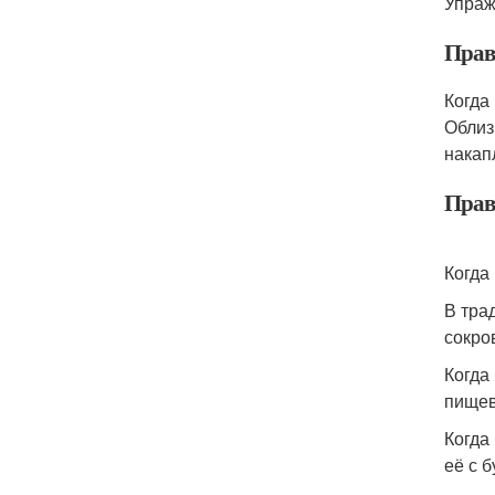
Упраж
Прав
Когда
Облиз
накап
Прав
Когда
В тра
сокро
Когда
пищев
Когда
её с 