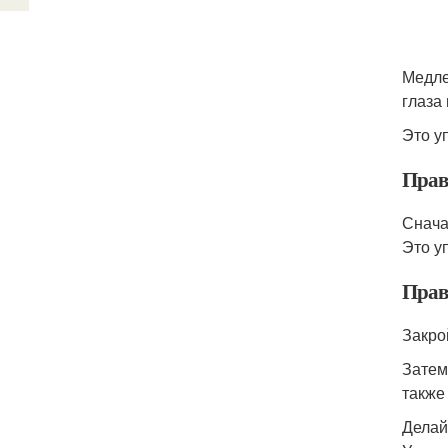
Медле
глаза 
Это у
Прав
Снача
Это у
Прав
Закро
Затем
также 
Делай