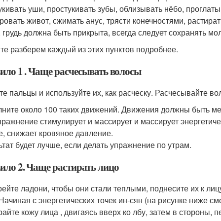
укивать уши, простукивать зубы, облизывать нёбо, проглат
ровать живот, сжимать анус, трясти конечностями, растират
, грудь должна быть прикрыта, всегда следует сохранять мо
те разберем каждый из этих пунктов подробнее.
ило 1 . Чаще расчесывать волосы
те пальцы и используйте их, как расческу. Расчесывайте вол
ните около 100 таких движений. Движения должны быть м
пражнение стимулирует и массирует и массирует энергетиче
е, снижает кровяное давление.
ьтат будет лучше, если делать упражнение по утрам.
ило 2. Чаще растирать лицо
рейте ладони, чтобы они стали теплыми, поднесите их к лиц
 Начиная с энергетических точек ин-сян (на рисунке ниже смо
райте кожу лица , двигаясь вверх ко лбу, затем в стороны, 