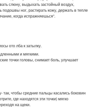
ывать слюну, выдыхать застойный воздух,
ь подошвы ног, растирать кожу, держать в тепле
лчание, когда испражняешься”.
осы ото лба к затылку.
едленными и мягкими.
ские точки головы, снимает боль, улучшает
у- так, чтобы средние пальцы касались боковин
трите, где находятся эти точки) мягко
переходя на щеки.