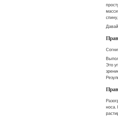
прост
масси
спину
Давай
Прав
Согни
Выпол
Это у
зрени
Резул
Прав
Разог
носа.
расти