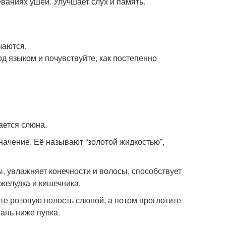
ваниях ушей. Улучшает слух и память.
чаются.
д языком и почувствуйте, как постепенно
ается слюна.
ачение. Её называют “золотой жидкостью”,
, увлажняет конечности и волосы, способствует
желудка и кишечника.
ите ротовую полость слюной, а потом проглотите
ань ниже пупка.