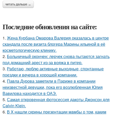
читать дальше →
Последние обновления на сайте:
1.
Жена Курбана Омарова Валерия оказалась в центре
скандала после визита блогера Марины ильиной в её
косметологическую клинику.
2.
Больничный окончен: лерчек снова пытаются загнать
под домашний арест из-за вояжа в питер.
3.
Работаю, люблю активные выходные, спонтанные
поездки и вечера в хорошей компании.
4.
Павла Дурова заметили в Париже в компании
неизвестной девушки, пока его возлюбленная Юлия
Вавилова находится в ОАЭ.
5.
Самая откровенная фотосессия дакоты Джонсон для
Calvin Klein.
6.
В X нашли скрины презентации мaмбы о том, каким