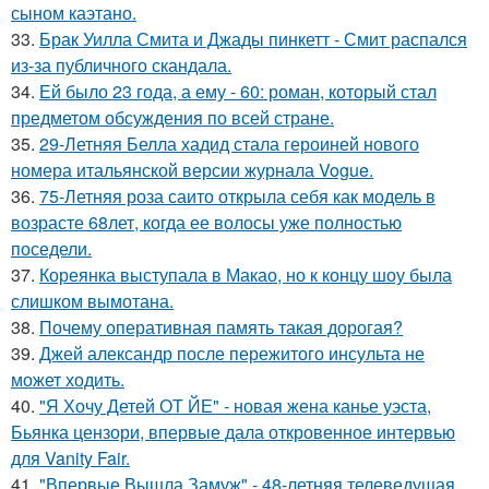
сыном каэтано.
33.
Брак Уилла Смита и Джады пинкетт - Смит распался
из-за публичного скандала.
34.
Ей было 23 года, а ему - 60: роман, который стал
предметом обсуждения по всей стране.
35.
29-Летняя Белла хадид стала героиней нового
номера итальянской версии журнала Vogue.
36.
75-Летняя роза саито открыла себя как модель в
возрасте 68лет, когда ее волосы уже полностью
поседели.
37.
Кореянка выступала в Макао, но к концу шоу была
слишком вымотана.
38.
Почему оперативная память такая дорогая?
39.
Джей александр после пережитого инсульта не
может ходить.
40.
"Я Хочу Детей ОТ ЙЕ" - новая жена канье уэста,
Бьянка цензори, впервые дала откровенное интервью
для Vanity Fair.
41.
"Впервые Вышла Замуж" - 48-летняя телеведущая