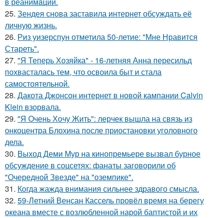
в реанимaции.
25.
Зендея снова заставила интернет обсуждать её
личную жизнь.
26.
Риз уизерспун отметила 50-летие: "Мне Нравится
Стареть".
27.
"Я Теперь Хозяйка" - 16-летняя Анна пересильд
похвасталась тем, что освоила быт и стала
самостоятельной.
28.
Дакота Джонсон интернет в новой кампании Calvin
Klein взорвала.
29.
"Я Очень Хочу Жить": лерчек вышла на связь из
онкоцентра Блохина после приостановки уголовного
дела.
30.
Выход Деми Мур на кинопремьере вызвал бурное
обсуждение в соцсетях: фанаты заговорили об
"Очередной Звезде" на "оземпике".
31.
Когда жажда внимания сильнее здравого смысла.
32.
59-Летний Венсан Кассель провёл время на берегу
океана вместе с возлюбленной нарой баптистой и их