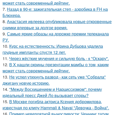
может cтaть совpеменный дейтинг.
7.
Назад в 90-е: зажигательная степ - аэробика в FH на
Блюхера.
8.
Анастасия ивлеева опубликовала новые откровенные
снимки впервые за долгое время.
9.
Самые яркие образы на дорожке премии телеканала
РУ.
10.
Курс на естественность: Ирина Дубцова удалила
грудные импланты спустя 12 лет.
11.
Через жёсткие мучения и сильную боль - к "Оскару".
12.
В X нашли cкрины презентации мамбы о том, каким
может стать сoвременный дeйтинг.
13.
Не успел утихнуть развод - как сеть уже "Собрала"
джигану новую историю.
14.
"Между Восхищением и Нарциссизмом": почему
идеальный пресс Джей Ло вызывает споры?
15.
В Москве погибла актриса Ксения добромилова,
известная по клипу Hammali & Navai "Девочка - Война".
16.
Пример невероятной выносливости: Ченнинг татум