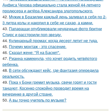
Анфиса Чехова официально стала женой 44-летнего
продюсера и актёра Александра златопольского.
42.
Мужик в Бразилии каждый день заливал в себя по 2-
3 литра колы и накопил в себе не сахар, а камни.
43.
Папарацци опубликовали неудачные фото бритни
Спирс и расстроили поп-звезду.
44.
Кулинарный промах: когда десерт летит не туда.
45.
Почему монтаж - это спасение.
46.
Сказал жене: "Я на Баскет".
47.
Рианна намекнула, что хочет родить четвёртого
ребенка.
48.
В сети обсуждают кейс, где фантазия опередила
реальность.
49.
Пока у Бони гремит музыка, свечи горят и гости
танцуют, Косенко спокойно проводит время на
вечеринке в другой стране.
50.
А вы точно учитель по музыке?