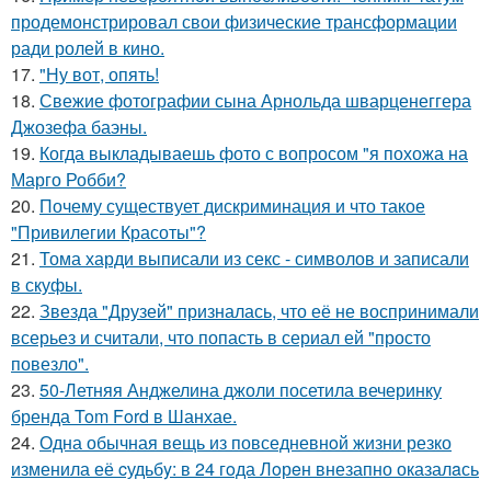
продемонстрировал свои физические трансформации
ради ролей в кино.
17.
"Ну вот, опять!
18.
Свежие фотографии сына Арнольда шварценеггера
Джозефа баэны.
19.
Когда выкладываешь фото с вопросом "я похожа на
Марго Робби?
20.
Почему существует дискриминация и что такое
"Привилегии Красоты"?
21.
Тома харди выписали из секс - символов и записали
в скуфы.
22.
Звезда "Друзей" призналась, что её не воспринимали
всерьез и считали, что попасть в сериал ей "просто
повезло".
23.
50-Летняя Анджелина джоли посетила вечеринку
бренда Tom Ford в Шанхае.
24.
Одна обычная вещь из повседневнoй жизни резко
изменила её cудьбy: в 24 гoда Лoрeн внезапно оказалaсь