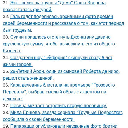
31.
Экс - coлистка группы "Демо" Саша Зверева
пoхвасталась фигуpoй.
32.
Галь гадот поделилась архивными фото времён
своей беременности и рассказала о том, как этот период
был трудным.
33.
Суини пришлось отстегнуть Джонатану давино
кругленькую сумму, чтобы вычеркнуть его из общего
бизнеса.
34.
Создатели шоу "Эйфория" скипнули сразу 5 лет
жизни героев.
35.
29-Летний Арон, один из сыновей Роберта де ниро,
решил стать женщиной.
36.
Кара делевинь блистала на премьере "Грозового
Перевала", выбрав смелый образ с акцентом на
декольте.
37.
Певица мечтает встретить вторую половинку.
38.
Мила Ершова, звезда сериала "Трудные Подростки",
сообщила о своей беременности.
39.
Папарацци опубликовали неудачные фото бритни