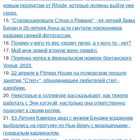
новым продуктам от Rhode, которые должны выйти уже
скоро.
15.
"Спровоцировали Слухи о Романе" - 44-летний Дима
Билан и 35-летняя Анна асти смутили поклонников
кадрами свежей фотосессии.
16.
Почему у кого-то вес уходит легко, а у кого-то - нет?
17.
Мой муж домой вторую жену привёл.
18.
Приянка чопра в февральском номере британского
Vogue, 2023.
19.
22 апреля в Fitness House на пулковском прошло
занятие "Степ+", объединившее любителей степ -
аэробики.
20.
Некоторые в голливуде рассказывают, как тяжело
работать с Энн хэтэуэй, настолько она ответственно
подходит к своим ролям.
21.
53-Летняя Кэмерон диаз с мужем Бенджи мэдденом
выбрались на прогулку по Нью-йорку с младшеньким -
годовалым кардиналом.