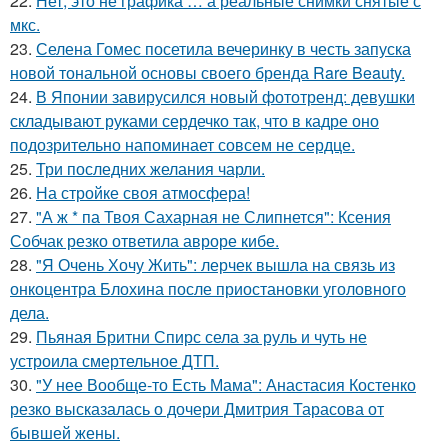
22.
Нет, это не графика … а реальные снимки снятые с
мкс.
23.
Селена Гомес посетила вечеринку в честь запуска
новой тональной основы своего бренда Rare Beauty.
24.
В Японии завирусился новый фототренд: девушки
складывают руками сердечко так, что в кадре оно
подозрительно напоминает совсем не сердце.
25.
Три последних желания чарли.
26.
На стройке своя атмосфера!
27.
"А ж * па Твоя Сахарная не Слипнется": Ксения
Собчак резко ответила авроре кибе.
28.
"Я Очень Хочу Жить": лерчек вышла на связь из
онкоцентра Блохина после приостановки уголовного
дела.
29.
Пьяная Бритни Спирс села за руль и чуть не
устроила смертельное ДТП.
30.
"У нее Вообще-то Есть Мама": Анастасия Костенко
резко высказалась о дочери Дмитрия Тарасова от
бывшей жены.