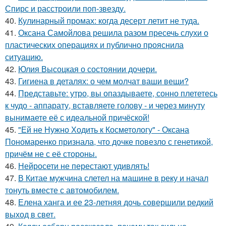
Спирс и расстроили поп-звезду.
40.
Кулинарный промах: когда десерт летит не туда.
41.
Оксана Самойлова решила разом пресечь слухи о
пластических операциях и публично прояснила
ситуацию.
42.
Юлия Высоцкая о состоянии дочери.
43.
Гигиена в деталях: о чем молчат ваши вещи?
44.
Представьте: утро, вы опаздываете, сонно плететесь
к чудо - аппарату, вставляете голову - и через минуту
вынимаете её с идеальной причёской!
45.
"Ей не Нужно Ходить к Косметологу" - Оксана
Пономаренко признала, что дочке повезло с генетикой,
причём не с её стороны.
46.
Нейросети не перестают удивлять!
47.
В Китае мужчина слетел на машине в реку и начал
тонуть вместе с автомобилем.
48.
Елена ханга и ее 23-летняя дочь совершили редкий
выход в свет.