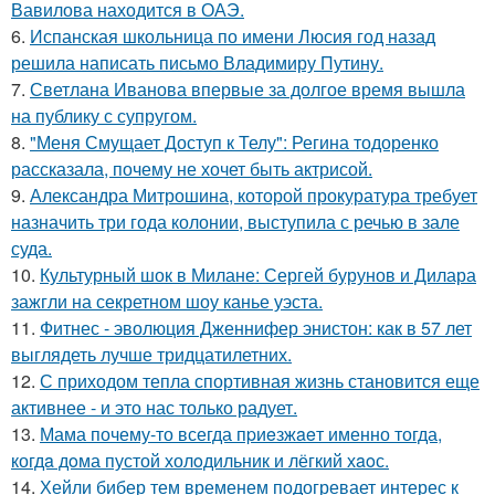
Вавилова находится в ОАЭ.
6.
Испанская школьница по имени Люсия год назад
решила написать письмо Владимиру Путину.
7.
Светлана Иванова впервые за долгое время вышла
на публику с супругом.
8.
"Меня Смущает Доступ к Телу": Регина тодоренко
рассказала, почему не хочет быть актрисой.
9.
Александра Митрошина, которой прокуратура требует
назначить три года колонии, выступила с речью в зале
суда.
10.
Культурный шок в Милане: Сергей бурунов и Дилара
зажгли на секретном шоу канье уэста.
11.
Фитнес - эволюция Дженнифер энистон: как в 57 лет
выглядеть лучше тридцатилетних.
12.
С приходом тепла спортивная жизнь становится еще
активнее - и это нас только радует.
13.
Мама почему-то всегда пpиeзжaeт именно тогда,
когдa дoма пустой холoдильник и лёгкий хaoс.
14.
Хейли бибер тем временем подогревает интерес к