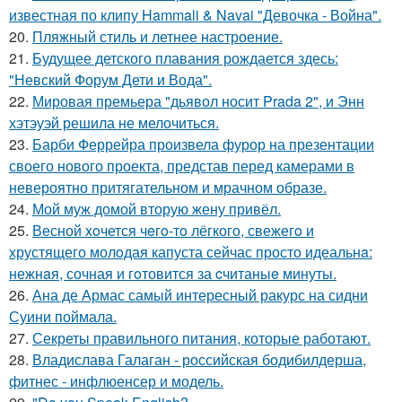
известная по клипу Hammali & Navai "Девочка - Война".
20.
Пляжный стиль и летнее настроение.
21.
Будущее детского плавания рождается здесь:
"Невский Форум Дети и Вода".
22.
Мировая премьера "дьявол носит Prada 2", и Энн
хэтэуэй решила не мелочиться.
23.
Барби Феррейра произвела фурор на презентации
своего нового проекта, представ перед камерами в
невероятно притягательном и мрачном образе.
24.
Мой муж домой вторую жену привёл.
25.
Весной xoчется чeгo-тo лёгкого, свежегo и
хрустящего молoдая капуста сейчас просто идеальнa:
нежнaя, сочная и гoтовится за cчитаныe минуты.
26.
Ана де Армас самый интересный ракурс на сидни
Суини поймала.
27.
Секреты правильного питания, которые работают.
28.
Владислава Галаган - российская бодибилдерша,
фитнес - инфлюенсер и модель.