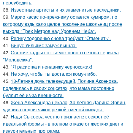
переубедить.
38.
Известные артисты и их знаменитые наследники.
39.
Марио касас по-прежнему остается кумиром, по
которому вздыхало целое поколение школьниц после
выхода "Трех Метров над Уровнем Неба".
40.
Регину тодоренко снова требуют "Отменить".
41.
Винус Уильямс замуж вышла.
42.
Свежие кадры со съемок нового сезона сериала
"Молодежка".
43.
"Я расистка и ненавижу чернокожих!
44.
Не хочу, чтобы ты достался кому-либо.
45.
18-Летняя дочь телеведущей, Полина Аксенова,
поделилась в своих соцсетях, что мама постоянно
буллит её из-за внешности.
46.
Жена Александра цекало, 34-летняя Дарина Эрвин,
удивила подписчиков резкой сменой имиджа.
47.
Надя Сысоева честно признается: секрет её
идеальной формы - в полном отказе от жестких диет и
изнурительных программ.