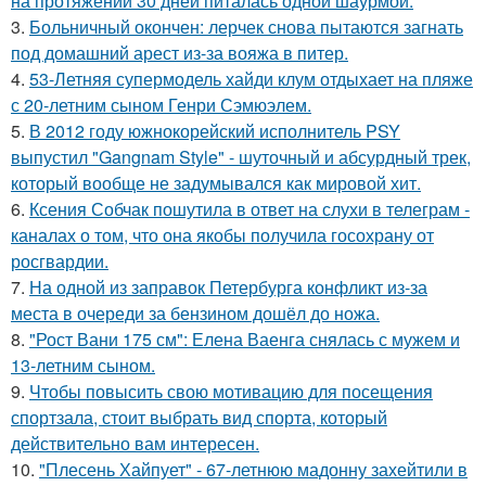
на протяжении 30 дней питалась одной шаурмой.
3.
Больничный окончен: лерчек снова пытаются загнать
под домашний арест из-за вояжа в питер.
4.
53-Летняя супермодель хайди клум отдыхает на пляже
с 20-летним сыном Генри Сэмюэлем.
5.
В 2012 году южнокорейский исполнитель PSY
выпустил "Gangnam Style" - шуточный и абсурдный трек,
который вообще не задумывался как мировой хит.
6.
Ксения Собчак пошутила в ответ на слухи в телеграм -
каналах о том, что она якобы получила госохрану от
росгвардии.
7.
На одной из заправок Петербурга конфликт из-за
места в очереди за бензином дошёл до ножа.
8.
"Рост Вани 175 см": Елена Ваенга снялась с мужем и
13-летним сыном.
9.
Чтобы повысить свою мотивацию для посещения
спортзала, стоит выбрать вид спорта, который
действительно вам интересен.
10.
"Плесень Хайпует" - 67-летнюю мадонну захейтили в