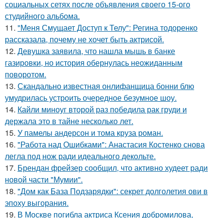
социальных сетях после объявления своего 15-ого
студийного альбома.
11.
"Меня Смущает Доступ к Телу": Регина тодоренко
рассказала, почему не хочет быть актрисой.
12.
Девушка заявила, что нашла мышь в банке
газировки, но история обернулась неожиданным
поворотом.
13.
Скандально известная онлифанщица бонни блю
умудрилась устроить очередное безумное шоу.
14.
Кайли миноуг второй раз победила рак груди и
держала это в тайне несколько лет.
15.
У памелы андерсон и тома круза роман.
16.
"Работа над Ошибками": Анастасия Костенко снова
легла под нож ради идеального декольте.
17.
Брендан фрейзер сообщил, что активно худеет ради
новой части "Мумии".
18.
"Дом как База Подзарядки": секрет долголетия ови в
эпоху выгорания.
19.
В Москве погибла актриса Ксения добромилова,