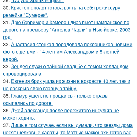
29.
"Do you Speak English?
30.
Кристен стюарт готова взять на себя режиссуру
ремейка "Сумерек".
31.
Дрю бэрримор и Кэмерон диаз пьют шампанское по
дороге на премьеру "Ангелов Чарли" в Нью-йорке, 2003
год.
32.
Анастасия стоцкая порадовала поклонников новыми
фото с детьми - 14-летним Александром и 8-летней
верой.
33.
Зендея слухи о тайной свадьбе с томом холландом
спровоцировала.
34.
Евгения брик ушла из жизни в возрасте 40 лет, так и
не раскрыв свою главную тайну.
35.
Гламур ушёл, не прощаясь - только стразы
осыпались по дороге.
36.
Джей александр после пережитого инсульта не
может ходить.
37.
Лишь в том случае, если вы думали, что звезды дома
носят шелковые халаты, то Мэттью макконахи готов вас