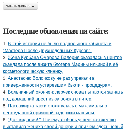
читать дальше →
Последние обновления на сайте:
1.
В этой истории не было подпольного кабинета и
"Мастера После Двухнедельных Курсов".
2.
Жена Курбана Омарова Валерия оказалась в центре
скандала после визита блогера Марины ильиной в её
косметологическую клинику.
3.
Анастасию Волочкову не раз упрекали в
приверженности устаревшим бьюти - процедурам.
4.
Больничный окончен: лерчек снова пытаются загнать
под домашний арест из-за вояжа в питер.
5.
Пассажирка такси столкнулась с максимально
неожиданной причиной задержки машины.
6.
"До свидания! ": Почему любовь успенская жестко
выставила жениха своей дочери и при чем здесь новый