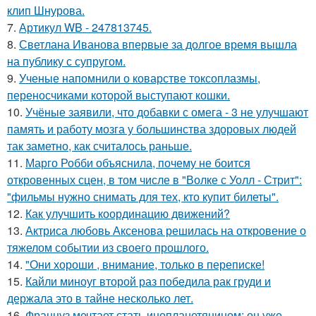
клип Шнурова.
7.
Артикул WB - 247813745.
8.
Светлана Иванова впервые за долгое время вышла
на публику с супругом.
9.
Ученые напомнили о коварстве токсоплазмы,
переносчиками которой выступают кошки.
10.
Учёные заявили, что добавки с омега - 3 не улучшают
память и работу мозга у большинства здоровых людей
так заметно, как считалось раньше.
11.
Марго Робби объяснила, почему не боится
откровенных сцен, в том числе в "Волке с Уолл - Стрит":
"фильмы нужно снимать для тех, кто купит билеты".
12.
Как улучшить координацию движений?
13.
Актриса любовь Аксенова решилась на откровение о
тяжелом событии из своего прошлого.
14.
"Они хороши , внимание, только в переписке!
15.
Кайли миноуг второй раз победила рак груди и
держала это в тайне несколько лет.
16.
Француз мечтает стать инопланетянином: он уже