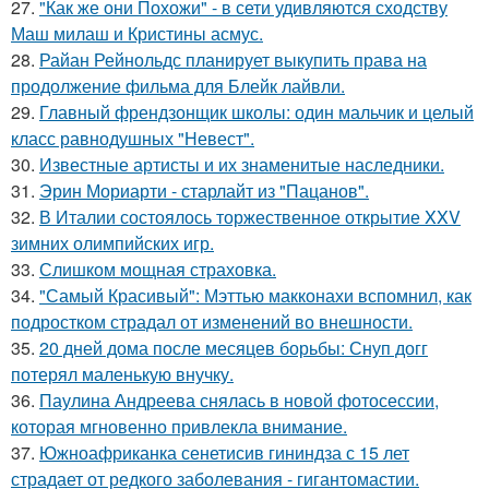
27.
"Как же они Похожи" - в сети удивляются сходству
Маш милаш и Кристины асмус.
28.
Райан Рейнольдс планирует выкупить права на
продолжение фильма для Блейк лайвли.
29.
Главный френдзонщик школы: один мальчик и целый
класс равнодушных "Невест".
30.
Известные артисты и их знаменитые наследники.
31.
Эрин Мориарти - старлайт из "Пацанов".
32.
В Италии состоялось торжественное открытие XXV
зимних олимпийских игр.
33.
Слишком мощная страховка.
34.
"Самый Красивый": Мэттью макконахи вспомнил, как
подростком страдал от изменений во внешности.
35.
20 дней дома после месяцев борьбы: Снуп догг
потерял маленькую внучку.
36.
Паулина Андреева снялась в новой фотосессии,
которая мгновенно привлекла внимание.
37.
Южноафриканка сенетисив гининдза с 15 лет
страдает от редкого заболевания - гигантомастии.