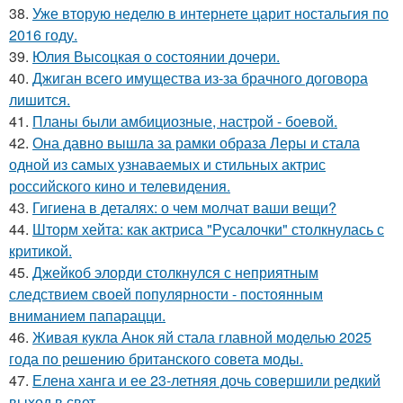
38.
Уже вторую неделю в интернете царит ностальгия по
2016 году.
39.
Юлия Высоцкая о состоянии дочери.
40.
Джиган всего имущества из-за брачного договора
лишится.
41.
Планы были амбициозные, настрой - боевой.
42.
Она давно вышла за рамки образа Леры и стала
одной из самых узнаваемых и стильных актрис
российского кино и телевидения.
43.
Гигиена в деталях: о чем молчат ваши вещи?
44.
Шторм хейта: как актриса "Русалочки" столкнулась с
критикой.
45.
Джейкоб элорди столкнулся с неприятным
следствием своей популярности - постоянным
вниманием папарацци.
46.
Живая кукла Анок яй стала главной моделью 2025
года по решению британского совета моды.
47.
Елена ханга и ее 23-летняя дочь совершили редкий
выход в свет.