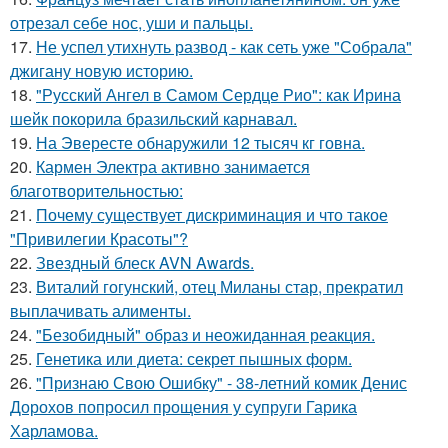
отрезал себе нос, уши и пальцы.
17.
Не успел утихнуть развод - как сеть уже "Собрала"
джигану новую историю.
18.
"Русский Ангел в Самом Сердце Рио": как Ирина
шейк покорила бразильский карнавал.
19.
На Эвересте обнаружили 12 тысяч кг говна.
20.
Кармен Электра активно занимается
благотворительностью:
21.
Почему существует дискриминация и что такое
"Привилегии Красоты"?
22.
Звездный блеск AVN Awards.
23.
Виталий гогунский, отец Миланы стар, прекратил
выплачивать алименты.
24.
"Безобидный" образ и неожиданная реакция.
25.
Генетика или диета: секрет пышных форм.
26.
"Признаю Свою Ошибку" - 38-летний комик Денис
Дорохов попросил прощения у супруги Гарика
Харламова.