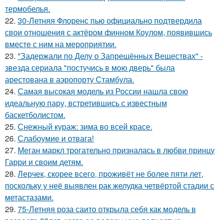
термобелья.
22.
30-Летняя Флоренс пью официально подтвердила
свои отношения с актёром финном Коулом, появившись
вместе с ним на мероприятии.
23.
"Задержали по Делу о Запрещённых Веществах" -
звезда сериала "постучись в мою дверь" была
арестована в аэропорту Стамбула.
24.
Самая высокая модель из России нашла свою
идеальную пару, встретившись с известным
баскетболистом.
25.
Снежный кураж: зима во всей красе.
26.
Слабоумие и отвага!
27.
Меган маркл трогательно призналась в любви принцу
Гарри и своим детям.
28.
Лерчек, скорее всего, проживёт не более пяти лет,
поскольку у неё выявлен рак желудка четвёртой стадии с
метастазами.
29.
75-Летняя роза саито открыла себя как модель в