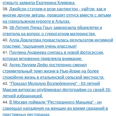
открыто заявила Екатерина Климова.
38.
Джейсон стэтхем и рози хантингтон - уайтли, как и
многие другие звёзды, проводят отпуск вместе с детьми
на горнолыжном курорте в Альпах.
39.
38-Летняя Лянка Грыу заморозила яйцеклетки и
ответила на вопрос о суррогатном материнстве.
40.
Алла Довлатова похвасталась результатом интимной
пластики: "ощущения очень классные!
41.
Паулина Андреева снялась в новой фотосессии,
которая мгновенно привлекла внимание.
42.
Актер Уиллем Дефо постепенно сменил
стремительный темп жизни в Нью-йорке на более
спокойную жизнь в итальянской сельской местности.
43.
"Показал Молодую Возлюбленную" - 53-летний
Максим виторган опубликовал фотографии со своей 35-
летней избранницей.
44.
В Москве поймали "Ресторанного Маньяка" - он
совершал нападения на женщин во время свиданий в
престижных ресторанах.