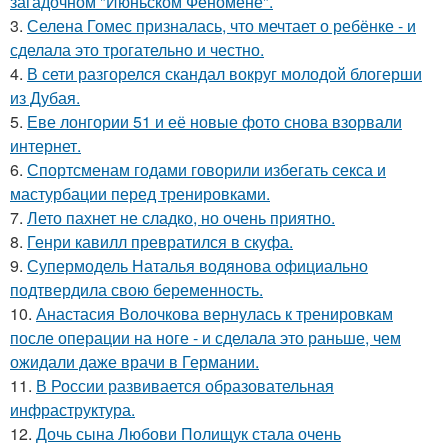
загадочном "Июньском Феномене".
3.
Селена Гомес призналась, что мечтает о ребёнке - и
сделала это трогательно и честно.
4.
В сети разгорелся скандал вокруг молодой блогерши
из Дубая.
5.
Еве лонгории 51 и её новые фото снова взорвали
интернет.
6.
Спортсменам годами говорили избегать секса и
мастурбации перед тренировками.
7.
Лето пахнет не сладко, но очень приятно.
8.
Генри кавилл превратился в скуфа.
9.
Супермодель Наталья водянова официально
подтвердила свою беременность.
10.
Анастасия Волочкова вернулась к тренировкам
после операции на ноге - и сделала это раньше, чем
ожидали даже врачи в Германии.
11.
В России развивается образовательная
инфраструктура.
12.
Дочь сына Любови Полищук стала очень