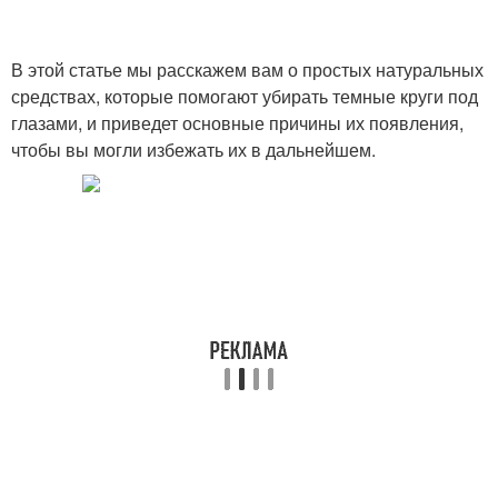
В этой статье мы расскажем вам о простых натуральных
Средство от темных
средствах, которые помогают убирать темные круги под
Мешок под глазом
кругов
глазами, и приведет основные причины их появления,
чтобы вы могли избежать их в дальнейшем.
Патчи для глаз