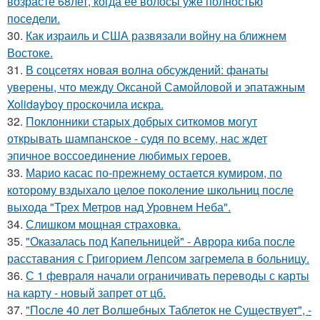
возрасте 68лет, когда ее волосы уже полностью
поседели.
30.
Как израиль и США развязали войну на ближнем
Востоке.
31.
В соцсетях новая волна обсуждений: фанаты
уверены, что между Оксаной Самойловой и эпатажным
Xolidayboy проскочила искра.
32.
Поклонники старых добрых ситкомов могут
открывать шампанское - судя по всему, нас ждет
эпичное воссоединение любимых героев.
33.
Марио касас по-прежнему остается кумиром, по
которому вздыхало целое поколение школьниц после
выхода "Трех Метров над Уровнем Неба".
34.
Слишком мощная страховка.
35.
"Оказалась под Капельницей" - Аврора киба после
расставания с Григорием Лепсом загремела в больницу.
36.
С 1 февраля начали ограничивать переводы с карты
на карту - новый запрет от цб.
37.
"После 40 лет Волшебных Таблеток не Существует", -