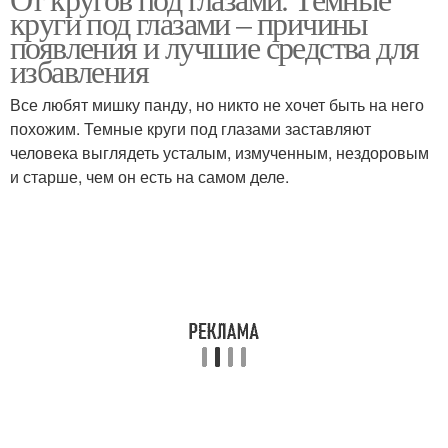
Карандаши для глаз
круги под глазами – причины
размером
появления и лучшие средства для
избавления
Картофель от темных
Все любят мишку панду, но никто не хочет быть на него
Фломастер для глаз
кругов
похожим. Темные круги под глазами заставляют
человека выглядеть усталым, измученным, нездоровым
и старше, чем он есть на самом деле.
Глаз в домашних
Макияж с глаз
условиях
Синяки под глазами
Маски от темных кругов
Мешки под глазами
Отеки под глазами