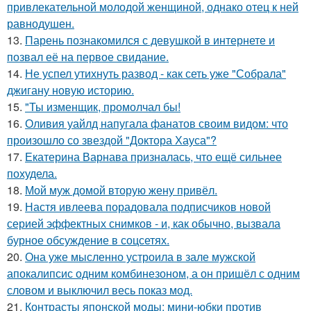
привлекательной молодой женщиной, однако отец к ней
равнодушен.
13.
Парень познакомился с девушкой в интернете и
позвал её на первое свидание.
14.
Не успел утихнуть развод - как сеть уже "Собрала"
джигану новую историю.
15.
"Ты изменщик, промолчал бы!
16.
Оливия уайлд напугала фанатов своим видом: что
произошло со звездой "Доктора Хауса"?
17.
Екатерина Варнава призналась, что ещё сильнее
похудела.
18.
Мой муж домой вторую жену привёл.
19.
Настя ивлеева порадовала подписчиков новой
серией эффектных снимков - и, как обычно, вызвала
бурное обсуждение в соцсетях.
20.
Она уже мысленно устроила в зале мужской
апокалипсис одним комбинезоном, а он пришёл с одним
словом и выключил весь показ мод.
21.
Контрасты японской моды: мини-юбки против