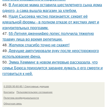
45.
В Ангарске мама оставила шестилетнего сына дома
одного, а сама вышла магазин за хлебом.
46.
Надя Сысоева честно признается: секрет её
идеальной формы - в полном отказе от жестких диет и
изнурительных программ.
47.
55-Летняя дженнифер лопес получила тяжелую
травму лица во время репетиции.
48.
Желудок спасибо точно не скажет!
49.
Девушке ампутировали руку после неосторожного
использование фена.
50.
Эмма Хемминг в новом интервью рассказала, что
семье Брюса приходится заранее думать о его смерти и
готовиться к ней.
© 2026 90-60-90 | Спортивные девушки
Контакты
Пользовательское соглашение
Политика конфидециальности
Обратная связь