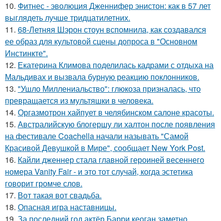
10.
Фитнес - эволюция Дженнифер энистон: как в 57 лет
выглядеть лучше тридцатилетних.
11.
68-Летняя Шэрон стоун вспомнила, как создавался
ее образ для культовой сцены допроса в "Основном
Инстинкте".
12.
Екатерина Климова поделилась кадрами с отдыха на
Мальдивах и вызвала бурную реакцию поклонников.
13.
"Ушло Миллениальство": глюкоза призналась, что
превращается из мультяшки в человека.
14.
Оргазмотрон хайпует в челябинском салоне красоты.
15.
Австралийскую блогершу ли халтон после появления
на фестивале Coachella начали называть "Самой
Красивой Девушкой в Мире", сообщает New York Post.
16.
Кайли дженнер стала главной героиней весеннего
номера Vanity Fair - и это тот случай, когда эстетика
говорит громче слов.
17.
Вот такая вот свадьба.
18.
Опасная игра наставницы.
19.
За последний год актёр Барри кеоган заметно