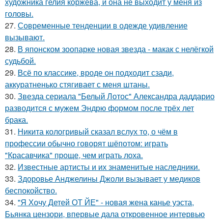
художника гелия коржева, и она не выходит у меня из
головы.
27.
Современные тенденции в одежде удивление
вызывают.
28.
В японском зоопарке новая звезда - макак с нелёгкой
судьбой.
29.
Всё по классике, вроде он подходит сзади,
аккуратненько стягивает с меня штаны.
30.
Звезда сериала "Белый Лотос" Александра даддарио
разводится с мужем Эндрю формом после трёх лет
брака.
31.
Никита кологривый сказал вслух то, о чём в
профессии обычно говорят шёпотом: играть
"Красавчика" проще, чем играть лоха.
32.
Известные артисты и их знаменитые наследники.
33.
Здоровье Анджелины Джоли вызывает у медиков
беспокойство.
34.
"Я Хочу Детей ОТ ЙЕ" - новая жена канье уэста,
Бьянка цензори, впервые дала откровенное интервью