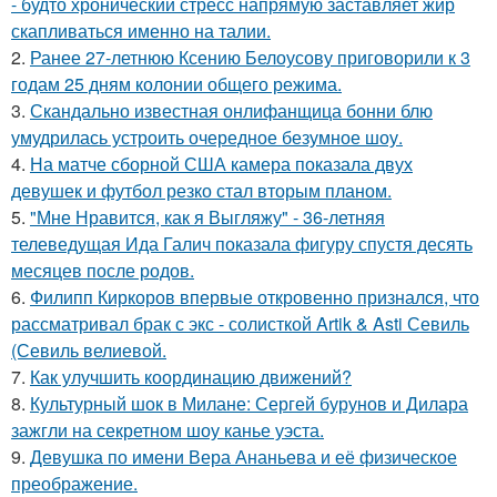
- будто хронический стресс напрямую заставляет жир
скапливаться именно на талии.
2.
Ранее 27-летнюю Ксению Белоусову приговорили к 3
годам 25 дням колонии общего режима.
3.
Скандально известная онлифанщица бонни блю
умудрилась устроить очередное безумное шоу.
4.
На матче сборной США камера показала двух
девушек и футбол резко стал вторым планом.
5.
"Мне Нравится, как я Выгляжу" - 36-летняя
телеведущая Ида Галич показала фигуру спустя десять
месяцев после родов.
6.
Филипп Киркоров впервые откровенно признался, что
рассматривал брак с экс - солисткой Artik & Asti Севиль
(Севиль велиевой.
7.
Как улучшить координацию движений?
8.
Культурный шок в Милане: Сергей бурунов и Дилара
зажгли на секретном шоу канье уэста.
9.
Девушка по имени Вера Ананьева и её физическое
преображение.