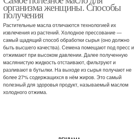
Масло для мужчин
Растительное масло
организма женщины. Способы
получения
Растительные масла отличаются технологией их
извлечения из растений. Холодное прессование —
Растительные масла
Масло для жарки
самый щадящий способ обработки сырья (оно должно
быть высшего качества). Семена помещают под пресс и
отжимают при высоком давлении. Далее полученную
маслянистую жидкость отстаивают, фильтруют и
разливают в бутылки. На выходе из сырья получают не
более 27% содержащихся в нём жиров. Это самый
полезный для здоровья продукт, называемый маслом
холодного отжима.