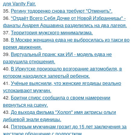
для Vanity Fair.
35.
Регину тодоренко снова требуют "Отменить".
36.
"Отдаёт Всего Себя Дочке от Новой Избранницы" -
фанаты Андрея Аршавина разделились на два лагеря.
37.
Территория мужского минимализма.
38.
В Москве женщина едва не выбросилась из такси во
время движения.
39.
Виртуальный пранк: как ИИ - модель едва не
разрушила отношения.
40.
В Иркутске произошло возгорание автомобиля, в
котором находился запертый ребенок.
41.
Учёные выяснили, что женские ягодицы реально
успокаивают мужчин.
42.
Бритни спирс сообщила о своем намерении
вернуться на сцену.
43.
До выхода фильма "Холоп" имя актрисы ольги
дибцевой знали единицы.
44.
Пятерым мужчинам грозит до 15 лет заключения за
жестокое обращение с подростком.