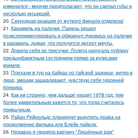
изменился - многие предполагают, что он сделал губы и
несколько инъекций.
20.
Секундная реакция от жуткого финала отделила!
21.
Карамель на палочке. Парень решил
поэкспериментировать и обмакнул луковицу на палочке
в карамель, думая, что получится десерт мечты.
22.
Довела себя до трясучки: Лолита напугала публику
предынфарктным состоянием прямо за кулисами
кремля.
23.
Поехали в тур на байках по тайской заднице, ветер в
лицо, эмоции зашкаливают, чувствую себя героиней
боевика.
24.
Как ни странно, чем дальше уходит 1978 год, тем
более удивительным кажется то, что тогда считалось
привычным.
25.
Райан Рейнольдс планирует выкупить права на
продолжение фильма для Блейк лайвли.
26.
Недавно я увидела картину "Лишённые рая"