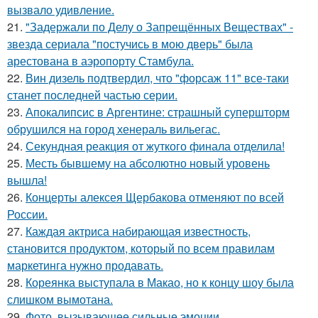
вызвало удивление.
21.
"Задержали по Делу о Запрещённых Веществах" -
звезда сериала "постучись в мою дверь" была
арестована в аэропорту Стамбула.
22.
Вин дизель подтвердил, что "форсаж 11" все-таки
станет последней частью серии.
23.
Апокалипсис в Аргентине: страшный супершторм
обрушился на город хенераль вильегас.
24.
Секундная реакция от жуткого финала отделила!
25.
Месть бывшему на абсолютно новый уровень
вышла!
26.
Концерты алексея Щербакова отменяют по всей
России.
27.
Каждая актриса набирающая известность,
становится продуктом, который по всем правилам
маркетинга нужно продавать.
28.
Кореянка выступала в Макао, но к концу шоу была
слишком вымотана.
29.
Фото, вызывающее сильные эмоции.