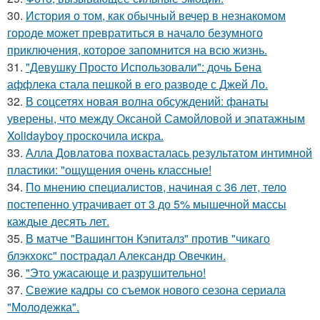
30.
История о том, как обычный вечер в незнакомом
городе может превратиться в начало безумного
приключения, которое запомнится на всю жизнь.
31.
"Девушку Просто Использовали": дочь Бена
аффлека стала пешкой в его разводе с Джей Ло.
32.
В соцсетях новая волна обсуждений: фанаты
уверены, что между Оксаной Самойловой и эпатажным
Xolidayboy проскочила искра.
33.
Алла Довлатова похвасталась результатом интимной
пластики: "ощущения очень классные!
34.
По мнению специалистов, начиная с 36 лет, тело
постепенно утрачивает от 3 до 5% мышечной массы
каждые десять лет.
35.
В матче "Вашингтон Кэпиталз" против "чикаго
блэкхокс" пострадал Александр Овечкин.
36.
"Это ужасающе и разрушительно!
37.
Свежие кадры со съемок нового сезона сериала
"Молодежка".