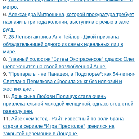
метро.
6.
Александра Митрошина, которой прокуратура требует
назначить три года колонии, выступила с речью в зале
суда.
7.
28-Летняя актриса Аня Тейлор - Джой признана
обладательницей одного из самых идеальных лиц в
мире.
8.
Главный холостяк "Битвы Экстрасенсов" сдался: Олег
шепс женится на своей возлюбленной Анне.
9.
"Препараты - не Панацея, а Подспорье": как 54-летняя
Светлана Пермякова сбросила 25 кг без иллюзий и
жестких диет.
10.
Дочь сына Любови Полищук стала очень
привлекательной молодой женщиной, однако отец к ней
равнодушен.
11.
Айзек хемпстед - Райт, известный по роли брана
старка в сериале "Игра Престолов", женился на
закрытой церемонии в Лондоне.