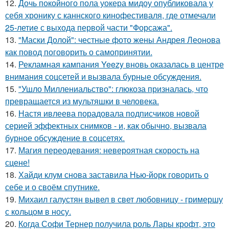
12.
Дочь покойного пола уокера мидоу опубликовала у
себя хронику с каннского кинофестиваля, где отмечали
25-летие с выхода первой части "Форсажа".
13.
"Маски Долой": честные фото жены Андрея Леонова
как повод поговорить о самопринятии.
14.
Рекламная кампания Yeezy вновь оказалась в центре
внимания соцсетей и вызвала бурные обсуждения.
15.
"Ушло Миллениальство": глюкоза призналась, что
превращается из мультяшки в человека.
16.
Настя ивлеева порадовала подписчиков новой
серией эффектных снимков - и, как обычно, вызвала
бурное обсуждение в соцсетях.
17.
Магия переодевания: невероятная скорость на
сцене!
18.
Хайди клум снова заставила Нью-йорк говорить о
себе и о своём спутнике.
19.
Михаил галустян вывел в свет любовницу - гримершу
с кольцом в носу.
20.
Когда Софи Тернер получила роль Лары крофт, это