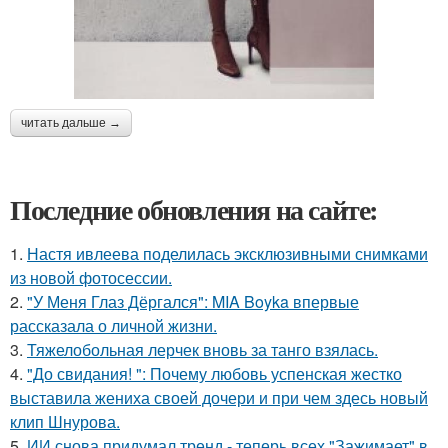
читать дальше →
Последние обновления на сайте:
1.
Настя ивлеева поделилась эксклюзивными снимками
из новой фотосессии.
2.
"У Меня Глаз Дёргался": MIA Boyka впервые
рассказала о личной жизни.
3.
Тяжелобольная лерчек вновь за танго взялась.
4.
"До свидания! ": Почему любовь успенская жестко
выставила жениха своей дочери и при чем здесь новый
клип Шнурова.
5.
ИИ снова придумал тренд - теперь всех "Зажимает" в