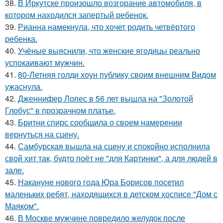
38.
В Иркутске произошло возгорание автомобиля, в
котором находился запертый ребенок.
39.
Рианна намекнула, что хочет родить четвёртого
ребенка.
40.
Учёные выяснили, что женские ягодицы реально
успокаивают мужчин.
41.
80-Летняя голди хоун публику своим внешним Видом
ужаснула.
42.
Дженнифер Лопес в 56 лет вышла на "Золотой
Глобус" в прозрачном платье.
43.
Бритни спирс сообщила о своем намерении
вернуться на сцену.
44.
Самбурская вышла на сцену и спокойно исполнила
свой хит так, будто поёт не "для Картинки", а для людей в
зале.
45.
Накануне нового года Юра Борисов посетил
маленьких ребят, находящихся в детском хосписе "Дом с
Маяком".
46.
В Москве мужчине повредило желудок после