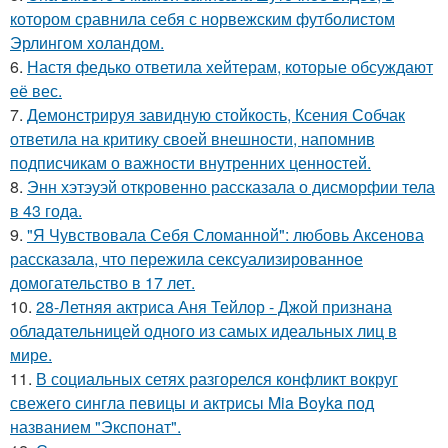
котором сравнила себя с норвежским футболистом
Эрлингом холандом.
6.
Настя федько ответила хейтерам, которые обсуждают
её вес.
7.
Демонстрируя завидную стойкость, Ксения Собчак
ответила на критику своей внешности, напомнив
подписчикам о важности внутренних ценностей.
8.
Энн хэтэуэй откровенно рассказала о дисморфии тела
в 43 года.
9.
"Я Чувствовала Себя Сломанной": любовь Аксенова
рассказала, что пережила сексуализированное
домогательство в 17 лет.
10.
28-Летняя актриса Аня Тейлор - Джой признана
обладательницей одного из самых идеальных лиц в
мире.
11.
В социальных сетях разгорелся конфликт вокруг
свежего сингла певицы и актрисы Mia Boyka под
названием "Экспонат".