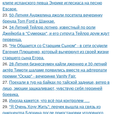
клипе испанского певца Энрике иглесиаса на песню
Escape.
23.
50-Летняя Анджелина джоли посетила вечеринку
бренда Tom Ford в Шанхае.
24.
34-Летний Тейлор лотнер, известный по роли
Джейкоба в "Сумерках", и его супруга Тейлор доум ждут
первенца.
25.
"Не Общается со Старшим Сыном" - в сети осудили
Евгения Плющенко, который вычеркнул из своей жизни
старшего сына Егора.
26.
28-Летняя бизнесвумен кайли дженнер и 30-летний
актёр Тимоти шаламе появились вместе на афтерпати
премии "Оскар" - вечеринке Vanity Fair.
27.
Поехали в тур на байках по тайской заднице, ветер в
лицо, эмоции зашкаливают, чувствую себя героиней
боевика.
28.
Иногда кажется, что всё под контролем ….
29.
"Я Очень Хочу Жить": лерчек вышла на связь из
онкоцентра Блохина после приостановки уголовного