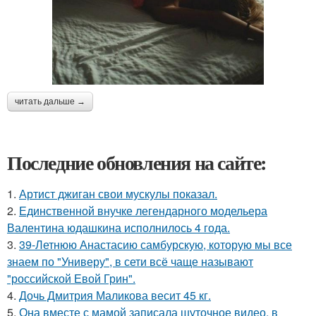
читать дальше →
Последние обновления на сайте:
1.
Артист джиган свои мускулы показал.
2.
Единственной внучке легендарного модельера
Валентина юдашкина исполнилось 4 года.
3.
39-Летнюю Анастасию самбурскую, которую мы все
знаем по "Универу", в сети всё чаще называют
"российской Евой Грин".
4.
Дочь Дмитрия Маликова весит 45 кг.
5.
Она вместе с мамой записала шуточное видео, в