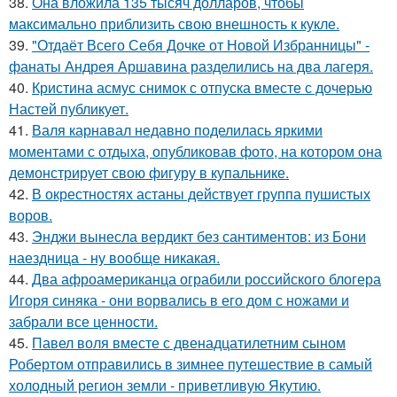
38.
Она вложила 135 тысяч долларов, чтобы
максимально приблизить свою внешность к кукле.
39.
"Отдаёт Всего Себя Дочке от Новой Избранницы" -
фанаты Андрея Аршавина разделились на два лагеря.
40.
Кристина асмус снимок с отпуска вместе с дочерью
Настей публикует.
41.
Валя карнавал недавно поделилась яркими
моментами с отдыха, опубликовав фото, на котором она
демонстрирует свою фигуру в купальнике.
42.
В окрестностях астаны действует группа пушистых
воров.
43.
Энджи вынесла вердикт без сантиментов: из Бони
наездница - ну вообще никакая.
44.
Два афроамериканца ограбили российского блогера
Игоря синяка - они ворвались в его дом с ножами и
забрали все ценности.
45.
Павел воля вместе с двенадцатилетним сыном
Робертом отправились в зимнее путешествие в самый
холодный регион земли - приветливую Якутию.