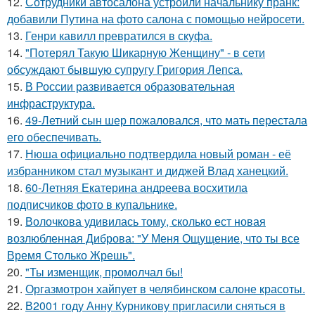
12.
Сотрудники автосалона устроили начальнику пранк:
добавили Путина на фото салона с помощью нейросети.
13.
Генри кавилл превратился в скуфа.
14.
"Потерял Такую Шикарную Женщину" - в сети
обсуждают бывшую супругу Григория Лепса.
15.
В России развивается образовательная
инфраструктура.
16.
49-Летний сын шер пожаловался, что мать перестала
его обеспечивать.
17.
Нюша официально подтвердила новый роман - её
избранником стал музыкант и диджей Влад ханецкий.
18.
60-Летняя Екатерина андреева восхитила
подписчиков фото в купальнике.
19.
Волочкова удивилась тому, сколько ест новая
возлюбленная Диброва: "У Меня Ощущение, что ты все
Время Столько Жрешь".
20.
"Ты изменщик, промолчал бы!
21.
Оргазмотрон хайпует в челябинском салоне красоты.
22.
В2001 году Анну Курникову пригласили сняться в