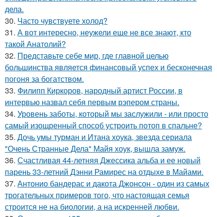
дела.
30.
Часто чувствуете холод?
31.
А вот интересно, неужели еще не все знают, кто
такой Анатолий?
32.
Представьте себе мир, где главной целью
большинства является финансовый успех и бесконечная
погоня за богатством.
33.
Филипп Киркоров, народный артист России, в
интервью назвал себя первым рэпером страны.
34.
Уровень заботы, который мы заслужили - или просто
самый изощренный способ устроить потоп в спальне?
35.
Дочь умы турман и Итана хоука, звезда сериала
"Очень Странные Дела" Майя хоук, вышла замуж.
36.
Счастливая 44-летняя Джессика альба и ее новый
парень 33-летний Дэнни Рамирес на отдыхе в Майами.
37.
Антонио бандерас и дакота Джонсон - один из самых
трогательных примеров того, что настоящая семья
строится не на биологии, а на искренней любви.