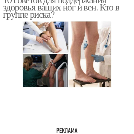
Диеты при варикозе
Меню на неделю
здоровья ваших ног и вен. Кто в
группе риска?