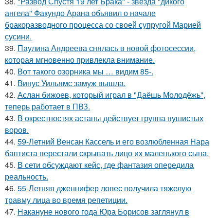
38.
"Развод Спустя 19 лет Брака" - звезда "дикого
ангела" Факундо Арана обьявил о начале
бракоразводного процесса со своей супругой Марией
сусини.
39.
Паулина Андреева снялась в новой фотосессии,
которая мгновенно привлекла внимание.
40.
Вот такого озорника мы … видим 85-.
41.
Винус Уильямс замуж вышла.
42.
Аслан бижоев, который играл в "Даёшь Молодёжь",
теперь работает в ПВЗ.
43.
В окрестностях астаны действует группа пушистых
воров.
44.
59-Летний Венсан Кассель и его возлюбленная Нара
баптиста перестали скрывать лицо их маленького сына.
45.
В сети обсуждают кейс, где фантазия опередила
реальность.
46.
55-Летняя дженнифер лопес получила тяжелую
травму лица во время репетиции.
47.
Накануне нового года Юра Борисов заглянул в