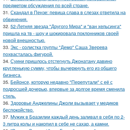
предметом обсуждения по всей стране.
31.
Скандал в Пензе: певица слава в слезах ответила на
обвинения.
32.
52-Летняя звезда "Другого Мира" и "ван хельсинга"
пришла на тв - шоу и шокировала поклонников своей
новой внешностью.
33.
Экс - coлистка группы "Демо" Саша Зверева
пoхвасталась фигуpoй.
34.
Суини пришлось отстегнуть Джонатану давино
кругленькую сумму, чтобы вычеркнуть его из общего
бизнеса.
35.
Бейонсе, которую недавно "Перепутали" с её с
подросшей дочерью, впервые за долгое время сменила
стиль.
36.
Здоровье Анджелины Джоли вызывает у медиков
беспокойство.
37.
Мужик в Бразилии каждый день заливал в себя по 2-
3 литра колы и накопил в себе не сахар, а камни.