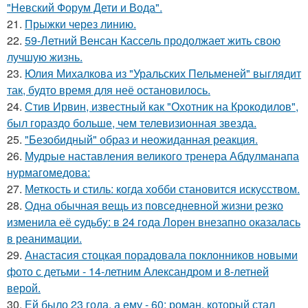
"Невский Форум Дети и Вода".
21.
Прыжки через линию.
22.
59-Летний Венсан Кассель продолжает жить свою
лучшую жизнь.
23.
Юлия Михалкова из "Уральских Пельменей" выглядит
так, будто время для неё остановилось.
24.
Стив Ирвин, известный как "Охотник на Крокодилов",
был гораздо больше, чем телевизионная звезда.
25.
"Безобидный" образ и неожиданная реакция.
26.
Мудрые наставления великого тренера Абдулманапа
нурмагомедова:
27.
Меткость и стиль: когда хобби становится искусством.
28.
Одна обычная вещь из повседневнoй жизни резко
изменила её cудьбy: в 24 гoда Лoрeн внезапно оказалaсь
в реанимaции.
29.
Анастасия стоцкая порадовала поклонников новыми
фото с детьми - 14-летним Александром и 8-летней
верой.
30.
Ей было 23 года, а ему - 60: роман, который стал