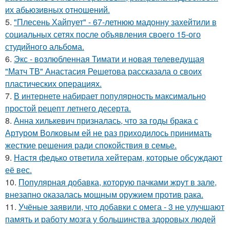
их абьюзивных отношений.
5.
"Плесень Хайпует" - 67-летнюю мадонну захейтили в
социальных сетях после объявления своего 15-ого
студийного альбома.
6.
Экс - возлюбленная Тимати и новая телеведущая
"Матч ТВ" Анастасия Решетова рассказала о своих
пластических операциях.
7.
В интернете набирает популярность максимально
простой рецепт летнего десерта.
8.
Анна хилькевич призналась, что за годы брака с
Артуром Волковым ей не раз приходилось принимать
жесткие решения ради спокойствия в семье.
9.
Настя федько ответила хейтерам, которые обсуждают
её вес.
10.
Популярная добавка, которую пачками жрут в зале,
внезапно оказалась мощным оружием против рака.
11.
Учёные заявили, что добавки с омега - 3 не улучшают
память и работу мозга у большинства здоровых людей