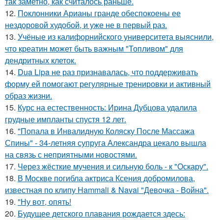
так заметно, как считалось раньше.
12.
Поклонники Арианы гранде обеспокоены ее
нездоровой худобой, и уже не в первый раз.
13.
Учёные из калифорнийского университета выяснили,
что креатин может быть важным "Топливом" для
дендритных клеток.
14.
Dua Lipa не раз признавалась, что поддерживать
форму ей помогают регулярные тренировки и активный
образ жизни.
15.
Курс на естественность: Ирина Дубцова удалила
грудные импланты спустя 12 лет.
16.
"Попала в Инвалидную Коляску После Массажа
Спины" - 34-летняя супруга Александра цекало вышла
на связь с неприятными новостями.
17.
Через жёсткие мучения и сильную боль - к "Оскару".
18.
В Москве погибла актриса Ксения добромилова,
известная по клипу Hammali & Navai "Девочка - Война".
19.
"Ну вот, опять!
20.
Будущее детского плавания рождается здесь: