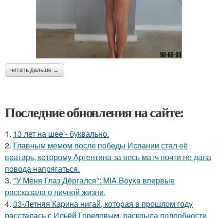
читать дальше →
Последние обновления на сайте:
1.
13 лет на шее - буквально.
2.
Главным мемом после победы Испании стал её
вратарь, которому Аргентина за весь матч почти не дала
повода напрягаться.
3.
"У Меня Глаз Дёргался": MIA Boyka впервые
рассказала о личной жизни.
4.
33-Летняя Карина нигай, которая в прошлом году
рассталась с Ильёй Гореловым, раскрыла подробности