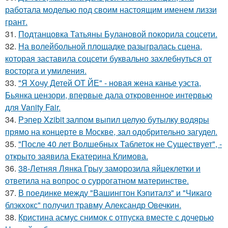
работала моделью под своим настоящим именем лиззи
грант.
31.
Подтанцовка Татьяны Булановой покорила соцсети.
32.
На волейбольной площадке разыгралась сцена,
которая заставила соцсети буквально захлебнуться от
восторга и умиления.
33.
"Я Хочу Детей ОТ ЙЕ" - новая жена канье уэста,
Бьянка цензори, впервые дала откровенное интервью
для Vanity Fair.
34.
Рэпер Xzibit залпом выпил целую бутылку водяры
прямо на концерте в Москве, зал одобрительно загудел.
35.
"После 40 лет Волшебных Таблеток не Существует", -
открыто заявила Екатерина Климова.
36.
38-Летняя Лянка Грыу заморозила яйцеклетки и
ответила на вопрос о суррогатном материнстве.
37.
В поединке между "Вашингтон Кэпиталз" и "Чикаго
блэкхокс" получил травму Александр Овечкин.
38.
Кристина асмус снимок с отпуска вместе с дочерью