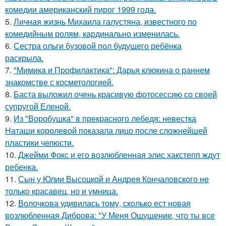
комедии американский пирог 1999 года.
5.
Личная жизнь Михаила галустяна, известного по
комедийным ролям, кардинально изменилась.
6.
Сестра ольги бузовой пол будущего ребёнка
раскрыла.
7.
"Мимика и Профилактика": Дарья клюкина о раннем
знакомстве с косметологией.
8.
Баста выложил очень красивую фотосессию со своей
супругой Еленой.
9.
Из "Воробушка" в прекрасного лебедя: невестка
Наташи королевой показала лицо после сложнейшей
пластики челюсти.
10.
Джейми Фокс и его возлюбленная элис хакстепп ждут
ребенка.
11.
Сын у Юлии Высоцкой и Андрея Кончаловского не
только красавец, но и умница.
12.
Волочкова удивилась тому, сколько ест новая
возлюбленная Диброва: "У Меня Ощущение, что ты все