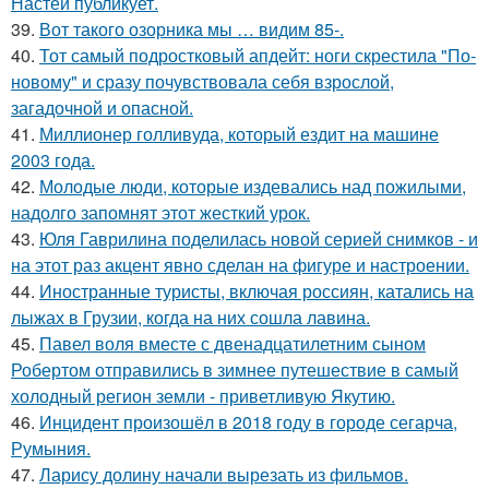
Настей публикует.
39.
Вот такого озорника мы … видим 85-.
40.
Тот самый подростковый апдейт: ноги скрестила "По-
новому" и сразу почувствовала себя взрослой,
загадочной и опасной.
41.
Миллионер голливуда, который ездит на машине
2003 года.
42.
Молодые люди, которые издевались над пожилыми,
надолго запомнят этот жесткий урок.
43.
Юля Гаврилина поделилась новой серией снимков - и
на этот раз акцент явно сделан на фигуре и настроении.
44.
Иностранные туристы, включая россиян, катались на
лыжах в Грузии, когда на них сошла лавина.
45.
Павел воля вместе с двенадцатилетним сыном
Робертом отправились в зимнее путешествие в самый
холодный регион земли - приветливую Якутию.
46.
Инцидент произошёл в 2018 году в городе сегарча,
Румыния.
47.
Ларису долину начали вырезать из фильмов.