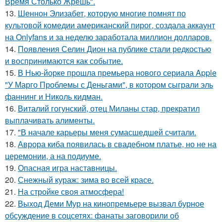
Время Столько Жрешь".
13.
Шеннон Элизабет, которую многие помнят по
культовой комедии американский пирог, создала аккаунт
на Onlyfans и за неделю заработала миллион долларов.
14.
Появления Селин Дион на публике стали редкостью
и воспринимаются как событие.
15.
В Нью-йорке прошла премьера нового сериала Apple
"У Марго Проблемы с Деньгами", в котором сыграли эль
фаннинг и Николь кидман.
16.
Виталий гогунский, отец Миланы стар, прекратил
выплачивать алименты.
17.
"В начале карьеры меня сумасшедшей считали.
18.
Аврора киба появилась в свадебном платье, но не на
церемонии, а на подиуме.
19.
Опасная игра наставницы.
20.
Снежный кураж: зима во всей красе.
21.
На стройке своя атмосфера!
22.
Выход Деми Мур на кинопремьере вызвал бурное
обсуждение в соцсетях: фанаты заговорили об