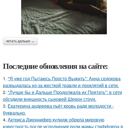
читать дальше →
Последние обновления на сайте:
1.
"Я уже год Пытаюсь Просто Выжить": Анна седокова
разрыдалась из-за жесткой травли и проклятий в сети.
2.
"Лучше бы и Дальше Продолжала их Прятать": в сети
обсудили внешность сыновей Шерон стоун.
3.
Екатерина андреева пьёт кровь ради молодости -
буквально.
4.
Актриса Дженнифер кулидж обрела мировую
известность после исполнения роли мамы стиффлера в