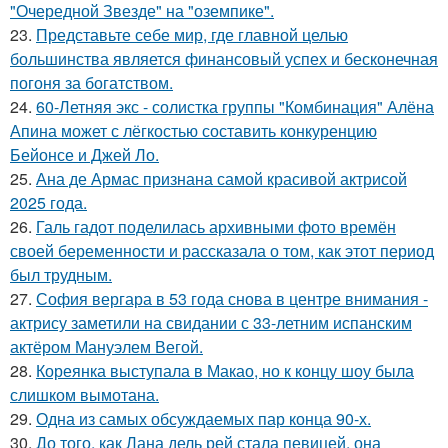
"Очередной Звезде" на "оземпике".
23.
Представьте себе мир, где главной целью
большинства является финансовый успех и бесконечная
погоня за богатством.
24.
60-Летняя экс - солистка группы "Комбинация" Алёна
Апина может с лёгкостью составить конкуренцию
Бейонсе и Джей Ло.
25.
Ана де Армас признана самой красивой актрисой
2025 года.
26.
Галь гадот поделилась архивными фото времён
своей беременности и рассказала о том, как этот период
был трудным.
27.
София вергара в 53 года снова в центре внимания -
актрису заметили на свидании с 33-летним испанским
актёром Мануэлем Вегой.
28.
Кореянка выступала в Макао, но к концу шоу была
слишком вымотана.
29.
Одна из самых обсуждаемых пар конца 90-х.
30.
До того, как Лана дель рей стала певицей, она