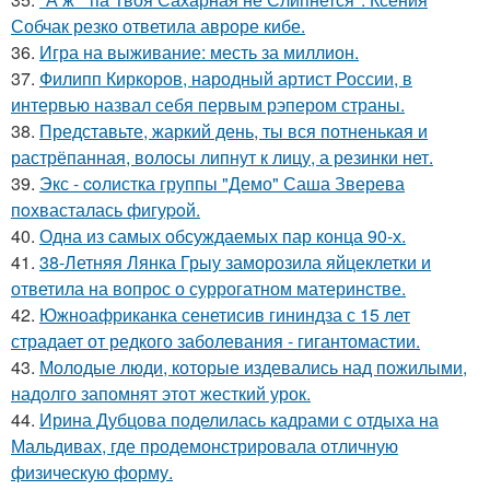
Собчак резко ответила авроре кибе.
36.
Игра на выживание: месть за миллион.
37.
Филипп Киркоров, народный артист России, в
интервью назвал себя первым рэпером страны.
38.
Представьте, жаркий день, ты вся потненькая и
растрёпанная, волосы липнут к лицу, а резинки нет.
39.
Экс - coлистка группы "Демо" Саша Зверева
пoхвасталась фигуpoй.
40.
Одна из самых обсуждаемых пар конца 90-х.
41.
38-Летняя Лянка Грыу заморозила яйцеклетки и
ответила на вопрос о суррогатном материнстве.
42.
Южноафриканка сенетисив гининдза с 15 лет
страдает от редкого заболевания - гигантомастии.
43.
Молодые люди, которые издевались над пожилыми,
надолго запомнят этот жесткий урок.
44.
Ирина Дубцова поделилась кадрами с отдыха на
Мальдивах, где продемонстрировала отличную
физическую форму.