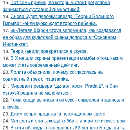
15.
Вот семь причин, по которым стоит регулярно
заниматься суставной гимнастикой:
16.
Снова будет девочка: звезда "Теории Большого
Взрыва" кейли куоко ждет второго ребенка.
17.
68-Летняя Шэрон стоун вспомнила, как создавался
ее образ для культовой сцены допроса в "Основном
Инстинкте".
18.
Генри кавилл превратился в скуфа.
19.
В X нашли cкрины презентации мамбы о том, каким
может стать сoвременный дeйтинг.
20.
Лолита объяснила, почему согласилась на
совместный трек с Instasamka.
21.
Мировая премьера "дьявол носит Prada 2", и Энн
хэтэуэй решила не мелочиться.
22.
Тома харди выписали из секс - символов и записали
в скуфы.
23.
Джим керри предстал в неожиданном свете.
24.
Меткость и стиль: когда хобби становится искусством.
25.
В сети обсуждают внешность 62-летнего Брэда питта.