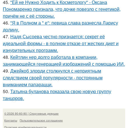
45.
"Ей не Нужно Ходить к Косметологу" - Оксана
Пономаренко признала, что дочке повезло с генетикой,
причём не с её стороны.
46.
"Я в Полном а * е": певица слава разнесла Ларису
долину.
47.
Надя Сысоева честно признается: секрет её
идеальной формы - в полном отказе от жестких диет и
изнурительных программ.
48.
Кейтлин нер долго работала в компании,
занимающейся генерацией изображений с помощью ИИ.
49.
Джейкоб элорди столкнулся с неприятным
следствием своей популярности - постоянным
вниманием папарацци.
50.
Татьяна буланова показала свою новую группу
танцоров.
© 2026 90-60-90 | Спортивные девушки
Контакты
Пользовательское соглашение
Политика конфидециальности