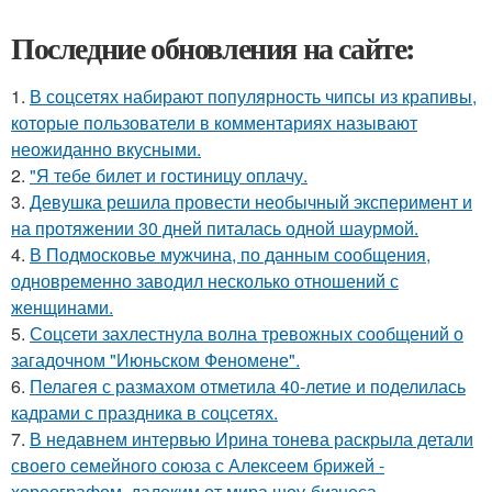
Последние обновления на сайте:
1.
В соцсетях набирают популярность чипсы из крапивы,
которые пользователи в комментариях называют
неожиданно вкусными.
2.
"Я тебе билет и гостиницу оплачу.
3.
Девушка решила провести необычный эксперимент и
на протяжении 30 дней питалась одной шаурмой.
4.
В Подмосковье мужчина, по данным сообщения,
одновременно заводил несколько отношений с
женщинами.
5.
Соцсети захлестнула волна тревожных сообщений о
загадочном "Июньском Феномене".
6.
Пелагея с размахом отметила 40-летие и поделилась
кадрами с праздника в соцсетях.
7.
В недавнем интервью Ирина тонева раскрыла детали
своего семейного союза с Алексеем брижей -
хореографом, далеким от мира шоу-бизнеса.