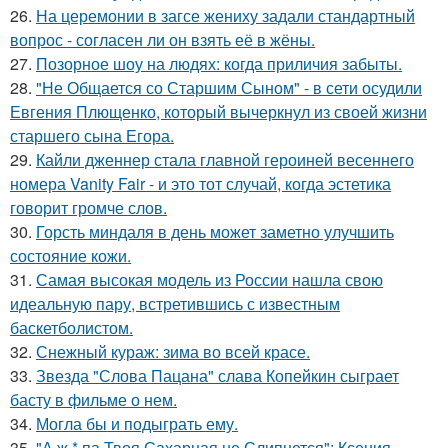
26.
На церемонии в загсе жениху задали стандартный
вопрос - согласен ли он взять её в жёны.
27.
Позорное шоу на людях: когда приличия забыты.
28.
"Не Общается со Старшим Сыном" - в сети осудили
Евгения Плющенко, который вычеркнул из своей жизни
старшего сына Егора.
29.
Кайли дженнер стала главной героиней весеннего
номера Vanity Fair - и это тот случай, когда эстетика
говорит громче слов.
30.
Горсть миндаля в день может заметно улучшить
состояние кожи.
31.
Самая высокая модель из России нашла свою
идеальную пару, встретившись с известным
баскетболистом.
32.
Снежный кураж: зима во всей красе.
33.
Звезда "Слова Пацана" слава Копейкин сыграет
басту в фильме о нем.
34.
Могла бы и подыграть ему.
35.
"А ж * па Твоя Сахарная не Слипнется": Ксения