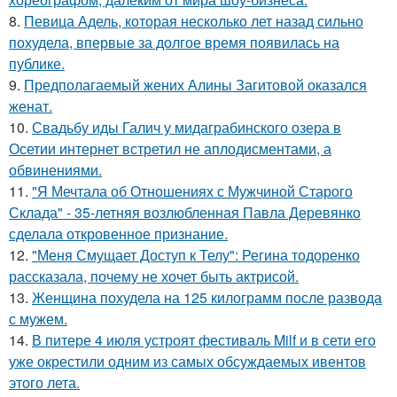
8.
Певица Адель, которая несколько лет назад сильно
похудела, впервые за долгое время появилась на
публике.
9.
Предполагаемый жених Алины Загитовой оказался
женат.
10.
Свадьбу иды Галич у мидаграбинского озера в
Осетии интернет встретил не аплодисментами, а
обвинениями.
11.
"Я Мечтала об Отношениях с Мужчиной Старого
Склада" - 35-летняя возлюбленная Павла Деревянко
сделала откровенное признание.
12.
"Меня Смущает Доступ к Телу": Регина тодоренко
рассказала, почему не хочет быть актрисой.
13.
Женщина похудела на 125 килограмм после развода
с мужем.
14.
В питере 4 июля устроят фестиваль Milf и в сети его
уже окрестили одним из самых обсуждаемых ивентов
этого лета.