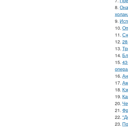
7.
Пре
8.
Она
холан
9.
Исп
10.
Оп
11.
Сн
12.
28
13.
Тр
14.
Бл
15.
43
опера
16.
Ан
17.
Ам
18.
Кэ
19.
Ка
20.
Че
21.
Фр
22.
"Д
23.
По