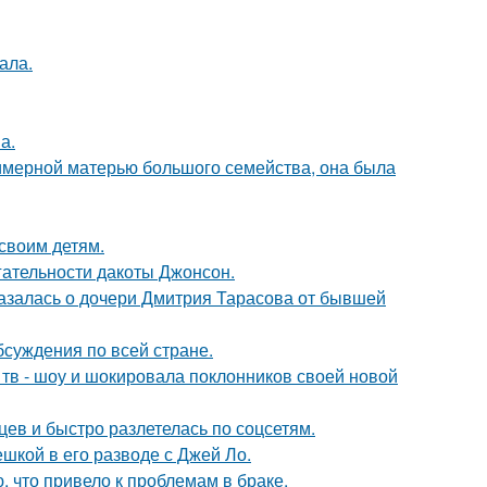
ала.
а.
римерной матерью большого семейства, она была
своим детям.
гательности дакоты Джонсон.
казалась о дочери Дмитрия Тарасова от бывшей
обсуждения по всей стране.
а тв - шоу и шокировала поклонников своей новой
ев и быстро разлетелась по соцсетям.
шкой в его разводе с Джей Ло.
 что привело к проблемам в браке.