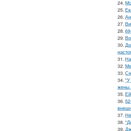
24.
Мо
25.
Ек
26.
Ан
27.
Ви
28.
69
29.
Во
30.
До
насто
31.
На
32.
Ме
33.
Сн
34.
"У
жены.
35.
Ей
36.
52
внешн
37.
Не
38.
"Д
39.
Дж