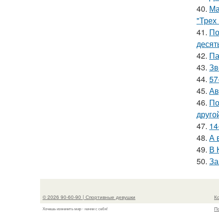
40.
Ма
"Трех
41.
По
десять
42.
Па
43.
Зв
44.
57
45.
Ав
46.
По
друго
47.
14
48.
А 
49.
В 
50.
За
© 2026 90-60-90 | Спортивные девушки
К
П
Хочешь изменить мир - начни с себя!