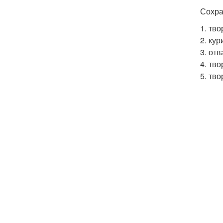
Сохра
1. тв
2. ку
3. от
4. тв
5. тв