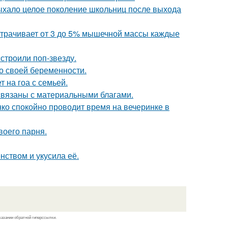
дыхало целое поколение школьниц после выхода
 утрачивает от 3 до 5% мышечной массы каждые
строили поп-звезду.
о своей беременности.
 на гоа с семьей.
 связаны с материальными благами.
енко спокойно проводит время на вечеринке в
воего парня.
нством и укусила её.
казании обратной гиперссылки.