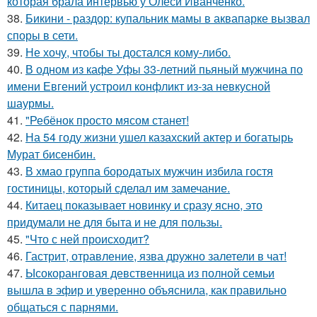
которая брала интервью у Олеси Иванченко.
38.
Бикини - раздор: купальник мамы в аквапарке вызвал
споры в сети.
39.
Не хочу, чтобы ты достался кому-либо.
40.
В одном из кафе Уфы 33-летний пьяный мужчина по
имени Евгений устроил конфликт из-за невкусной
шаурмы.
41.
"Ребёнок просто мясом станет!
42.
На 54 году жизни ушел казахский актер и богатырь
Мурат бисенбин.
43.
В хмао группа бородатых мужчин избила гостя
гостиницы, который сделал им замечание.
44.
Китаец показывает новинку и сразу ясно, это
придумали не для быта и не для пользы.
45.
"Что с ней происходит?
46.
Гастрит, отравление, язва дружно залетели в чат!
47.
Ысокоранговая девственница из полной семьи
вышла в эфир и уверенно объяснила, как правильно
общаться с парнями.