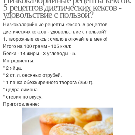
Белковые кексы
5 рецептов диетических кексов -
продукты
удовольствие с пользой?
Низкокалорийные рецепты кексов. 5 рецептов
Низкокалорийные
диетических кексов - удовольствие с пользой?
Овощные кексы
сладости
1. творожные кексы: смело включайте в меню!
Итого на 100 грамм - 105 ккал:
Белки - 14 жиры - 3 углеводы - 5.
Ингредиенты:
Низкокалорийные
* 2 яйца.
салаты
* 2 ст. л. овсяных отрубей.
* 1 пачка обезжиренного творога (250 г).
* цедра лимона.
* стевия по вкусу.
Приготовление: