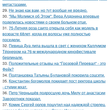
метастазами.
29.
Не знаю как вам, но тут вообще не вредно.
30.
"Мы Молимся об Этом": Вера Алдонина впервые
поделилась новостями о своем больном отце.
31.
75-Летняя роза саито открыла себя как модель в
возрасте 68лет, когда ее волосы уже полностью
поседели.
32.
Певица Дуа липа вышла в свет с женихом Каллумом
Тёрнером на 76-м международном кинофестивале
берлинале.
33.
Положительные отзывы на "Грозовой Перевал" - это
Фейк?
34.
Подтанцовка Татьяны Булановой покорила соцсети.
35.
Константин богомолов покидает пост ректора школы
- студии мхат.
36.
Петр Чернышёв подросшую дочь Милу от анастасии
Заворотнюк показал.
37.
Комик Сергей орлов пошутил над надеждой стрелец,