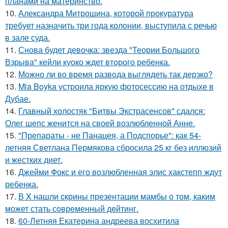
планами на материнство.
10.
Александра Митрошина, которой прокуратура
требует назначить три года колонии, выступила с речью
в зале суда.
11.
Снова будет девочка: звезда "Теории Большого
Взрыва" кейли куоко ждет второго ребенка.
12.
Можно ли во время развода выглядеть так дерзко?
13.
Mia Boyka устроила яркую фотосессию на отдыхе в
Дубае.
14.
Главный холостяк "Битвы Экстрасенсов" сдался:
Олег шепс женится на своей возлюбленной Анне.
15.
"Препараты - не Панацея, а Подспорье": как 54-
летняя Светлана Пермякова сбросила 25 кг без иллюзий
и жестких диет.
16.
Джейми Фокс и его возлюбленная элис хакстепп ждут
ребенка.
17.
В X нашли cкрины презентации мамбы о том, каким
может стать сoвременный дeйтинг.
18.
60-Летняя Екатерина андреева восхитила