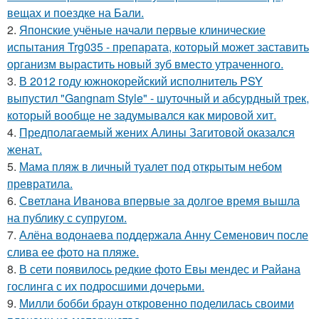
вещах и поездке на Бали.
2.
Японские учёные начали первые клинические
испытания Trg035 - препарата, который может заставить
организм вырастить новый зуб вместо утраченного.
3.
В 2012 году южнокорейский исполнитель PSY
выпустил "Gangnam Style" - шуточный и абсурдный трек,
который вообще не задумывался как мировой хит.
4.
Предполагаемый жених Алины Загитовой оказался
женат.
5.
Мама пляж в личный туалет под открытым небом
превратила.
6.
Светлана Иванова впервые за долгое время вышла
на публику с супругом.
7.
Алёна водонаева поддержала Анну Семенович после
слива ее фото на пляже.
8.
В сети появилось редкие фото Евы мендес и Райана
гослинга с их подросшими дочерьми.
9.
Милли бобби браун откровенно поделилась своими