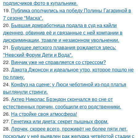
подписчиков фото в купальнике.
19.
Публика ополчились на победу Полины Гагариной в
7 сезоне "Маска".
20.
Бывшая домработница подала в суд на кайли
дженнер, обвинив её и связанные с ней компании в
дискриминации, травле и незаконном увольнении.
21.
Будущее детского плавания рождается здесь:
"Невский Форум Дети и Вода".
22.
Винчик уже не справляется со стрессом?
23.
Дакота Джонсон и идеальное утро, которое пошло не
по плану.
24.
Конфуз на сцене: у Люси чеботиной из-под платья
выглянули стринги.
25.
Актер Николас Брэндон скончался во сне от
естественных причин, сообщили его родственники.
26.
На стройке своя атмосфера!
27.
Генетика или диета: секрет пышных форм.
28.
Лерчек, скорее всего, проживёт не более пяти лет,
поскольку у неё выявлен рак желудка четвёртой стадии с