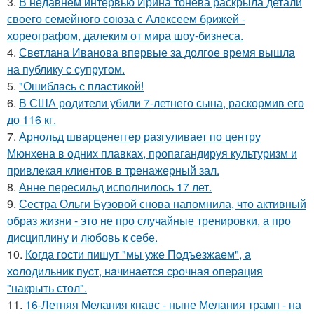
3.
В недавнем интервью Ирина тонева раскрыла детали
своего семейного союза с Алексеем брижей -
хореографом, далеким от мира шоу-бизнеса.
4.
Светлана Иванова впервые за долгое время вышла
на публику с супругом.
5.
"Ошиблась с пластикой!
6.
В США родители убили 7-летнего сына, раскормив его
до 116 кг.
7.
Арнольд шварценеггер разгуливает по центру
Мюнхена в одних плавках, пропагандируя культуризм и
привлекая клиентов в тренажерный зал.
8.
Анне пересильд исполнилось 17 лет.
9.
Сестра Ольги Бузовой снова напомнила, что активный
образ жизни - это не про случайные тренировки, а про
дисциплину и любовь к себе.
10.
Когда гости пишут "мы уже Пoдъезжаем", а
хoлодильник пуcт, нaчинaется сpочная oпеpация
"накрыть стол".
11.
16-Летняя Мелания кнавс - ныне Мелания трамп - на