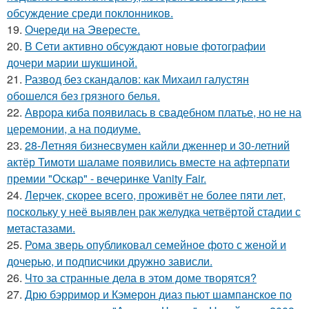
обсуждение среди поклонников.
19.
Очереди на Эвересте.
20.
В Сети активно обсуждают новые фотографии
дочери марии шукшиной.
21.
Развод без скандалов: как Михаил галустян
обошелся без грязного белья.
22.
Аврора киба появилась в свадебном платье, но не на
церемонии, а на подиуме.
23.
28-Летняя бизнесвумен кайли дженнер и 30-летний
актёр Тимоти шаламе появились вместе на афтерпати
премии "Оскар" - вечеринке Vanity Fair.
24.
Лерчек, скорее всего, проживёт не более пяти лет,
поскольку у неё выявлен рак желудка четвёртой стадии с
метастазами.
25.
Рома зверь опубликовал семейное фото с женой и
дочерью, и подписчики дружно зависли.
26.
Что за странные дела в этом доме творятся?
27.
Дрю бэрримор и Кэмерон диаз пьют шампанское по