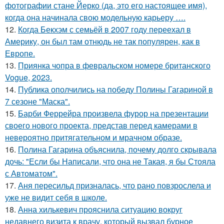
фотографии стане Йерко (да, это его настоящее имя),
когда она начинала свою модельную карьеру ….
12.
Когда Бекхэм с семьёй в 2007 году переехал в
Америку, он был там отнюдь не так популярен, как в
Европе.
13.
Приянка чопра в февральском номере британского
Vogue, 2023.
14.
Публика ополчились на победу Полины Гагариной в
7 сезоне "Маска".
15.
Барби Феррейра произвела фурор на презентации
своего нового проекта, представ перед камерами в
невероятно притягательном и мрачном образе.
16.
Полина Гагарина объяснила, почему долго скрывала
дочь: "Если бы Написали, что она не Такая, я бы Стояла
с Автоматом".
17.
Аня пересильд призналась, что рано повзрослела и
уже не видит себя в школе.
18.
Анна хилькевич прояснила ситуацию вокруг
недавнего визита к врачу, который вызвал бурное