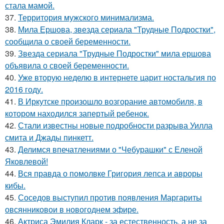
стала мамой.
37.
Территория мужского минимализма.
38.
Мила Ершова, звезда сериала "Трудные Подростки",
сообщила о своей беременности.
39.
Звезда сериала "Трудные Подростки" мила ершова
объявила о своей беременности.
40.
Уже вторую неделю в интернете царит ностальгия по
2016 году.
41.
В Иркутске произошло возгорание автомобиля, в
котором находился запертый ребенок.
42.
Стали известны новые подробности разрыва Уилла
смита и Джады пинкетт.
43.
Делимся впечатлениями о "Чебурашки" с Еленой
Яковлевой!
44.
Вся правда о помолвке Григория лепса и авроры
кибы.
45.
Соседов выступил против появления Маргариты
овсянниковои в новогоднем эфире.
46.
Актриса Эмилия Кларк - за естественность, а не за