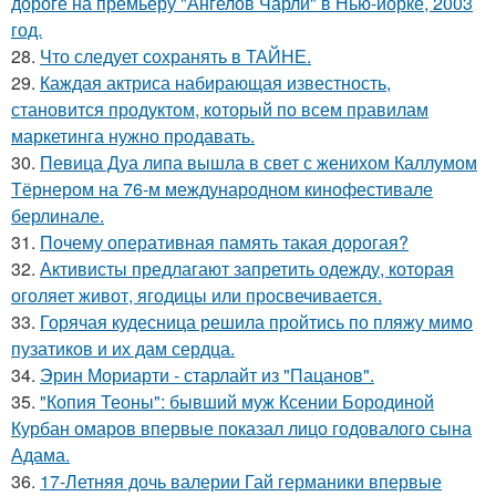
дороге на премьеру "Ангелов Чарли" в Нью-йорке, 2003
год.
28.
Что следует сохранять в ТАЙНЕ.
29.
Каждая актриса набирающая известность,
становится продуктом, который по всем правилам
маркетинга нужно продавать.
30.
Певица Дуа липа вышла в свет с женихом Каллумом
Тёрнером на 76-м международном кинофестивале
берлинале.
31.
Почему оперативная память такая дорогая?
32.
Активисты предлагают запретить одежду, которая
оголяет живот, ягодицы или просвечивается.
33.
Горячая кудесница решила пройтись по пляжу мимо
пузатиков и их дам сердца.
34.
Эрин Мориарти - старлайт из "Пацанов".
35.
"Копия Теоны": бывший муж Ксении Бородиной
Курбан омаров впервые показал лицо годовалого сына
Адама.
36.
17-Летняя дочь валерии Гай германики впервые