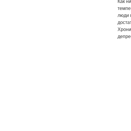
Как н
темпе
люди 
доста
Хрони
депре