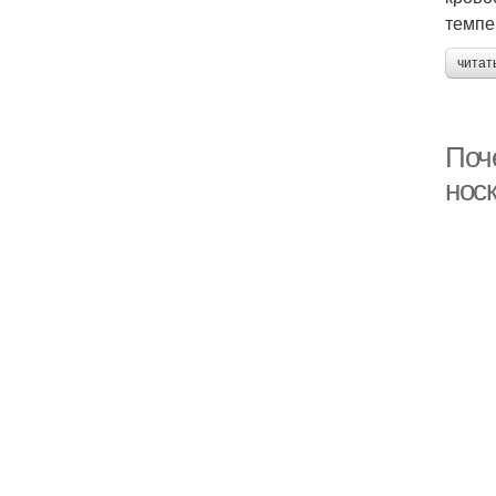
темпе
читат
Поче
носк