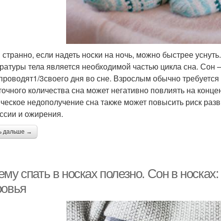
и странно, если надеть носки на ночь, можно быстрее уснуть
ратуры тела является необходимой частью цикла сна. Сон —
проводят1/3своего дня во сне. Взрослым обычно требуется о
точного количества сна может негативно повлиять на конце
ческое недополучение сна также может повысить риск разв
ссии и ожирения.
ь дальше →
ему спать в носках полезно. Сон в носка
ровья