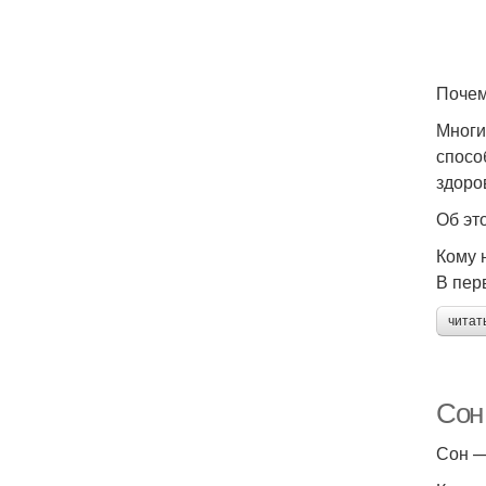
Почем
Многи
спосо
здоро
Об эт
Кому 
В пер
читат
Сон 
Сон —