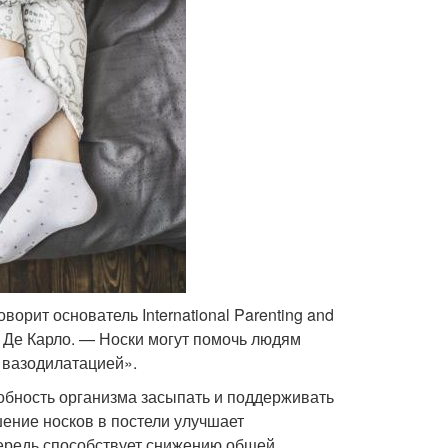
орит основатель International Parenting and
Мар Де Карло. — Носки могут помочь людям
 вазодилатацией».
собность организма засыпать и поддерживать
шение носков в постели улучшает
чередь способствует снижению общей