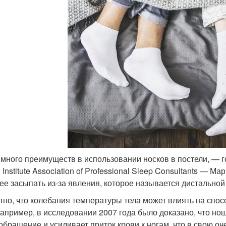
 много преимуществ в использовании носков в постели, — гов
 Institute Association of Professional Sleep Consultants — 
ее засыпать из-за явления, которое называется дистальной
тно, что колебания температуры тела может влиять на спо
Например, в исследовании 2007 года было доказано, что но
обращение и усиливает приток крови к ногам, что в свою о