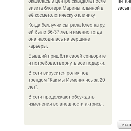
питан
оказалась в центре скандала после
засып
визита блогера Марины ильиной в
её косметологическую клинику.
Когда беллуччи сыграла Клеопатру,
ей было 36-37 лет, и именно тогда
она находилась на вершине
карьеры.
Бывший пришёл к своей сеньорите
и потребовал вернуть все подарки.
В сети вирусится ролик под
трендом "Как мы Изменились за 20
лет".
В сети продолжают обсуждать
изменения во внешности актрисы.
читат