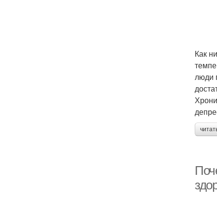
Как н
темпе
люди 
доста
Хрони
депре
читат
Поч
здо