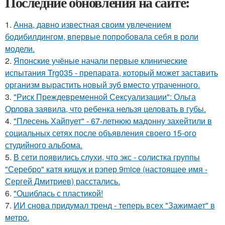
Последние обновления на сайте:
1.
Анна, давно известная своим увлечением
бодибилдингом, впервые попробовала себя в роли
модели.
2.
Японские учёные начали первые клинические
испытания Trg035 - препарата, который может заставить
организм вырастить новый зуб вместо утраченного.
3.
"Риск Преждевременной Сексуализации": Ольга
Орлова заявила, что ребенка нельзя целовать в губы.
4.
"Плесень Хайпует" - 67-летнюю мадонну захейтили в
социальных сетях после объявления своего 15-ого
студийного альбома.
5.
В сети появились слухи, что экс - солистка группы
"Серебро" катя кищук и рэпер 9mice (настоящее имя -
Сергей Дмитриев) расстались.
6.
"Ошиблась с пластикой!
7.
ИИ снова придумал тренд - теперь всех "Зажимает" в
метро.