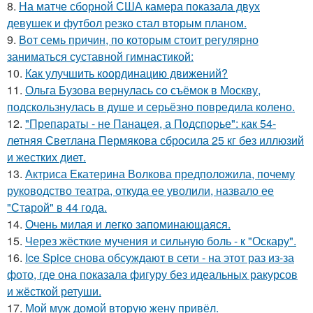
8.
На матче сборной США камера показала двух
девушек и футбол резко стал вторым планом.
9.
Вот семь причин, по которым стоит регулярно
заниматься суставной гимнастикой:
10.
Как улучшить координацию движений?
11.
Ольга Бузова вернулась со съёмок в Москву,
подскользнулась в душе и серьёзно повредила колено.
12.
"Препараты - не Панацея, а Подспорье": как 54-
летняя Светлана Пермякова сбросила 25 кг без иллюзий
и жестких диет.
13.
Актриса Екатерина Волкова предположила, почему
руководство театра, откуда ее уволили, назвало ее
"Старой" в 44 года.
14.
Очень милая и легко запоминающаяся.
15.
Через жёсткие мучения и сильную боль - к "Оскару".
16.
Ice Spice снова обсуждают в сети - на этот раз из-за
фото, где она показала фигуру без идеальных ракурсов
и жёсткой ретуши.
17.
Мой муж домой вторую жену привёл.