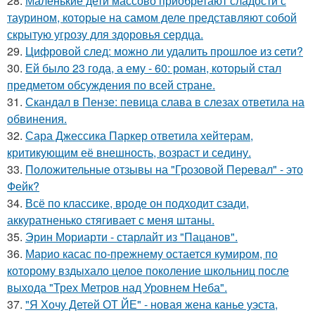
28.
Маленькие дети массово приобретают сладости с
таурином, которые на самом деле представляют собой
скрытую угрозу для здоровья сердца.
29.
Цифровой след: можно ли удалить прошлое из сети?
30.
Ей было 23 года, а ему - 60: роман, который стал
предметом обсуждения по всей стране.
31.
Скандал в Пензе: певица слава в слезах ответила на
обвинения.
32.
Сара Джессика Паркер ответила хейтерам,
критикующим её внешность, возраст и седину.
33.
Положительные отзывы на "Грозовой Перевал" - это
Фейк?
34.
Всё по классике, вроде он подходит сзади,
аккуратненько стягивает с меня штаны.
35.
Эрин Мориарти - старлайт из "Пацанов".
36.
Марио касас по-прежнему остается кумиром, по
которому вздыхало целое поколение школьниц после
выхода "Трех Метров над Уровнем Неба".
37.
"Я Хочу Детей ОТ ЙЕ" - новая жена канье уэста,