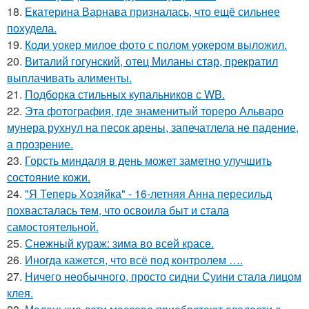
18.
Екатерина Варнава призналась, что ещё сильнее
похудела.
19.
Коди уокер милое фото с полом уокером выложил.
20.
Виталий гогунский, отец Миланы стар, прекратил
выплачивать алименты.
21.
Подборка стильных купальников с WB.
22.
Эта фотография, где знаменитый тореро Альваро
мунера рухнул на песок арены, запечатлела не падение,
а прозрение.
23.
Горсть миндаля в день может заметно улучшить
состояние кожи.
24.
"Я Теперь Хозяйка" - 16-летняя Анна пересильд
похвасталась тем, что освоила быт и стала
самостоятельной.
25.
Снежный кураж: зима во всей красе.
26.
Иногда кажется, что всё под контролем ….
27.
Ничего необычного, просто сидни Суини стала лицом
клея.