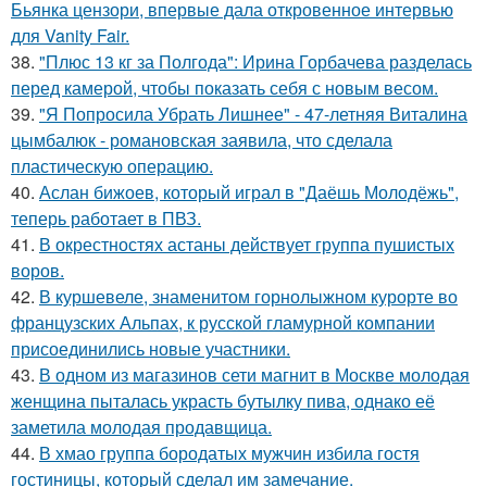
Бьянка цензори, впервые дала откровенное интервью
для Vanity Fair.
38.
"Плюс 13 кг за Полгода": Ирина Горбачева разделась
перед камерой, чтобы показать себя с новым весом.
39.
"Я Попросила Убрать Лишнее" - 47-летняя Виталина
цымбалюк - романовская заявила, что сделала
пластическую операцию.
40.
Аслан бижоев, который играл в "Даёшь Молодёжь",
теперь работает в ПВЗ.
41.
В окрестностях астаны действует группа пушистых
воров.
42.
В куршевеле, знаменитом горнолыжном курорте во
французских Альпах, к русской гламурной компании
присоединились новые участники.
43.
В одном из магазинов сети магнит в Москве молодая
женщина пыталась украсть бутылку пива, однако её
заметила молодая продавщица.
44.
В хмао группа бородатых мужчин избила гостя
гостиницы, который сделал им замечание.