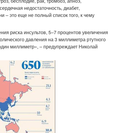
оз, бесплодие, рак, тромбоз, апноэ,
сердечная недостаточность, диабет,
 – это еще не полный список того, к чему
ния риска инсультов, 5–7 процентов увеличения
олического давления на 3 миллиметра ртутного
а один миллиметр», – предупреждает Николай