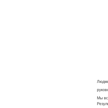
Людми
руков
Мы вс
Резул