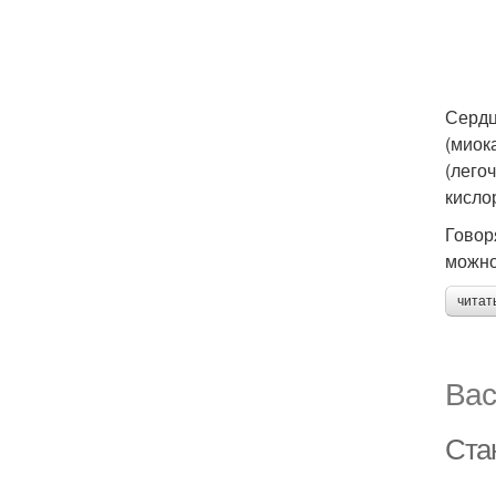
Сердц
(миок
(лего
кисло
Говор
можно
читат
Вас
Ста