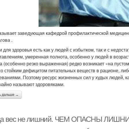
азывает заведующая кафедрой профилактической медицины
гова .
и для здоровья есть как у людей с избытком, так и с недос
тавлениям, умеренная полнота, особенно у людей в возраст
а (особенно резко выраженная) редко возникает «на пустом
со стойким дефицитом питательных веществ в рационе, ли
еваниями. Поэтому ресурс жизненных сил у худых людей, ка
чайно называют здоровяками.
ь дальше →
да вес не лишний. ЧЕМ ОПАСНЫ ЛИШ