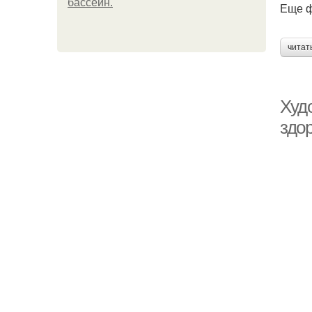
бассейн.
Еще 
читат
Худ
здо