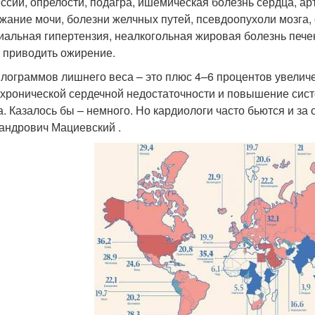
ссии, опрелости, подагра, ишемическая болезнь сердца, артр
жание мочи, болезни желчных путей, псевдоопухоли мозга, 
иальная гипертензия, неалкогольная жировая болезнь печени
 приводить ожирение.
илограммов лишнего веса – это плюс 4–6 процентов увеличе
 хронической сердечной недостаточности и повышение сист
а. Казалось бы – немного. Но кардиологи часто бьются и з
андрович Мациевский .