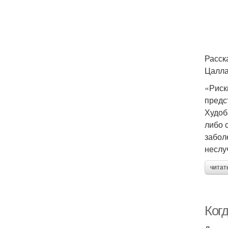
Расск
Цалла
«Риск
предс
Худоб
либо 
забол
неслу
читат
Ког