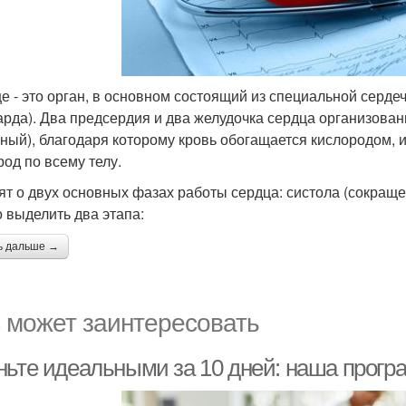
е - это орган, в основном состоящий из специальной серд
арда). Два предсердия и два желудочка сердца организова
чный), благодаря которому кровь обогащается кислородом, 
род по всему телу.
ят о двух основных фазах работы сердца: систола (сокраще
 выделить два этапа:
ь дальше →
 может заинтересовать
ньте идеальными за 10 дней: наша прогр