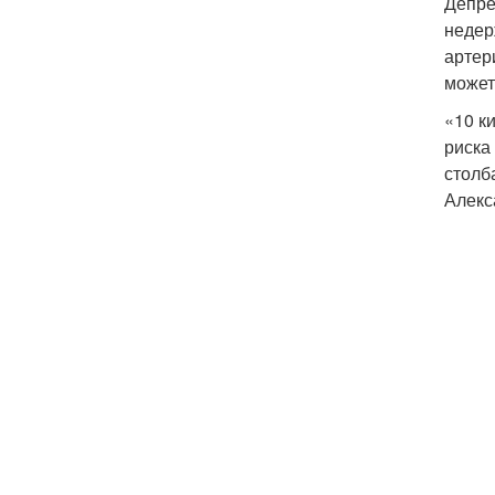
Депре
недер
артер
может
«10 к
риска
столб
Алекс