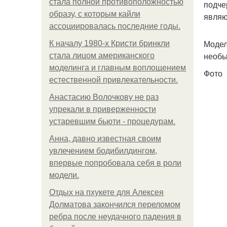
стала полной противоположностью
подче
образу, с которым кайли
являю
ассоциировалась последние годы.
Модел
К началу 1980-х Кристи бринкли
необы
стала лицом американского
моделинга и главным воплощением
Фото
естественной привлекательности.
Анастасию Волочкову не раз
упрекали в приверженности
устаревшим бьюти - процедурам.
Анна, давно известная своим
увлечением бодибилдингом,
впервые попробовала себя в роли
модели.
Отдых на пхукете для Алексея
Долматова закончился переломом
ребра после неудачного падения в