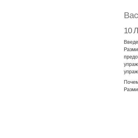
Вас
10 
Введ
Разми
предо
упраж
упраж
Почем
Разми