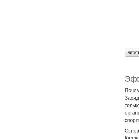
читат
Эфф
Почем
Заряд
тольк
орган
спорт
Основ
Карди