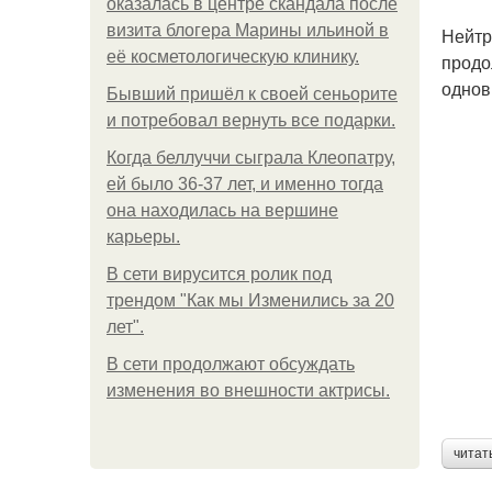
оказалась в центре скандала после
визита блогера Марины ильиной в
Нейтр
её косметологическую клинику.
продо
однов
Бывший пришёл к своей сеньорите
и потребовал вернуть все подарки.
Когда беллуччи сыграла Клеопатру,
ей было 36-37 лет, и именно тогда
она находилась на вершине
карьеры.
В сети вирусится ролик под
трендом "Как мы Изменились за 20
лет".
В сети продолжают обсуждать
изменения во внешности актрисы.
читат