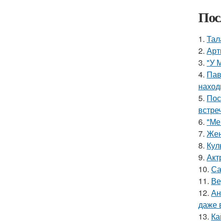
Пос
1.
Тал
2.
Арт
3.
"У 
4.
Пав
наход
5.
Пос
встреч
6.
"Ме
7.
Жен
8.
Кул
9.
Акт
10.
Са
11.
Ве
12.
Ан
даже 
13.
Ка