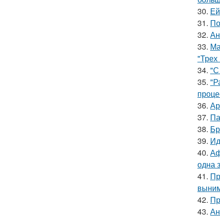
30.
Ей
31.
По
32.
Ан
33.
Ма
"Трех
34.
"С
35.
"Р
проце
36.
Ар
37.
Па
38.
Бр
39.
Ид
40.
Аф
одна 
41.
Пр
выним
42.
Пр
43.
Ан