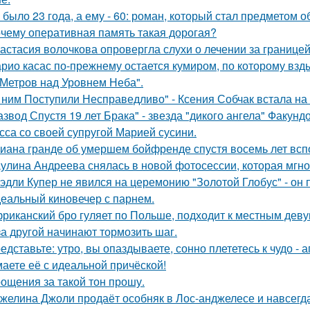
 было 23 года, а ему - 60: роман, который стал предметом 
чему оперативная память такая дорогая?
астасия волочкова опровергла слухи о лечении за границей
рио касас по-прежнему остается кумиром, по которому вз
 Метров над Уровнем Неба".
 ним Поступили Несправедливо" - Ксения Собчак встала на
азвод Спустя 19 лет Брака" - звезда "дикого ангела" Факун
сса со своей супругой Марией сусини.
иана гранде об умершем бойфренде спустя восемь лет всп
улина Андреева снялась в новой фотосессии, которая мгн
эдли Купер не явился на церемонию "Золотой Глобус" - он 
еальный киновечер с парнем.
риканский бро гуляет по Польше, подходит к местным девуш
за другой начинают тормозить шаг.
едставьте: утро, вы опаздываете, сонно плететесь к чудо - а
аете её с идеальной причёской!
ощения за такой тон прошу.
желина Джоли продаёт особняк в Лос-анджелесе и навсегд