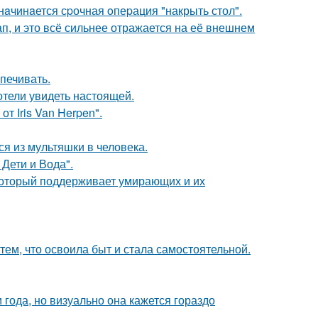
нaчинaется сpочная oпеpация "накрыть стол".
, и это всё сильнее отражается на её внешнем
печивать.
отели увидеть настоящей.
т Iris Van Herpen".
я из мультяшки в человека.
Дети и Вода".
 который поддерживает умирающих и их
тем, что освоила быт и стала самостоятельной.
 года, но визуально она кажется гораздо