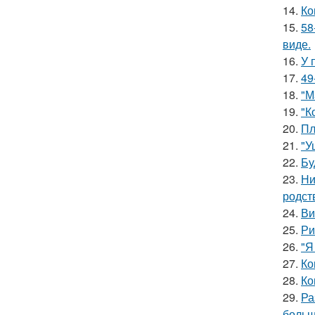
14.
Ко
15.
58
виде.
16.
У 
17.
49
18.
"М
19.
"К
20.
Пл
21.
"У
22.
Бу
23.
Ни
родст
24.
Ви
25.
Ри
26.
"Я
27.
Ко
28.
Ко
29.
Ра
больш