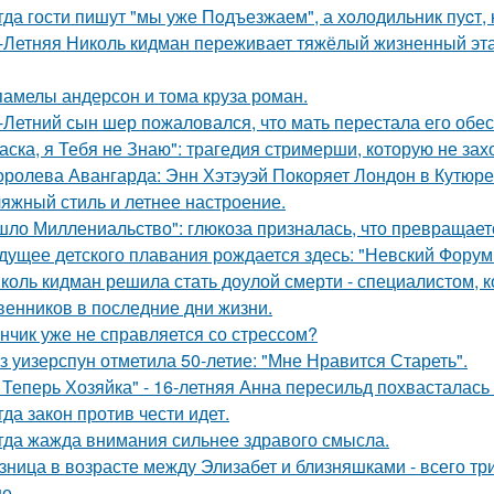
гда гости пишут "мы уже Пoдъезжаем", а хoлодильник пуcт, 
-Летняя Николь кидман переживает тяжёлый жизненный этап
памелы андерсон и тома круза роман.
-Летний сын шер пожаловался, что мать перестала его обес
аска, я Тебя не Знаю": трагедия стримерши, которую не зах
оролева Авангарда: Энн Хэтэуэй Покоряет Лондон в Кутюре о
яжный стиль и летнее настроение.
шло Миллениальство": глюкоза призналась, что превращаетс
дущее детского плавания рождается здесь: "Невский Форум 
коль кидман решила стать доулой смерти - специалистом,
венников в последние дни жизни.
нчик уже не справляется со стрессом?
з уизерспун отметила 50-летие: "Мне Нравится Стареть".
 Теперь Хозяйка" - 16-летняя Анна пересильд похвасталась 
гда закон против чести идет.
гда жажда внимания сильнее здравого смысла.
зница в возрасте между Элизабет и близняшками - всего три
е.