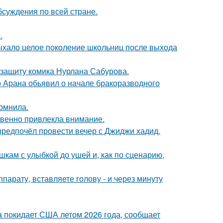
обсуждения по всей стране.
.
дыхало целое поколение школьниц после выхода
 защиту комика Нурлана Сабурова.
до Арана обьявил о начале бракоразводного
омнила.
овенно привлекла внимание.
предпочёл провести вечер с Джиджи хадид.
кам с улыбкой до ушей и, как по сценарию,
ппарату, вставляете голову - и через минуту
а покидает США летом 2026 года, сообщает