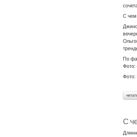
сочет
С чем
Джинс
вечер
Ольго
тренд
По ф
Фото: 
Фото: 
читат
С ч
Длинн