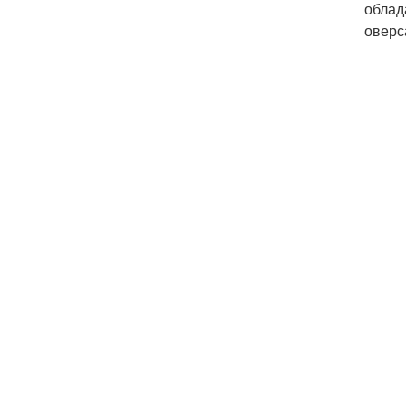
облад
оверс