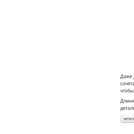
Даже 
сочет
чтобы
Длинн
детал
читат