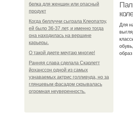
Паль
белка для женщин или опасный
продукт
кол
Когда беллуччи сыграла Клеопатру,
Для н
ей было 36-37 лет, и именно тогда
выгля
она находилась на вершине
класс
карьеры.
обувь
образ
О такой диете мечтаю многие!
Ранняя слава сделала Скарлетт
йоханссон одной из самых
узнаваемых актрис голливуда, но за
глянцевым фасадом скрывалась
огромная неуверенность.