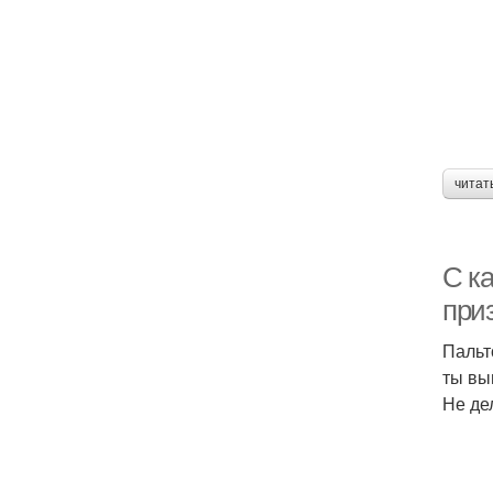
читат
С ка
при
Пальт
ты вы
Не де