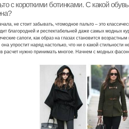
то с короткими ботинками. С какой обув
ена?
ачала, не стоит забывать, чтомодное пальто – это классиче
дит благородней и респектабельней даже самых модных курт
ические сапоги, как образ на глазах становится возрастным
, она упростит наряд настолько, что ни о какой стильности 
 в расчет нужно принимать многое. Начнем с модных фасон