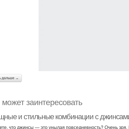
ь дальше →
 может заинтересовать
щные и стильные комбинации с джинсами
ете, что джинсы — это унылая повседневность? Очень зря.