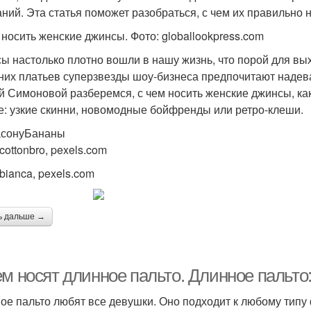
аний. Эта статья поможет разобраться, с чем их правильно 
 носить женские джинсы. Фото: globallookpress.com
ы настолько плотно вошли в нашу жизнь, что порой для вы
них платьев суперзвезды шоу-бизнеса предпочитают надев
й Симоновой разберемся, с чем носить женские джинсы, как
е: узкие скинни, новомодные бойфренды или ретро-клеши.
асонуБананы
cottonbro, pexels.com
bianca, pexels.com
ь дальше →
ем носят длинное пальто. Длинное пальт
ое пальто любят все девушки. Оно подходит к любому типу ф