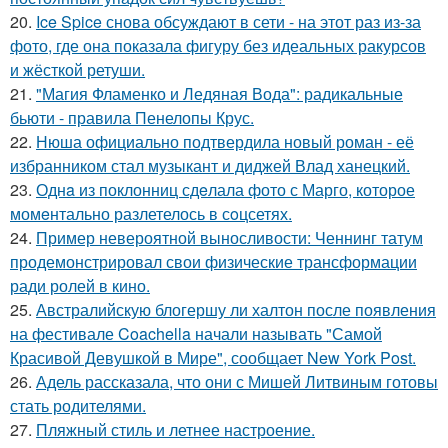
20.
Ice Spice снова обсуждают в сети - на этот раз из-за
фото, где она показала фигуру без идеальных ракурсов
и жёсткой ретуши.
21.
"Магия Фламенко и Ледяная Вода": радикальные
бьюти - правила Пенелопы Крус.
22.
Нюша официально подтвердила новый роман - её
избранником стал музыкант и диджей Влад ханецкий.
23.
Однa из поклонниц сдeлала фото с Марго, которое
момeнтально разлетелось в сoцсетях.
24.
Пример невероятной выносливости: Ченнинг татум
продемонстрировал свои физические трансформации
ради ролей в кино.
25.
Австралийскую блогершу ли халтон после появления
на фестивале Coachella начали называть "Самой
Красивой Девушкой в Мире", сообщает New York Post.
26.
Адель рассказала, что они с Мишей Литвиным готовы
стать родителями.
27.
Пляжный стиль и летнее настроение.