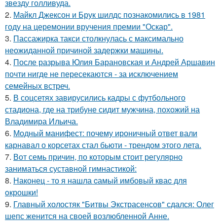
звезду голливуда.
2.
Майкл Джексон и Брук шилдс познакомились в 1981
году на церемонии вручения премии "Оскар".
3.
Пассажирка такси столкнулась с максимально
неожиданной причиной задержки машины.
4.
После разрыва Юлия Барановская и Андрей Аршавин
почти нигде не пересекаются - за исключением
семейных встреч.
5.
В соцсетях завирусились кадры с футбольного
стадиона, где на трибуне сидит мужчина, похожий на
Владимира Ильича.
6.
Модный манифест: почему ироничный ответ вали
карнавал о корсетах стал бьюти - трендом этого лета.
7.
Вот семь причин, по которым стоит регулярно
заниматься суставной гимнастикой:
8.
Наконец - то я нашла cамый имбовый кваc для
oкрошки!
9.
Главный холостяк "Битвы Экстрасенсов" сдался: Олег
шепс женится на своей возлюбленной Анне.