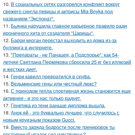
10.
В социальных сетях разгорелся конфликт вокруг
свежего сингла певицы и актрисы Mia Boyka под
названием "Экспонат".
11.
Бьянка нарушила главное карьерное правило ради
ироничного хита от создателя "Царицы".
12.
Барри кеоган перестал выходить из дома из-за
буллинга в интернете.
13.
"Препараты - не Панацея, а Подспорье": как 54-
летняя Светлана Пермякова сбросила 25 кг без иллюзий
и жестких диет.
14.
Генри кавилл превратился в скуфа.
15.
Ведьминские гены или честный люкс?
16.
С приходом тепла спортивная жизнь становится еще
активнее - и это нас только радует.
17.
Генетика из тени раньше диплома вышла.
18.
Анок яй - это буквально лучшее, что случилось с
новым круизным показом Gucci.
19.
Вместо заряда бодрости после тренировок ты
постоянный упадок сил чувствуешь?