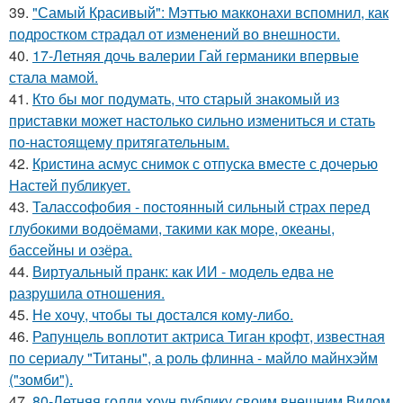
39.
"Самый Красивый": Мэттью макконахи вспомнил, как
подростком страдал от изменений во внешности.
40.
17-Летняя дочь валерии Гай германики впервые
стала мамой.
41.
Кто бы мог подумать, что старый знакомый из
приставки может настолько сильно измениться и стать
по-настоящему притягательным.
42.
Кристина асмус снимок с отпуска вместе с дочерью
Настей публикует.
43.
Талассофобия - постоянный сильный страх перед
глубокими водоёмами, такими как море, океаны,
бассейны и озёра.
44.
Виртуальный пранк: как ИИ - модель едва не
разрушила отношения.
45.
Не хочу, чтобы ты достался кому-либо.
46.
Рапунцель воплотит актриса Тиган крофт, известная
по сериалу "Титаны", а роль флинна - майло майнхэйм
("зомби").
47.
80-Летняя голди хоун публику своим внешним Видом