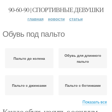
90-60-90 | СПОРТИВНЫЕ ДЕВУШКИ
главная
новости
статьи
Обувь под пальто
Обувь для длинного
Пальто до колена
пальто
Пальто с джинсами
Пальто с ботинками
Показать все
Какую обувь носить с осенним
Обувь под длинное