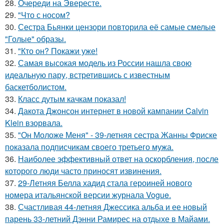
28.
Очереди на Эвересте.
29.
"Что с носом?
30.
Сестра Бьянки цензори повторила её самые смелые
"Голые" образы.
31.
"Кто он? Покажи уже!
32.
Самая высокая модель из России нашла свою
идеальную пару, встретившись с известным
баскетболистом.
33.
Класс дутым качкам показал!
34.
Дакота Джонсон интернет в новой кампании Calvin
Klein взорвала.
35.
"Он Моложе Меня" - 39-летняя сестра Жанны Фриске
показала подписчикам своего третьего мужа.
36.
Наиболее эффективный ответ на оскорбления, после
которого люди часто приносят извинения.
37.
29-Летняя Белла хадид стала героиней нового
номера итальянской версии журнала Vogue.
38.
Счастливая 44-летняя Джессика альба и ее новый
парень 33-летний Дэнни Рамирес на отдыхе в Майами.