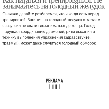
Правильное питание
Рациональное питание
занимайтесь на голодный желудок
Сначала давайте разберемся, что и когда есть перед
тренировкой. Занятия на голодный желудок отметаем
сразу: сил не хватит дозаниматься до конца. Голод
Питание для роста
нарушает координацию движений, ритм дыхания и
технику выполнения упражнения (здравствуйте,
травмы!), может даже случиться голодный обморок.