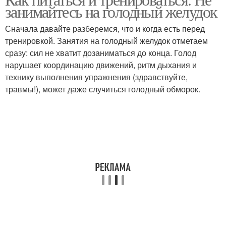
Правильное питание
Питание для спорта
занимайтесь на голодный желудок
Сначала давайте разберемся, что и когда есть перед
тренировкой. Занятия на голодный желудок отметаем
сразу: сил не хватит дозаниматься до конца. Голод
Рациональное питание
нарушает координацию движений, ритм дыхания и
технику выполнения упражнения (здравствуйте,
травмы!), может даже случиться голодный обморок.