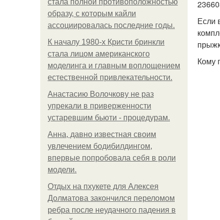
стала полной противоположностью
23660
образу, с которым кайли
Если 
ассоциировалась последние годы.
компл
К началу 1980-х Кристи бринкли
прыжк
стала лицом американского
Кому 
моделинга и главным воплощением
естественной привлекательности.
Анастасию Волочкову не раз
упрекали в приверженности
устаревшим бьюти - процедурам.
Анна, давно известная своим
увлечением бодибилдингом,
впервые попробовала себя в роли
модели.
Отдых на пхукете для Алексея
Долматова закончился переломом
ребра после неудачного падения в