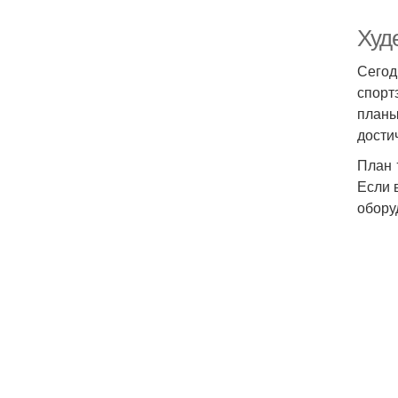
Худ
Сегод
спорт
планы
дости
План 
Если 
обору