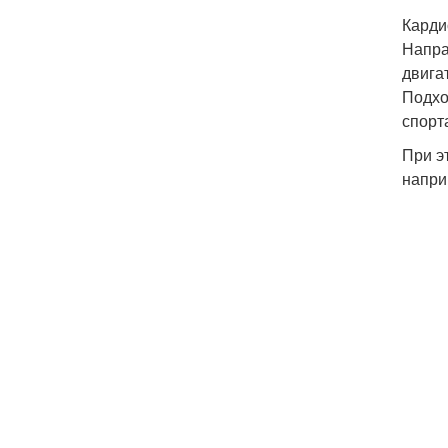
Карди
Напра
двига
Подхо
спорт
При э
напри