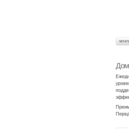
читат
Дом
Ежедн
урове
подде
эффек
Преим
Перед