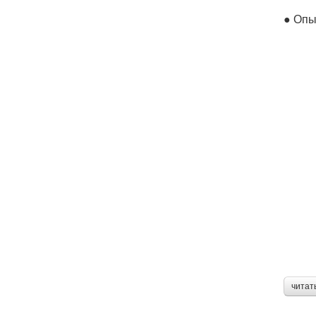
● Опы
читат