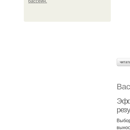
бассейн.
читат
Вас
Эфф
резу
Выбор
вынос