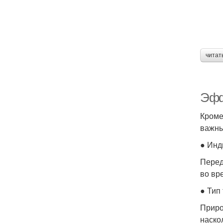
читат
Эфф
Кроме
важны
● Инд
Перед
во вр
● Тип
Приро
наско