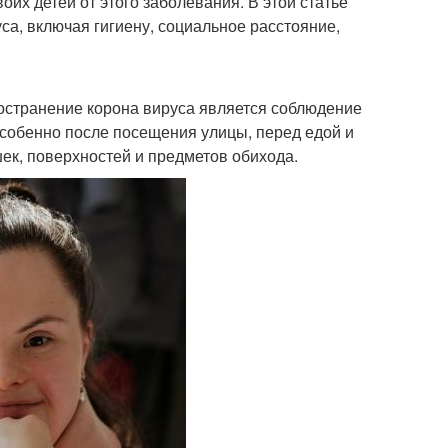
их детей от этого заболевания. В этой статье
а, включая гигиену, социальное расстояние,
остранение корона вируса является соблюдение
особенно после посещения улицы, перед едой и
шек, поверхностей и предметов обихода.