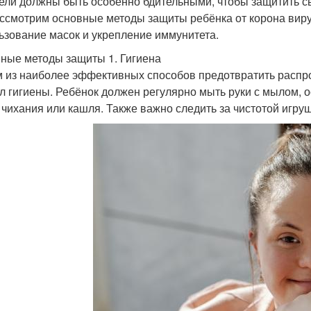
ели должны быть особенно бдительными, чтобы защитить сво
ссмотрим основные методы защиты ребёнка от корона вирус
ьзование масок и укрепление иммунитета.
ные методы защиты 1. Гигиена
 из наиболее эффективных способов предотвратить распр
л гигиены. Ребёнок должен регулярно мыть руки с мылом, 
 чихания или кашля. Также важно следить за чистотой игру