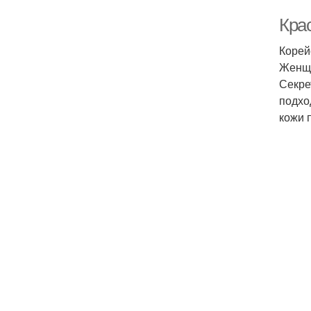
Крас
Корей
Женщи
Секре
подхо
кожи 