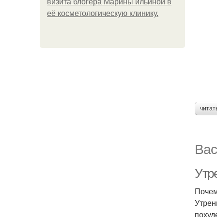
визита блогера Марины ильиной в
её косметологическую клинику.
читат
Вас
Утре
Почем
Утрен
похуд