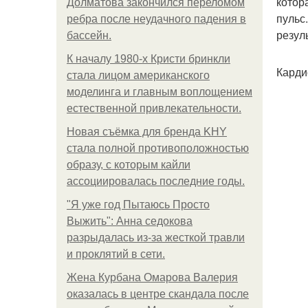
котор
Долматова закончился переломом
пульс
ребра после неудачного падения в
резул
бассейн.
К началу 1980-х Кристи бринкли
Карди
стала лицом американского
моделинга и главным воплощением
естественной привлекательности.
Новая съёмка для бренда KHY
стала полной противоположностью
образу, с которым кайли
ассоциировалась последние годы.
"Я уже год Пытаюсь Просто
Выжить": Анна седокова
разрыдалась из-за жесткой травли
и проклятий в сети.
Жена Курбана Омарова Валерия
оказалась в центре скандала после