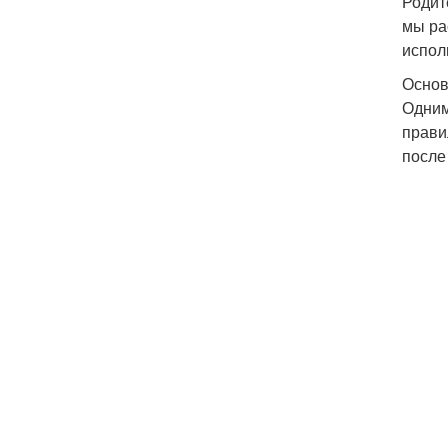
Родит
мы ра
испол
Основ
Одним
прави
после