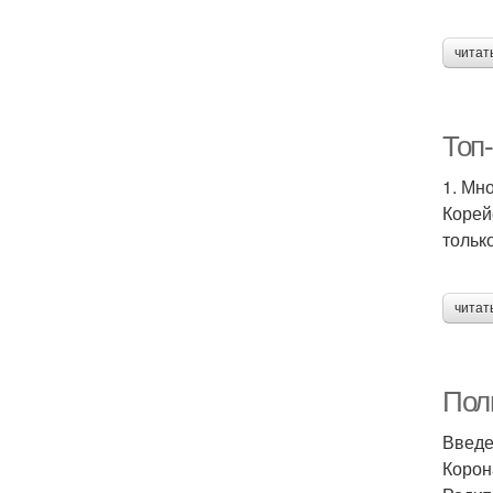
читат
Топ-
1. Мн
Корей
тольк
читат
Полн
Введ
Корон