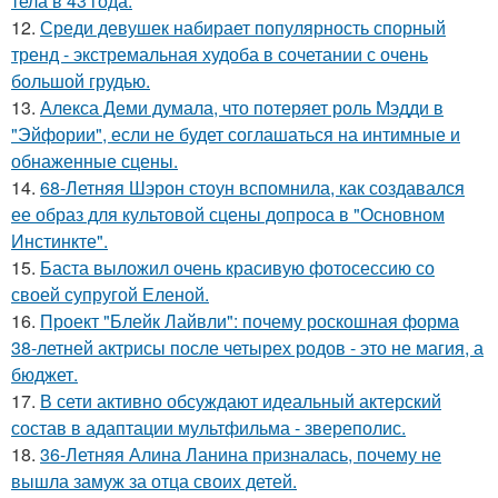
тела в 43 года.
12.
Среди девушек набирает популярность спорный
тренд - экстремальная худоба в сочетании с очень
большой грудью.
13.
Алекса Деми думала, что потеряет роль Мэдди в
"Эйфории", если не будет соглашаться на интимные и
обнаженные сцены.
14.
68-Летняя Шэрон стоун вспомнила, как создавался
ее образ для культовой сцены допроса в "Основном
Инстинкте".
15.
Баста выложил очень красивую фотосессию со
своей супругой Еленой.
16.
Проект "Блейк Лайвли": почему роскошная форма
38-летней актрисы после четырех родов - это не магия, а
бюджет.
17.
В сети активно обсуждают идеальный актерский
состав в адаптации мультфильма - звереполис.
18.
36-Летняя Алина Ланина призналась, почему не
вышла замуж за отца своих детей.