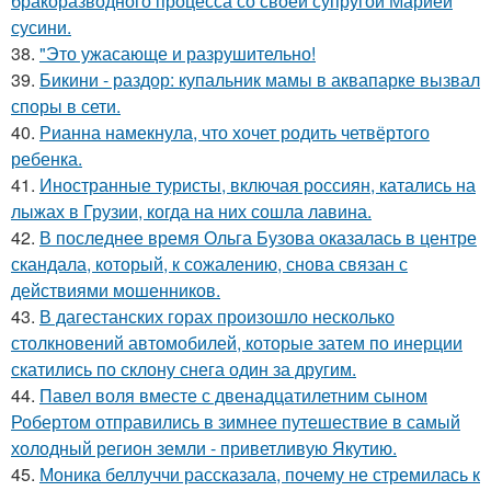
бракоразводного процесса со своей супругой Марией
сусини.
38.
"Это ужасающе и разрушительно!
39.
Бикини - раздор: купальник мамы в аквапарке вызвал
споры в сети.
40.
Рианна намекнула, что хочет родить четвёртого
ребенка.
41.
Иностранные туристы, включая россиян, катались на
лыжах в Грузии, когда на них сошла лавина.
42.
В последнее время Ольга Бузова оказалась в центре
скандала, который, к сожалению, снова связан с
действиями мошенников.
43.
В дагестанских горах произошло несколько
столкновений автомобилей, которые затем по инерции
скатились по склону снега один за другим.
44.
Павел воля вместе с двенадцатилетним сыном
Робертом отправились в зимнее путешествие в самый
холодный регион земли - приветливую Якутию.
45.
Моника беллуччи рассказала, почему не стремилась к