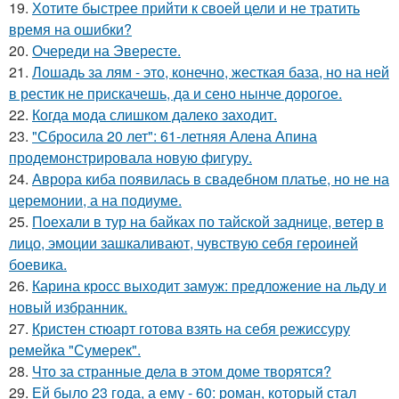
19.
Хотите быстрее прийти к своей цели и не тратить
время на ошибки?
20.
Очереди на Эвересте.
21.
Лошадь за лям - это, конечно, жесткая база, но на ней
в рестик не прискачешь, да и сено нынче дорогое.
22.
Когда мода слишком далеко заходит.
23.
"Сбросила 20 лет": 61-летняя Алена Апина
продемонстрировала новую фигуру.
24.
Аврора киба появилась в свадебном платье, но не на
церемонии, а на подиуме.
25.
Поехали в тур на байках по тайской заднице, ветер в
лицо, эмоции зашкаливают, чувствую себя героиней
боевика.
26.
Карина кросс выходит замуж: предложение на льду и
новый избранник.
27.
Кристен стюарт готова взять на себя режиссуру
ремейка "Сумерек".
28.
Что за странные дела в этом доме творятся?
29.
Ей было 23 года, а ему - 60: роман, который стал