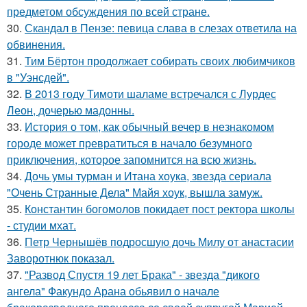
предметом обсуждения по всей стране.
30.
Скандал в Пензе: певица слава в слезах ответила на
обвинения.
31.
Тим Бёртон продолжает собирать своих любимчиков
в "Уэнсдей".
32.
В 2013 году Тимоти шаламе встречался с Лурдес
Леон, дочерью мадонны.
33.
История о том, как обычный вечер в незнакомом
городе может превратиться в начало безумного
приключения, которое запомнится на всю жизнь.
34.
Дочь умы турман и Итана хоука, звезда сериала
"Очень Странные Дела" Майя хоук, вышла замуж.
35.
Константин богомолов покидает пост ректора школы
- студии мхат.
36.
Петр Чернышёв подросшую дочь Милу от анастасии
Заворотнюк показал.
37.
"Развод Спустя 19 лет Брака" - звезда "дикого
ангела" Факундо Арана обьявил о начале