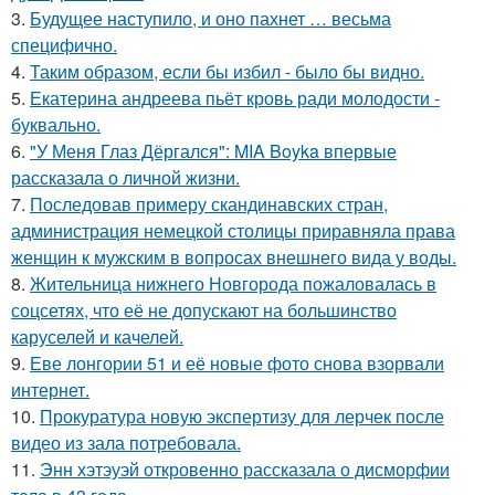
3.
Будущее наступило, и оно пахнет … весьма
специфично.
4.
Таким образом, если бы избил - было бы видно.
5.
Екатерина андреева пьёт кровь ради молодости -
буквально.
6.
"У Меня Глаз Дёргался": MIA Boyka впервые
рассказала о личной жизни.
7.
Последовав примеру скандинавских стран,
администрация немецкой столицы приравняла права
женщин к мужским в вопросах внешнего вида у воды.
8.
Жительница нижнего Новгорода пожаловалась в
соцсетях, что её не допускают на большинство
каруселей и качелей.
9.
Еве лонгории 51 и её новые фото снова взорвали
интернет.
10.
Прокуратура новую экспертизу для лерчек после
видео из зала потребовала.
11.
Энн хэтэуэй откровенно рассказала о дисморфии