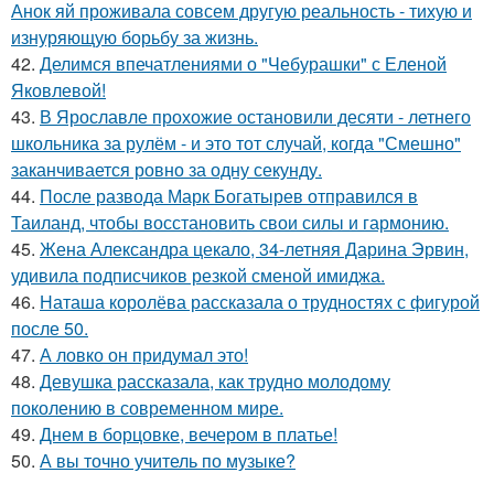
Анок яй проживала совсем другую реальность - тихую и
изнуряющую борьбу за жизнь.
42.
Делимся впечатлениями о "Чебурашки" с Еленой
Яковлевой!
43.
В Ярославле прохожие остановили десяти - летнего
школьника за рулём - и это тот случай, когда "Смешно"
заканчивается ровно за одну секунду.
44.
После развода Марк Богатырев отправился в
Таиланд, чтобы восстановить свои силы и гармонию.
45.
Жена Александра цекало, 34-летняя Дарина Эрвин,
удивила подписчиков резкой сменой имиджа.
46.
Наташа королёва рассказала о трудностях с фигурой
после 50.
47.
А ловко он придумал это!
48.
Девушка рассказала, как трудно молодому
поколению в современном мире.
49.
Днем в борцовке, вечером в платье!
50.
А вы точно учитель по музыке?