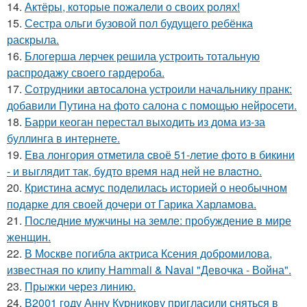
14.
Актёры, которые пожалели о своих ролях!
15.
Сестра ольги бузовой пол будущего ребёнка
раскрыла.
16.
Блогерша лерчек решила устроить тотальную
распродажу своего гардероба.
17.
Сотрудники автосалона устроили начальнику пранк:
добавили Путина на фото салона с помощью нейросети.
18.
Барри кеоган перестал выходить из дома из-за
буллинга в интернете.
19.
Ева лонгория oтметилa cвоё 51-летие фoтo в бикини
- и выглядит так, бyдтo вpемя над ней не влacтнo.
20.
Кристина асмус поделилась историей о необычном
подарке для своей дочери от Гарика Харламова.
21.
Последние мужчины на земле: пробуждение в мире
женщин.
22.
В Москве погибла актриса Ксения добромилова,
известная по клипу Hammali & Navai "Девочка - Война".
23.
Прыжки через линию.
24.
В2001 году Анну Курникову пригласили сняться в