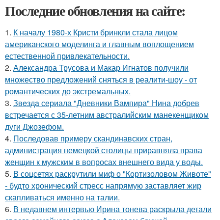
Последние обновления на сайте:
1.
К началу 1980-х Кристи бринкли стала лицом
американского моделинга и главным воплощением
естественной привлекательности.
2.
Александра Трусова и Макар Игнатов получили
множество предложений сняться в реалити-шоу - от
романтических до экстремальных.
3.
Звeздa сериала "Дневники Вампира" Нина добрев
встречается с 35-летним австралийским манекенщиком
дуги Джозефом.
4.
Последовав примеру скандинавских стран,
администрация немецкой столицы приравняла права
женщин к мужским в вопросах внешнего вида у воды.
5.
В соцсетях раскрутили миф о "Кортизоловом Животе"
- будто хронический стресс напрямую заставляет жир
скапливаться именно на талии.
6.
В недавнем интервью Ирина тонева раскрыла детали