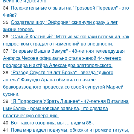
Бейонсе и Джей Ло.
34.
Положительные отзывы на "Грозовой Перевал" - это
Фейк?
35.
Создатели шоу "Эйфория" скипнули сразу 5 лет
жизни героев.
36.
"Самый Красивый": Мэттью макконахи вспомнил, как
подростком страдал от изменений во внешности.
37.
"Впервые Вышла Замуж" - 48-летняя телеведущая
Анфиса Чехова официально стала женой 44-летнего
продюсера и актёра Александра златопольского.
38.
"Развод Спустя 19 лет Брака" - звезда "дикого
ангела" Факундо Арана обьявил о начале
бракоразводного процесса со своей супругой Марией
сусини.
39.
"Я Попросила Убрать Лишнее" - 47-летняя Виталина
цымбалюк - романовская заявила, что сделала
пластическую операцию.
40.
Вот такого озорника мы … видим 85-.
41.
Пока мир видел подиумы, обложки и громкие титулы,