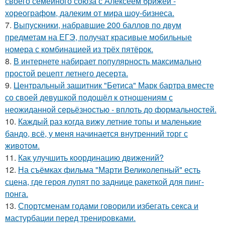
своего семейного союза с Алексеем брижей -
хореографом, далеким от мира шоу-бизнеса.
7.
Выпускники, набравшие 200 баллов по двум
предметам на ЕГЭ, получат красивые мобильные
номера с комбинацией из трёх пятёрок.
8.
В интернете набирает популярность максимально
простой рецепт летнего десерта.
9.
Центральный защитник "Бетиса" Марк бартра вместе
со своей девушкой подошёл к отношениям с
неожиданной серьёзностью - вплоть до формальностей.
10.
Каждый раз когда вижу летние топы и маленькие
бандо, всё, у меня начинается внутренний торг с
животом.
11.
Как улучшить координацию движений?
12.
На съёмках фильма "Марти Великолепный" есть
сцена, где героя лупят по заднице ракеткой для пинг-
понга.
13.
Спортсменам годами говорили избегать секса и
мастурбации перед тренировками.