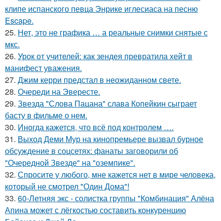
клипе испанского певца Энрике иглесиаса на песню
Escape.
25.
Нет, это не графика … а реальные снимки снятые с
мкс.
26.
Урок от учителей: как зендея превратила хейт в
манифест уважения.
27.
Джим керри предстал в неожиданном свете.
28.
Очереди на Эвересте.
29.
Звезда "Слова Пацана" слава Копейкин сыграет
басту в фильме о нем.
30.
Иногда кажется, что всё под контролем ….
31.
Выход Деми Мур на кинопремьере вызвал бурное
обсуждение в соцсетях: фанаты заговорили об
"Очередной Звезде" на "оземпике".
32.
Спросите у любого, мне кажется нет в мире человека,
который не смотрел "Один Дома"!
33.
60-Летняя экс - солистка группы "Комбинация" Алёна
Апина может с лёгкостью составить конкуренцию