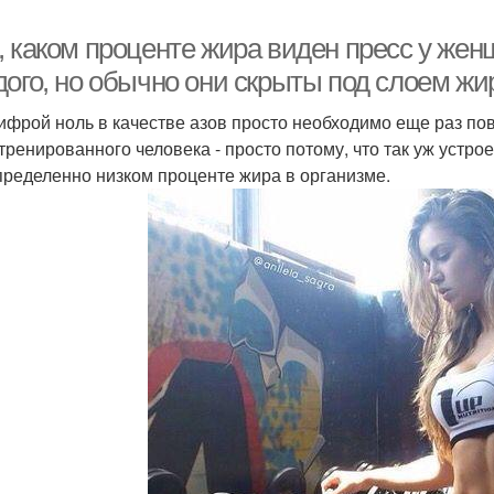
, каком проценте жира виден пресс у жен
дого, но обычно они скрыты под слоем жи
ифрой ноль в качестве азов просто необходимо еще раз повт
тренированного человека - просто потому, что так уж устр
пределенно низком проценте жира в организме.