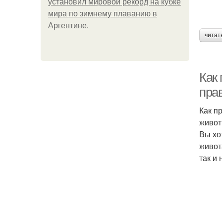
установил мировой рекорд на кубке
мира по зимнему плаванию в
Аргентине.
читат
Как 
прав
Как п
живот
Вы хо
живот
так и