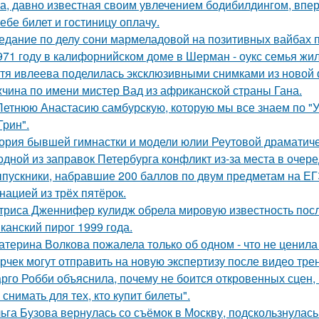
а, давно известная своим увлечением бодибилдингом, впе
тебе билет и гостиницу оплачу.
едание по делу сони мармеладовой на позитивных вайбах 
971 году в калифорнийском доме в Шерман - оукс семья жи
тя ивлеева поделилась эксклюзивными снимками из новой 
чина по имени мистер Вад из африканской страны Гана.
Летнюю Анастасию самбурскую, которую мы все знаем по "У
Грин".
ория бывшей гимнастки и модели юлии Реутовой драматиче
одной из заправок Петербурга конфликт из-за места в очер
пускники, набравшие 200 баллов по двум предметам на ЕГ
нацией из трёх пятёрок.
триса Дженнифер кулидж обрела мировую известность пос
канский пирог 1999 года.
атерина Волкова пожалела только об одном - что не ценила
рчек могут отправить на новую экспертизу после видео трен
рго Робби объяснила, почему не боится откровенных сцен, в
снимать для тех, кто купит билеты".
ьга Бузова вернулась со съёмок в Москву, подскользнулась