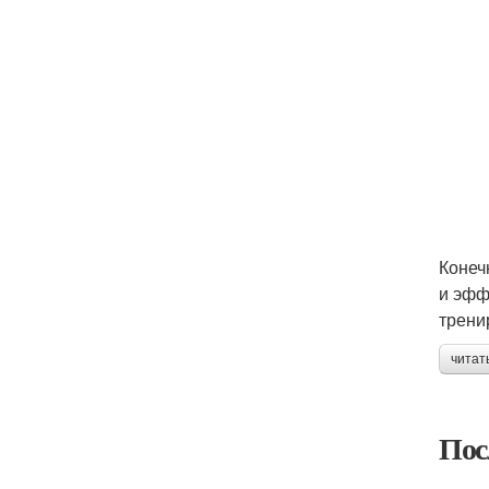
Конеч
и эфф
трени
читат
Пос