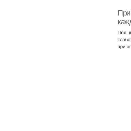
При
каж
Под ц
слабо
при о