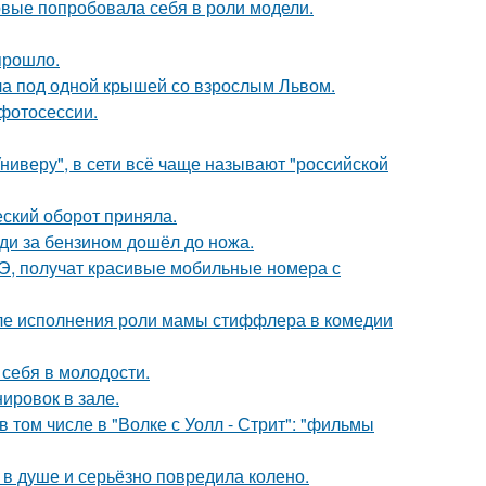
рвые попробовала себя в роли модели.
прошло.
ла под одной крышей со взрослым Львом.
фотосессии.
ниверу", в сети всё чаще называют "российской
ский оборот приняла.
еди за бензином дошёл до ножа.
Э, получат красивые мобильные номера с
ле исполнения роли мамы стиффлера в комедии
 себя в молодости.
ировок в зале.
 том числе в "Волке с Уолл - Стрит": "фильмы
 в душе и серьёзно повредила колено.