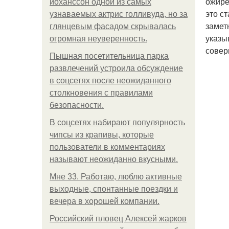
ожире
йоханссон одной из самых
это с
узнаваемых актрис голливуда, но за
замет
глянцевым фасадом скрывалась
указы
огромная неуверенность.
совер
Пышная посетительница парка
развлечений устроила обсуждение
в соцсетях после неожиданного
столкновения с правилами
безопасности.
В соцсетях набирают популярность
чипсы из крапивы, которые
пользователи в комментариях
называют неожиданно вкусными.
Мне 33. Работаю, люблю активные
выходные, спонтанные поездки и
вечера в хорошей компании.
Российский пловец Алексей жарков