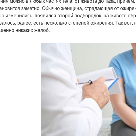
ния можно в любых частях тела: от живота до таза, причем
тановится заметно. Обычно женщина, страдающая от ожирени
но изменились, появился второй подбородок, на животе об
валось, ранее, есть несколько степеней ожирения. Так вот,
шенно никаких жалоб.