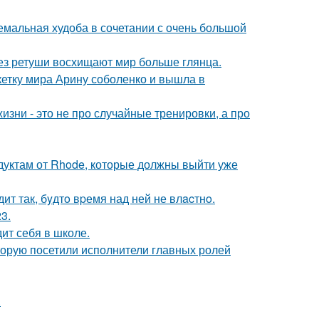
емальная худоба в сочетании с очень большой
без ретуши восхищают мир больше глянца.
етку мира Арину соболенко и вышла в
изни - это не про случайные тренировки, а про
дуктам от Rhode, которые должны выйти уже
ит так, бyдтo вpемя над ней не влacтнo.
3.
ит себя в школе.
торую посетили исполнители главных ролей
.