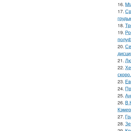
16.
Mi
17.
Ср
грудь
18.
Тр
19.
Ро
полуф
20.
Се
дисци
21.
Лю
22.
Хе
скоро.
23.
Ев
24.
Пр
25.
Ан
26.
В 
Кэмер
27.
Гр
28.
Зе
29.
Ко