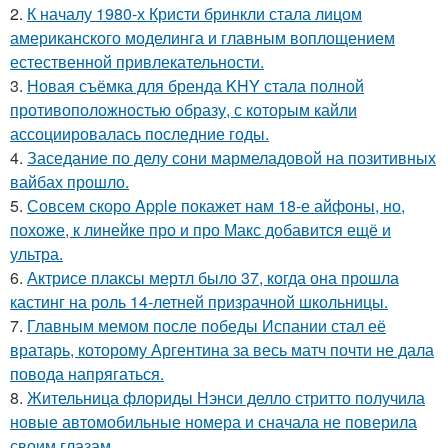
2.
К началу 1980-х Кристи бринкли стала лицом
американского моделинга и главным воплощением
естественной привлекательности.
3.
Новая съёмка для бренда KHY стала полной
противоположностью образу, с которым кайли
ассоциировалась последние годы.
4.
Заседание по делу сони мармеладовой на позитивных
вайбах прошло.
5.
Совсем скоро Apple покажет нам 18-е айфоны, но,
похоже, к линейке про и про Макс добавится ещё и
ультра.
6.
Актрисе плаксы мертл было 37, когда она прошла
кастинг на роль 14-летней призрачной школьницы.
7.
Главным мемом после победы Испании стал её
вратарь, которому Аргентина за весь матч почти не дала
повода напрягаться.
8.
Жительница флориды Нэнси делло стритто получила
новые автомобильные номера и сначала не поверила
своим глазам.