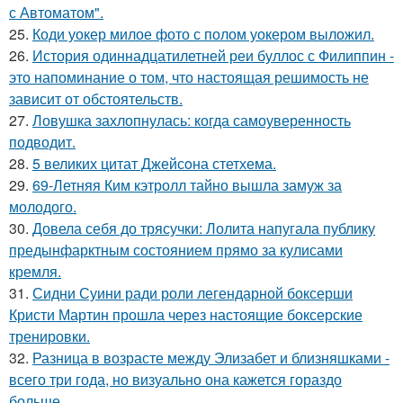
с Автоматом".
25.
Коди уокер милое фото с полом уокером выложил.
26.
История одиннадцатилетней реи буллос с Филиппин -
это напоминание о том, что настоящая решимость не
зависит от обстоятельств.
27.
Ловушка захлопнулась: когда самоуверенность
подводит.
28.
5 великих цитат Джейсoна стетхема.
29.
69-Летняя Ким кэтролл тайно вышла замуж за
молодого.
30.
Довела себя до трясучки: Лолита напугала публику
предынфарктным состоянием прямо за кулисами
кремля.
31.
Сидни Суини ради роли легендарной боксерши
Кристи Мартин прошла через настоящие боксерские
тренировки.
32.
Разница в возрасте между Элизабет и близняшками -
всего три года, но визуально она кажется гораздо
больше.