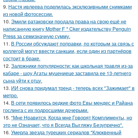
9.
Настя ивлеева поделилась эксклюзивными снимками
из новой фотосессии.
10.
Эмили ратаковски продала права на свою ещё не
написанную книгу Mother F * Cker издательству Penguin
Press за семизначную сумму.
11.
В России обсуждают поправки, по которым за связь с
коллегой могут ввести санкции, если один из партнёров
состоит в браке.
12.
Заложники популярности: как школьная травля из-за
кабаре - шоу Агаты муцениеце заставила ее 13-летнего
сына уйти к отцу.
13.
ИИ снова придумал тренд - теперь всех "Зажимает" в
метро.
14.
В сети появилось редкие фото Евы мендес и Райана
гослинга с их подросшими дочерьми.
15.
"Мне Нравится, Когда мне Говорят Комплименты, но
это не Означает, что я Всегда Выгляжу Безупречно".
16.
Умерла звезда турецких сериалов "Клюквенный