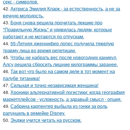
секс - символов.
42.
Актриса Эмилия Кларк - за естественность, а не за
вечную молодость.
43.
Боня снова решила прочитать лекцию про
"Правильную Жизнь" и удивилась людям, которые
работают и не мотаются по отпускам.
44.
55-Летняя дженнифер лопес получила тяжелую
травму лица во время репетиции.
45.
Чтобы не набрать вес после новогодних каникул,
Алсу решила сбросить лишние килограммы заранее.
46.
Так вот что было на самом деле в тот момент на
палубе титаника!
47.
Сильная и точно независимая женщина!
48.
Хроники альтернативной логистики: когда география
маркетплейсов - условность, а здравый смысл - опция.
49.
Сабрина карпентер выбыла из гонки за роль
рапунцель в ремейке Disney.
50.
Энджи учится читать на русском.