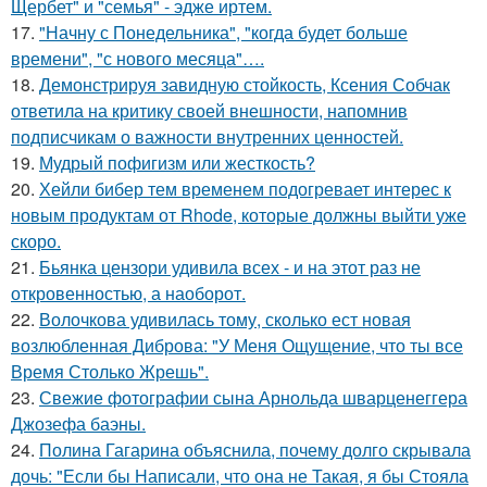
Щербет" и "семья" - эдже иртем.
17.
"Начну с Понедельника", "когда будет больше
времени", "с нового месяца"….
18.
Демонстрируя завидную стойкость, Ксения Собчак
ответила на критику своей внешности, напомнив
подписчикам о важности внутренних ценностей.
19.
Мудрый пофигизм или жесткость?
20.
Хейли бибер тем временем подогревает интерес к
новым продуктам от Rhode, которые должны выйти уже
скоро.
21.
Бьянка цензори удивила всех - и на этот раз не
откровенностью, а наоборот.
22.
Волочкова удивилась тому, сколько ест новая
возлюбленная Диброва: "У Меня Ощущение, что ты все
Время Столько Жрешь".
23.
Свежие фотографии сына Арнольда шварценеггера
Джозефа баэны.
24.
Полина Гагарина объяснила, почему долго скрывала
дочь: "Если бы Написали, что она не Такая, я бы Стояла