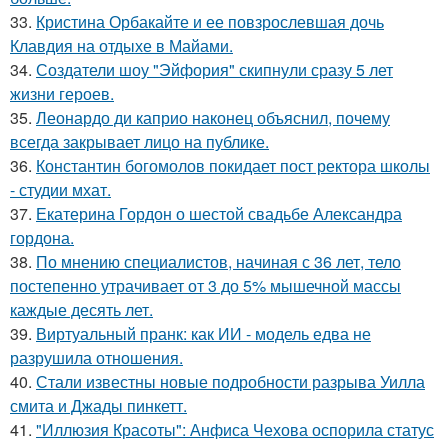
33.
Кристина Орбакайте и ее повзрослевшая дочь
Клавдия на отдыхе в Майами.
34.
Создатели шоу "Эйфория" скипнули сразу 5 лет
жизни героев.
35.
Леонардо ди каприо наконец объяснил, почему
всегда закрывает лицо на публике.
36.
Константин богомолов покидает пост ректора школы
- студии мхат.
37.
Екатерина Гордон о шестой свадьбе Александра
гордона.
38.
По мнению специалистов, начиная с 36 лет, тело
постепенно утрачивает от 3 до 5% мышечной массы
каждые десять лет.
39.
Виртуальный пранк: как ИИ - модель едва не
разрушила отношения.
40.
Стали известны новые подробности разрыва Уилла
смита и Джады пинкетт.
41.
"Иллюзия Красоты": Анфиса Чехова оспорила статус