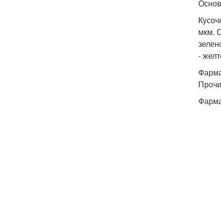
Основ
Кусоч
мкм. 
зелен
- жел
Фарма
Прочи
Фарма