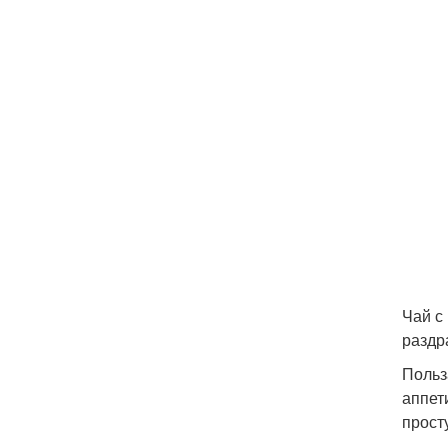
Чай с
раздр
Польз
аппет
прост