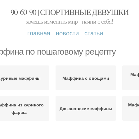
90-60-90 | СПОРТИВНЫЕ ДЕВУШКИ
хочешь изменить мир - начни с себя!
главная
новости
статьи
фина по пошаговому рецепту
Маф
Куриные маффины
Маффина с овощами
ффина из куриного
Мафф
Дюкановские маффины
фарша
Рецепт с фото
Овощные маффины
Маф