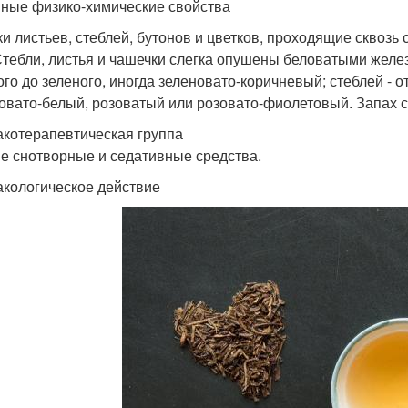
ные физико-химические свойства
ки листьев, стеблей, бутонов и цветков, проходящие сквоз
Стебли, листья и чашечки слегка опушены беловатыми желез
ого до зеленого, иногда зеленовато-коричневый; стеблей - о
товато-белый, розоватый или розовато-фиолетовый. Запах 
котерапевтическая группа
е снотворные и седативные средства.
кологическое действие