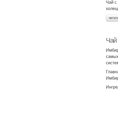
Чай с
холец
читат
Чай
Имбир
самых
систе
Главн
Имбир
Ингре