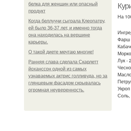
белка для женщин или опасный
Кур
продукт
На 100
Когда беллуччи сыграла Клеопатру,
ей было 36-37 лет, и именно тогда
Ингре
она находилась на вершине
Фарш и
карьеры.
Кабачо
О такой диете мечтаю многие!
Морков
Лук - 
Ранняя слава сделала Скарлетт
Чеснок
йоханссон одной из самых
Масло 
узнаваемых актрис голливуда, но за
Петруш
глянцевым фасадом скрывалась
Укроп 
огромная неуверенность.
Соль, 