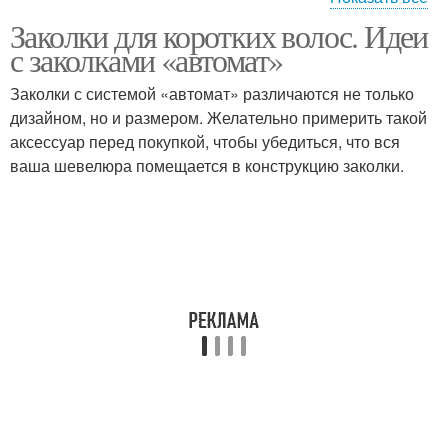
Заколки для коротких волос. Идеи
Модные прически
Прически с заколкой
с заколками «автомат»
Заколки с системой «автомат» различаются не только
дизайном, но и размером. Желательно примерить такой
аксессуар перед покупкой, чтобы убедиться, что вся
Простые прически
Прически с заколками
ваша шевелюра помещается в конструкцию заколки.
Заколки для волос