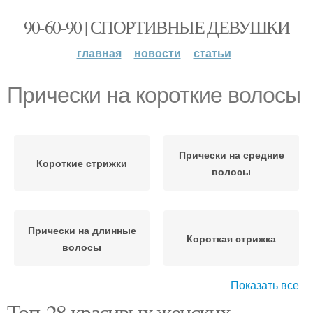
90-60-90 | СПОРТИВНЫЕ ДЕВУШКИ
главная
новости
статьи
Прически на короткие волосы
Прически на средние
Короткие стрижки
волосы
Прически на длинные
Короткая стрижка
волосы
Показать все
Топ-28 красивых женских
Бикси с короткой
Бикси на кудрявые