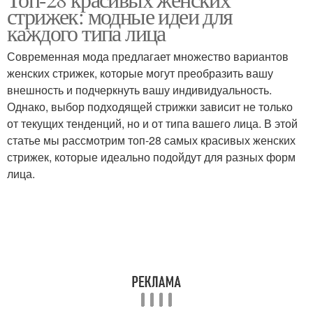
стрижек: модные идеи для
челкой
волосы
каждого типа лица
Современная мода предлагает множество вариантов
женских стрижек, которые могут преобразить вашу
Длинные волосы
Волосы с прямым
внешность и подчеркнуть вашу индивидуальность.
Однако, выбор подходящей стрижки зависит не только
от текущих тенденций, но и от типа вашего лица. В этой
статье мы рассмотрим топ-28 самых красивых женских
Прически для полных
Красивые прически
стрижек, которые идеально подойдут для разных форм
женщин
лица.
Прическа в греческом
Корзиночка из волос
стиле
Заколки для коротких
Вечерние прически
волос