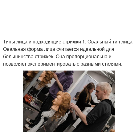
Укладки на короткие
Модные прически
волосы
Типы лица и подходящие стрижки 1. Овальный тип лица
Овальная форма лица считается идеальной для
большинства стрижек. Она пропорциональна и
Прически с заколкой
Простые прически
позволяет экспериментировать с разными стилями.
Прически с
Прически с заколками
автоматической
заколкой
Заколки для волос
Прически для женщин