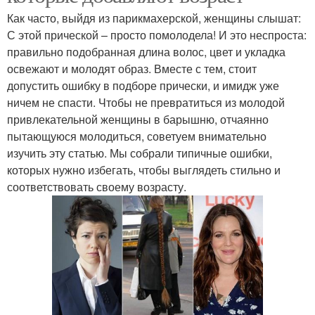
Как часто, выйдя из парикмахерской, женщины слышат:
С этой прической – просто помолодела! И это неспроста:
Прическа для коротких
Прически для средних
правильно подобранная длина волос, цвет и укладка
волос
волос
освежают и молодят образ. Вместе с тем, стоит
допустить ошибку в подборе прически, и имидж уже
ничем не спасти. Чтобы не превратиться из молодой
привлекательной женщины в барышню, отчаянно
Прически с косами
Прически в школу
пытающуюся молодиться, советуем внимательно
изучить эту статью. Мы собрали типичные ошибки,
которых нужно избегать, чтобы выглядеть стильно и
соответствовать своему возрасту.
Простая прическа
Волосы до плеч
Кудри на короткие
Средние волосы
волосы