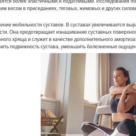
вятся более эластичными и податливыми. Исследования пок
им весом в приседаниях, тяговых, жимовых и других сило
ение мобильности суставов. В суставах увеличивается выр
сти. Она предотвращает изнашивание суставных поверхност
вного хряща и служит в качестве дополнительного амортизат
чить подвижность сустава, уменьшить болезненные ощущени