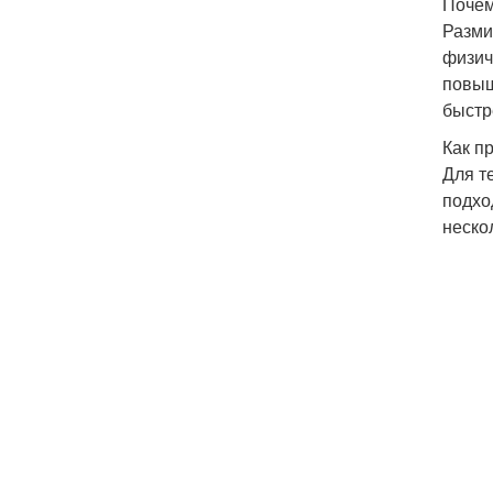
Почем
Разми
физич
повыш
быстр
Как п
Для т
подхо
неско