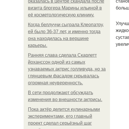
стано
оказалась в центре скандала после
больш
визита блогера Марины ильиной в
её косметологическую клинику.
Улучш
Когда беллуччи сыграла Клеопатру,
жидко
ей было 36-37 лет, и именно тогда
суста
она находилась на вершине
увели
карьеры.
Ранняя слава сделала Скарлетт
йоханссон одной из самых
узнаваемых актрис голливуда, но за
глянцевым фасадом скрывалась
огромная неуверенность.
В сети продолжают обсуждать
изменения во внешности актрисы.
Пока актёр делится кулинарными
экспериментами, его главный
проект сделал серьёзный шаг