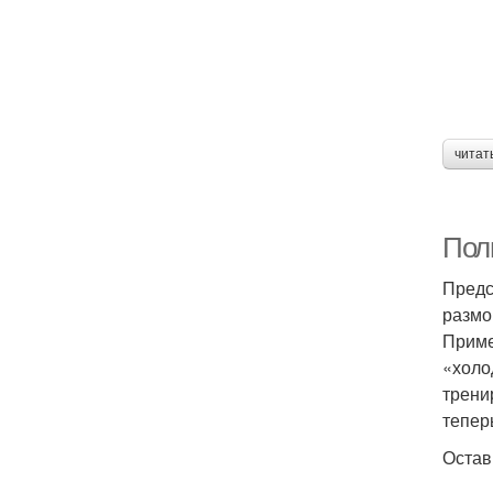
читат
Пол
Предст
размо
Приме
«холо
трени
тепер
Остав