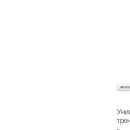
читат
Уни
тре