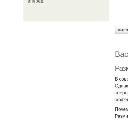
вперёд.
читат
Вас
Разм
В сов
Однак
энерг
эффек
Почем
Разми