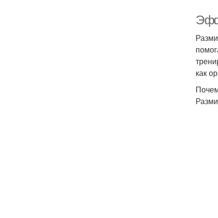
Эфф
Разми
помог
трени
как о
Почем
Разми