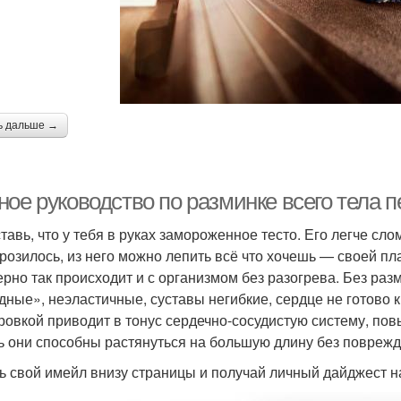
ь дальше →
ное руководство по разминке всего тела 
авь, что у тебя в руках замороженное тесто. Его легче слом
розилось, из него можно лепить всё что хочешь — своей пл
рно так происходит и с организмом без разогрева. Без ра
дные», неэластичные, суставы негибкие, сердце не готово 
ровкой приводит в тонус сердечно-сосудистую систему, п
ь они способны растянуться на большую длину без поврежде
ь свой имейл внизу страницы и получай личный дайджест н